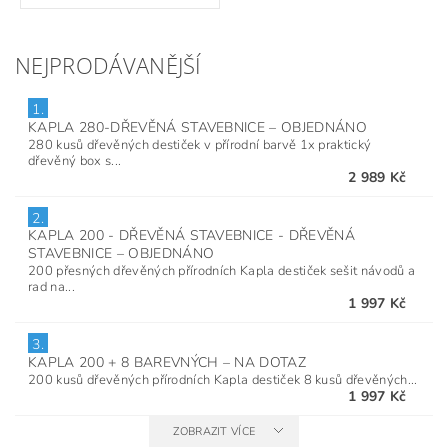
NEJPRODÁVANĚJŠÍ
1.
KAPLA 280-DŘEVĚNÁ STAVEBNICE
–
OBJEDNÁNO
280 kusů dřevěných destiček v přírodní barvě 1x praktický
dřevěný box s...
2 989 Kč
2.
KAPLA 200 - DŘEVĚNÁ STAVEBNICE - DŘEVĚNÁ
STAVEBNICE
–
OBJEDNÁNO
200 přesných dřevěných přírodních Kapla destiček sešit návodů a
rad na...
1 997 Kč
3.
KAPLA 200 + 8 BAREVNÝCH
–
NA DOTAZ
200 kusů dřevěných přírodních Kapla destiček 8 kusů dřevěných...
1 997 Kč
ZOBRAZIT VÍCE