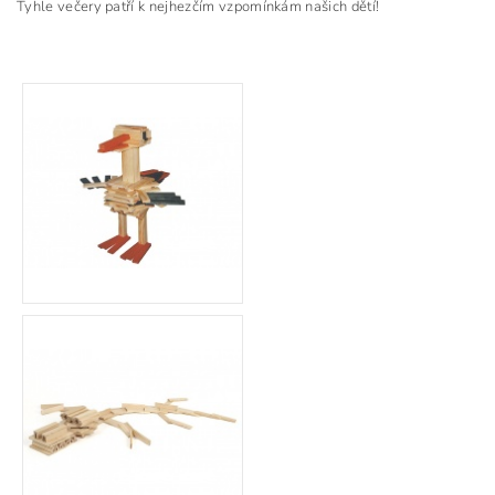
Tyhle večery patří k nejhezčím vzpomínkám našich dětí!