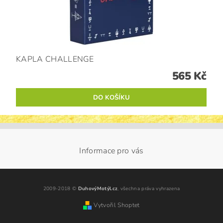
KAPLA CHALLENGE
565 Kč
Informace pro vás
2009-2018 ©
DuhovýMotýl.cz
, všechna práva vyhrazena
Vytvořil Shoptet