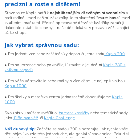
precizní a roste s dítětem!
Stavebnice Kapla patří k
nejoblíbenějším dřevěným stavebnicím
v
naší rodině i mezi našimi zákazníky. Je to skutečný
"must have"
mezi
kvalitními hračkami. Přesně opracované dřevěné kvádříky zaručují
dokonalou stabilitu stavby – naše děti dokázaly postavit věž sahající
až ke stropu!
Jak vybrat správnou sadu:
• Pro jednotlivce nebo začátečníky doporučujeme sadu
Kapla 200
• Pro sourozence nebo pokročilejší stavitele je ideální
Kapla 280 s
knížkou nápadů
• Pro vášnivé stavitele nebo rodiny s více dětmi je nejlepší volbou
Kapla 1000
• Pro školky a mateřská centra jednoznačně doporučujeme
Kapla
1000
Svou sbírku můžete rozšířit o
barevné kostičky
nebo tematické sady
jako
Eiffelova věž
či
Kapla Challenge
.
Náš duhový tip:
Začněte se sadou 200 a pozorujte, jak rychle vaše
děti objeví kouzlo této jednoduché, ale geniální stavebnice. Pokud si