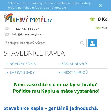
✨ Práce z domu může být klidná a přehledná. Objev nástroje,
které ti pomohou mít den pod kontrolou.🌿
0 Kč
CZK
EUR
+420 737 181 717
info@duhovymotyl.cz
STAVEBNICE KAPLA
NOVINKY KAPLA
ZÁKLADNÍ SADY
BAREVNÉ SADY
KNÍŽKY NÁPADŮ
Neví vaše dítě s čím už by si hrálo?
Pořiďte mu Kaplu a máte vystaráno!
Stavebnice Kapla – geniálně jednoduchá,