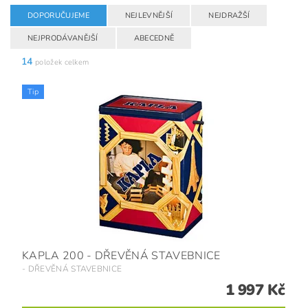
DOPORUČUJEME
NEJLEVNĚJŠÍ
NEJDRAŽŠÍ
NEJPRODÁVANĚJŠÍ
ABECEDNĚ
14
položek celkem
Tip
KAPLA 200 - DŘEVĚNÁ STAVEBNICE
- DŘEVĚNÁ STAVEBNICE
1 997 Kč