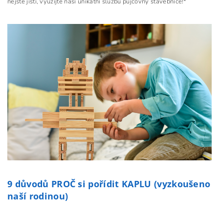
nejste jistí, využijte naši unikátní službu půjčovny stavebnice!*
9 důvodů PROČ si pořídit KAPLU (vyzkoušeno
naší rodinou)