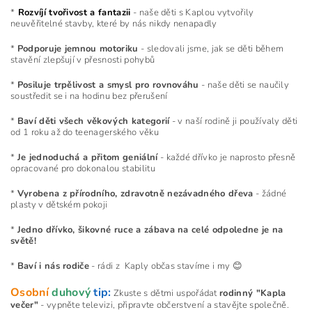
*
Rozvíjí tvořivost a fantazii
- naše děti s Kaplou vytvořily
neuvěřitelné stavby, které by nás nikdy nenapadly
*
Podporuje jemnou motoriku
- sledovali jsme, jak se děti během
stavění zlepšují v přesnosti pohybů
*
Posiluje trpělivost a smysl pro rovnováhu
- naše děti se naučily
soustředit se i na hodinu bez přerušení
*
Baví děti všech věkových kategorií
- v naší rodině ji používaly děti
od 1 roku až do teenagerského věku
*
Je jednoduchá a přitom geniální
- každé dřívko je naprosto přesně
opracované pro dokonalou stabilitu
*
Vyrobena z přírodního, zdravotně nezávadného dřeva
- žádné
plasty v dětském pokoji
*
Jedno dřívko, šikovné ruce a zábava na celé odpoledne je na
světě!
*
Baví i nás rodiče
- rádi z Kaply občas stavíme i my 😊
Osobní
duhový
tip:
Zkuste s dětmi uspořádat
rodinný "Kapla
večer"
- vypněte televizi, připravte občerstvení a stavějte společně.