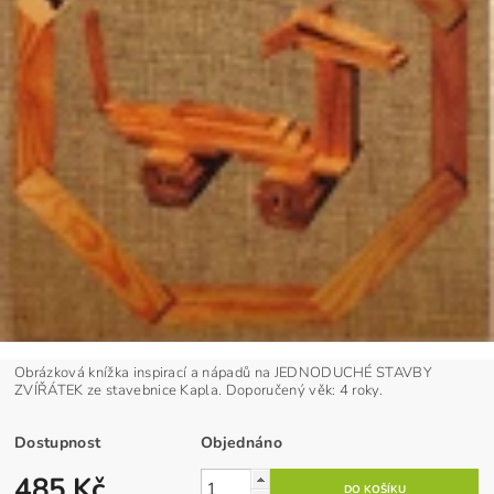
Obrázková knížka inspirací a nápadů na JEDNODUCHÉ STAVBY
ZVÍŘÁTEK ze stavebnice Kapla. Doporučený věk: 4 roky.
Dostupnost
Objednáno
485 Kč