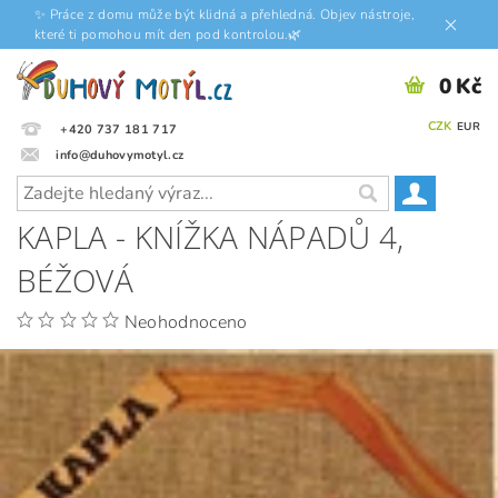
✨ Práce z domu může být klidná a přehledná. Objev nástroje,
které ti pomohou mít den pod kontrolou.🌿
0 Kč
CZK
EUR
+420 737 181 717
info@duhovymotyl.cz
KAPLA - KNÍŽKA NÁPADŮ 4,
BÉŽOVÁ
Neohodnoceno