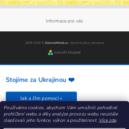
Informace pro vás
2009-2018 ©
DuhovýMotýl.cz
, všechna práva vyhrazena
Vytvořil Shoptet
Stojíme za Ukrajinou ❤️
Jak a čím pomoci »
Používáme cookies, abychom Vám umožnili pohodlné
prohlížení webu a díky analýze provozu webu neustále
zlepšovali jeho funkce, výkon a použitelnost.
Více zde
.