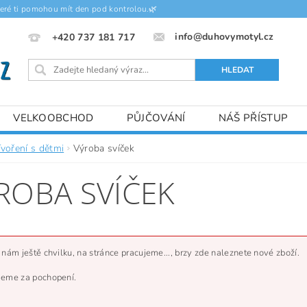
teré ti pomohou mít den pod kontrolou.🌿
info@duhovymotyl.cz
+420 737 181 717
VELKOOBCHOD
PŮJČOVÁNÍ
NÁŠ PŘÍSTUP
Tvoření s dětmi
Výroba svíček
ROBA SVÍČEK
 nám ještě chvilku, na stránce pracujeme..., brzy zde naleznete nové zboží.
eme za pochopení.