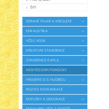
ŠITÍ
ZDRAVÉ PSANÍ A KRESLENÍ
ENKAUSTIKA
VČELÍ VOSK
KREATIVNÍ STAVEBNICE
STAVEBNICE KAPLA
MONTESSORI POMŮCKY
HRAJEME SI S HUDBOU
ROZVOJ KOMUNIKACE
DOPLŇKY A DEKORACE
KNIHY PRO DĚTI A RODIČE