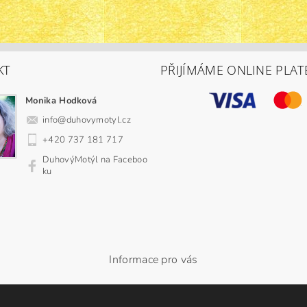
KT
PŘIJÍMÁME ONLINE PLAT
Monika Hodková
info
@
duhovymotyl.cz
+420 737 181 717
DuhovýMotýl na Faceboo
ku
Informace pro vás