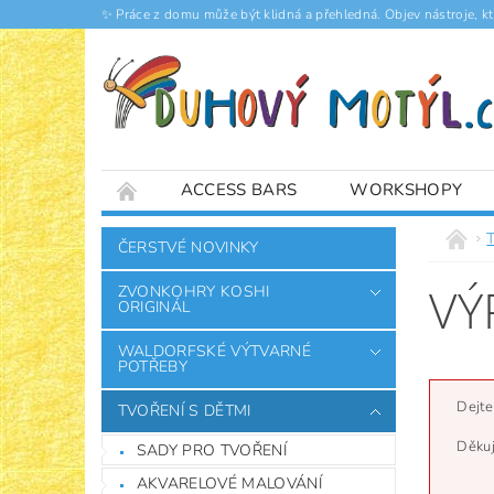
✨ Práce z domu může být klidná a přehledná. Objev nástroje, k
ACCESS BARS
WORKSHOPY
ČLÁNKY
ČERSTVÉ NOVINKY
VÝ
ZVONKOHRY KOSHI
ORIGINÁL
WALDORFSKÉ VÝTVARNÉ
POTŘEBY
Dejte
TVOŘENÍ S DĚTMI
Děkuj
SADY PRO TVOŘENÍ
AKVARELOVÉ MALOVÁNÍ