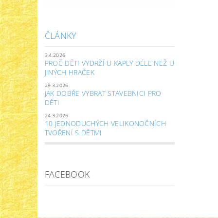
ČLÁNKY
3.4.2026
PROČ DĚTI VYDRŽÍ U KAPLY DÉLE NEŽ U
JINÝCH HRAČEK
29.3.2026
JAK DOBŘE VYBRAT STAVEBNICI PRO
DĚTI
24.3.2026
10 JEDNODUCHÝCH VELIKONOČNÍCH
TVOŘENÍ S DĚTMI
FACEBOOK