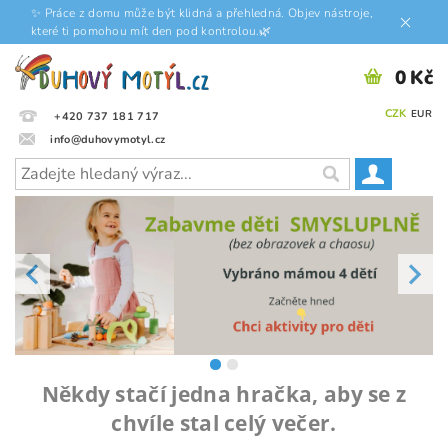
✨ Práce z domu může být klidná a přehledná. Objev nástroje,
které ti pomohou mít den pod kontrolou.🌿
0 Kč
CZK
EUR
+420 737 181 717
info@duhovymotyl.cz
Někdy
stačí
jedna
hračka
, aby se z
chvíle stal celý večer.