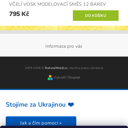
VČELÍ VOSK MODELOVACÍ SMĚS 12 BAREV
795 Kč
Informace pro vás
2009-2018 ©
DuhovýMotýl.cz
, všechna práva vyhrazena
Vytvořil Shoptet
Stojíme za Ukrajinou ❤️
Jak a čím pomoci »