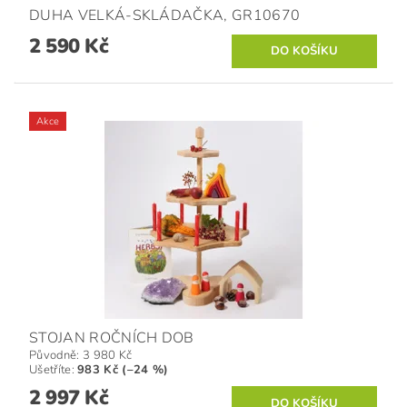
DUHA VELKÁ-SKLÁDAČKA, GR10670
2 590 Kč
Akce
STOJAN ROČNÍCH DOB
Původně:
3 980 Kč
Ušetříte
:
983 Kč (–24 %)
2 997 Kč