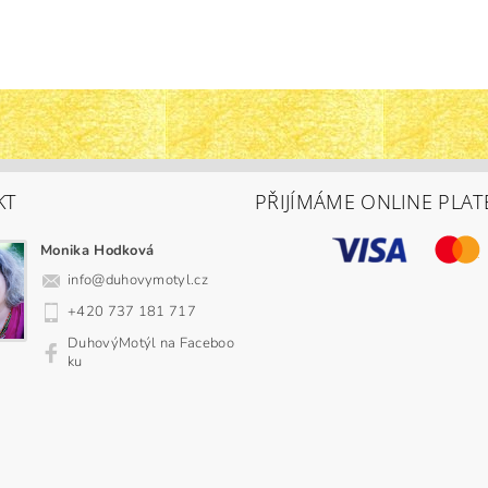
KT
PŘIJÍMÁME ONLINE PLAT
Monika Hodková
info
@
duhovymotyl.cz
+420 737 181 717
DuhovýMotýl na Faceboo
ku