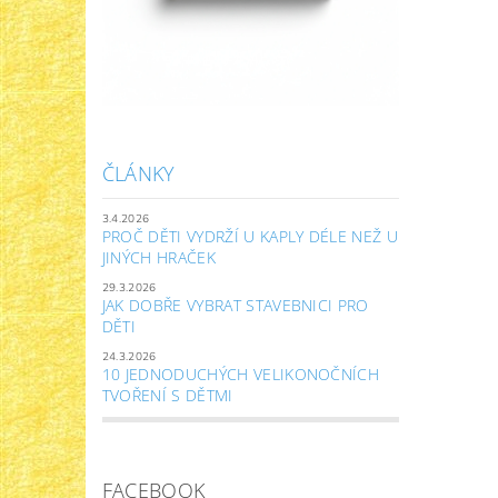
ČLÁNKY
3.4.2026
PROČ DĚTI VYDRŽÍ U KAPLY DÉLE NEŽ U
JINÝCH HRAČEK
29.3.2026
JAK DOBŘE VYBRAT STAVEBNICI PRO
DĚTI
24.3.2026
10 JEDNODUCHÝCH VELIKONOČNÍCH
TVOŘENÍ S DĚTMI
FACEBOOK