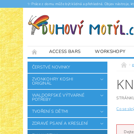
✨ Práce z domu může být klidná a přehledná. Objev nástroje, k
ACCESS BARS
WORKSHOPY
ČLÁNKY
ČERSTVÉ NOVINKY
KN
ZVONKOHRY KOSHI
ORIGINÁL
WALDORFSKÉ VÝTVARNÉ
STRÁNKU
POTŘEBY
Co se sk
TVOŘENÍ S DĚTMI
ZDRAVÉ PSANÍ A KRESLENÍ
Dejte