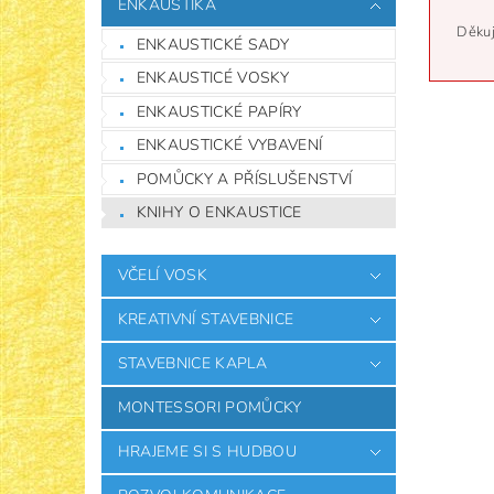
ENKAUSTIKA
Děkuj
ENKAUSTICKÉ SADY
ENKAUSTICÉ VOSKY
ENKAUSTICKÉ PAPÍRY
ENKAUSTICKÉ VYBAVENÍ
POMŮCKY A PŘÍSLUŠENSTVÍ
KNIHY O ENKAUSTICE
VČELÍ VOSK
KREATIVNÍ STAVEBNICE
STAVEBNICE KAPLA
MONTESSORI POMŮCKY
HRAJEME SI S HUDBOU