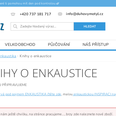
teré ti pomohou mít den pod kontrolou.🌿
info@duhovymotyl.cz
+420 737 181 717
VELKOOBCHOD
PŮJČOVÁNÍ
NÁŠ PŘÍSTUP
enkaustika
Knihy o enkaustice
IHY O ENKAUSTICE
 PŘIPRAVUJEME
rývá pod pojmem ENKAUSTIKA čtěte zde
, malou
enkaustickou INSPIRACI na
 nám ještě chvilku, na stránce pracujeme..., brzy zde naleznete nové zboží.