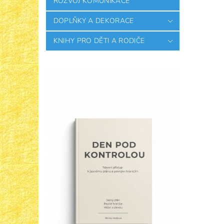
ROZVOJ KOMUNIKACE
DOPLŇKY A DEKORACE
KNIHY PRO DĚTI A RODIČE