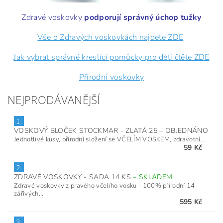
Zdravé voskovky
podporují správný úchop tužky
Vše o Zdravých voskovkách najdete ZDE
Jak vybrat správné kreslící pomůcky pro děti čtěte ZDE
Přírodní voskovky
NEJPRODÁVANĚJŠÍ
1.
VOSKOVÝ BLOČEK STOCKMAR - ZLATÁ 25
–
OBJEDNÁNO
Jednotlivé kusy, přírodní složení se VČELÍM VOSKEM, zdravotní...
59 Kč
2.
ZDRAVÉ VOSKOVKY - SADA 14 KS
–
SKLADEM
Zdravé voskovky z pravého včelího vosku - 100% přírodní 14
zářivých...
595 Kč
3.