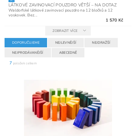
LÁTKOVÉ ZAVINOVACÍ POUZDRO VĚTŠÍ
–
NA DOTAZ
Waldorfské látkové zavinovací pouzdro na 12 bločků a 12
voskovek. Bez...
1 570 Kč
ZOBRAZIT VÍCE
DOPORUČUJEME
NEJLEVNĚJŠÍ
NEJDRAŽŠÍ
NEJPRODÁVANĚJŠÍ
ABECEDNĚ
7
položek celkem