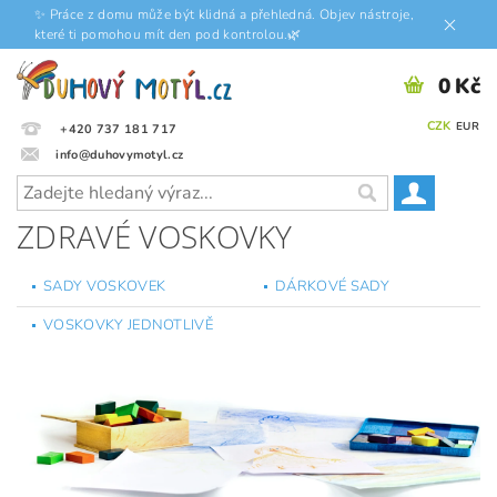
✨ Práce z domu může být klidná a přehledná. Objev nástroje,
které ti pomohou mít den pod kontrolou.🌿
0 Kč
CZK
EUR
+420 737 181 717
info@duhovymotyl.cz
ZDRAVÉ VOSKOVKY
SADY VOSKOVEK
DÁRKOVÉ SADY
VOSKOVKY JEDNOTLIVĚ