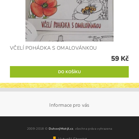
VČELÍ POHÁDKA S OMALOVÁNKOU
59 Kč
Informace pro vás
2009-2018 ©
DuhovýMotýl.cz
, všechna práva vyhrazena
Vytvořil Shoptet