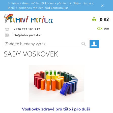
✨ Práce z domu může být klidná a přehledná. Objev nástroje,
které ti pomohou mít den pod kontrolou.🌿
0 Kč
CZK
EUR
+420 737 181 717
info@duhovymotyl.cz
SADY VOSKOVEK
Voskovky zdravé pro tělo i pro duši