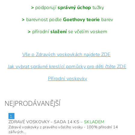
>
podporují
správný úchop
tužky
>
barevnost podle
Goethovy teorie
barev
>
přírodní
složení
se včelím voskem
Vše o Zdravých voskovkách najdete ZDE
Jak vybrat správné kreslící pomůcky pro děti čtěte ZDE
Přírodní voskovky
NEJPRODÁVANĚJŠÍ
1.
ZDRAVÉ VOSKOVKY - SADA 14 KS
–
SKLADEM
Zdravé voskovky z pravého včelího vosku - 100% přírodní 14
zářivých...