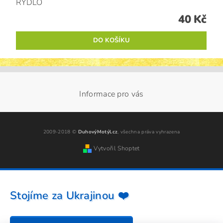
RYDLO
40 Kč
Informace pro vás
2009-2018 ©
DuhovýMotýl.cz
, všechna práva vyhrazena
Vytvořil Shoptet
Stojíme za Ukrajinou ❤️