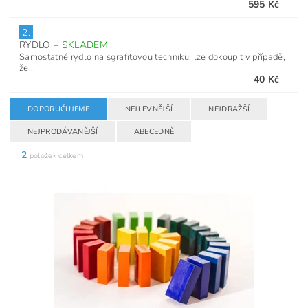
595 Kč
2.
RYDLO
–
SKLADEM
Samostatné rydlo na sgrafitovou techniku, lze dokoupit v případě,
že...
40 Kč
DOPORUČUJEME
NEJLEVNĚJŠÍ
NEJDRAŽŠÍ
NEJPRODÁVANĚJŠÍ
ABECEDNĚ
2
položek celkem