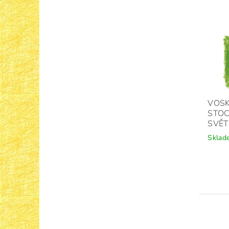
VOSK
STO
SVĚT
Sklad