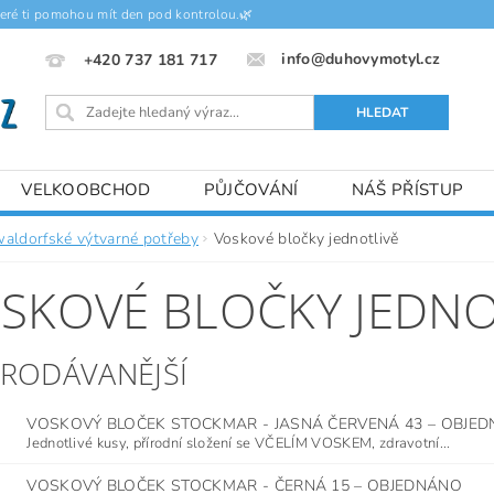
teré ti pomohou mít den pod kontrolou.🌿
info@duhovymotyl.cz
+420 737 181 717
VELKOOBCHOD
PŮJČOVÁNÍ
NÁŠ PŘÍSTUP
waldorfské výtvarné potřeby
Voskové bločky jednotlivě
SKOVÉ BLOČKY JEDNO
PRODÁVANĚJŠÍ
VOSKOVÝ BLOČEK STOCKMAR - JASNÁ ČERVENÁ 43
–
OBJED
Jednotlivé kusy, přírodní složení se VČELÍM VOSKEM, zdravotní...
VOSKOVÝ BLOČEK STOCKMAR - ČERNÁ 15
–
OBJEDNÁNO