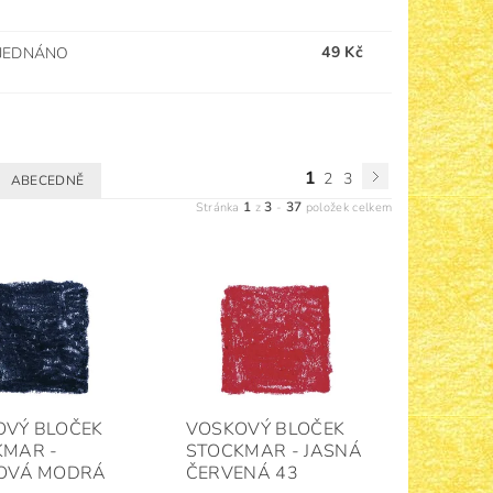
49 Kč
JEDNÁNO
1
2
3
ABECEDNĚ
1
3
37
Stránka
z
-
položek celkem
OVÝ BLOČEK
VOSKOVÝ BLOČEK
KMAR -
STOCKMAR - JASNÁ
GOVÁ MODRÁ
ČERVENÁ 43