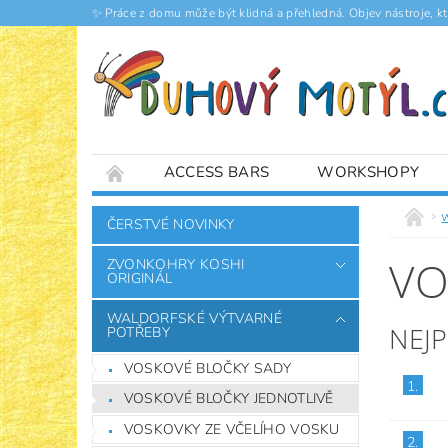
✨ Práce z domu může být klidná a přehledná. Objev nástroje, k
ACCESS BARS
WORKSHOPY
ČLÁNKY
ČERSTVÉ NOVINKY
VO
ZVONKOHRY KOSHI
ORIGINÁL
WALDORFSKÉ VÝTVARNÉ
NEJ
POTŘEBY
VOSKOVÉ BLOČKY SADY
1.
VOSKOVÉ BLOČKY JEDNOTLIVĚ
VOSKOVKY ZE VČELÍHO VOSKU
2.