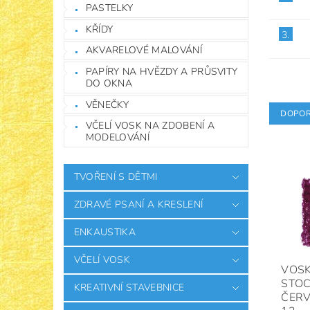
PASTELKY
KŘÍDY
3.
AKVARELOVÉ MALOVÁNÍ
PAPÍRY NA HVĚZDY A PRŮSVITY
DO OKNA
VĚNEČKY
DOPOR
VČELÍ VOSK NA ZDOBENÍ A
MODELOVÁNÍ
TVOŘENÍ S DĚTMI
ZDRAVÉ PSANÍ A KRESLENÍ
ENKAUSTIKA
VČELÍ VOSK
VOSK
STOC
KREATIVNÍ STAVEBNICE
ČERV