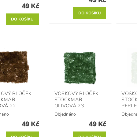
49 Kč
49 Kč
OVÝ BLOČEK
VOSKOVÝ BLOČEK
VOSK
KMAR -
STOCKMAR -
STOC
OVÁ 22
OLIVOVÁ 23
PERLE
náno
Objednáno
Objedn
49 Kč
49 Kč