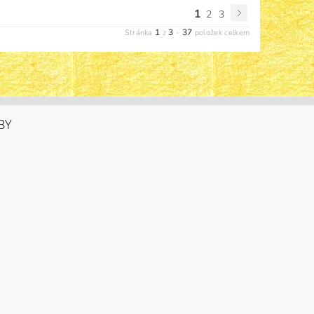
1
2
3
1
3
37
Stránka
z
-
položek celkem
BY