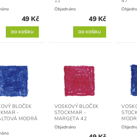
11
47
náno
Objednáno
Objedn
49 Kč
49 Kč
OVÝ BLOČEK
VOSKOVÝ BLOČEK
VOSK
KMAR -
STOCKMAR -
STOC
ALTOVÁ MODRÁ
MARGETA 42
MODR
Objednáno
Objedn
náno