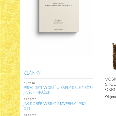
ČLÁNKY
VOSK
STOC
3.4.2026
PROČ DĚTI VYDRŽÍ U KAPLY DÉLE NEŽ U
OKR
JINÝCH HRAČEK
Objed
29.3.2026
JAK DOBŘE VYBRAT STAVEBNICI PRO
DĚTI
24.3.2026