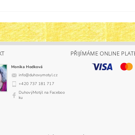
KT
PŘIJÍMÁME ONLINE PLAT
Monika Hodková
info
@
duhovymotyl.cz
+420 737 181 717
DuhovýMotýl na Faceboo
ku