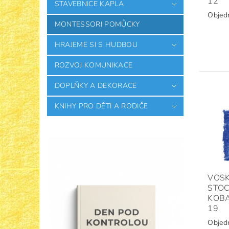
12
STAVEBNICE KAPLA
Objed
MONTESSORI POMŮCKY
HRAJEME SI S HUDBOU
ROZVOJ KOMUNIKACE
DOPLŇKY A DEKORACE
KNIHY PRO DĚTI A RODIČE
VOSK
STOC
KOB
19
Objed