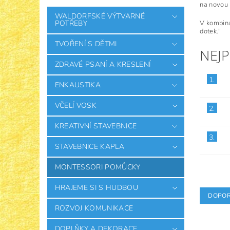
na novou 
WALDORFSKÉ VÝTVARNÉ
V kombina
POTŘEBY
dotek."
TVOŘENÍ S DĚTMI
NEJ
ZDRAVÉ PSANÍ A KRESLENÍ
1.
ENKAUSTIKA
VČELÍ VOSK
2.
KREATIVNÍ STAVEBNICE
3.
STAVEBNICE KAPLA
MONTESSORI POMŮCKY
HRAJEME SI S HUDBOU
DOPOR
ROZVOJ KOMUNIKACE
DOPLŇKY A DEKORACE