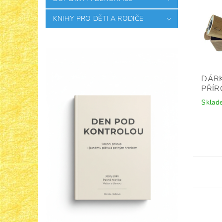
KNIHY PRO DĚTI A RODIČE
DÁR
PŘÍR
Sklad