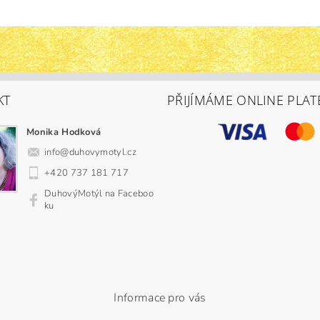
KT
PŘIJÍMÁME ONLINE PLAT
Monika Hodková
info
@
duhovymotyl.cz
+420 737 181 717
DuhovýMotýl na Faceboo
ku
Informace pro vás