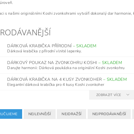
úroveň.
ci s našimi originálními Koshi zvonkohrami vytváří dokonalý dar harmonie, kt
PRODÁVANĚJŠÍ
DÁRKOVÁ KRABIČKA PŘÍRODNÍ
–
SKLADEM
Dárková krabička z přírodní vlnité lepenky.
DÁRKOVÝ POUKAZ NA ZVONKOHRU KOSHI
–
SKLADEM
Darujte harmonii: Dárková poukázka na originální Koshi zvonkohru
DÁRKOVÁ KRABIČKA NA 4 KUSY ZVONKOHER
–
SKLADEM
Elegantní dárková krabička pro 4 kusy Koshi zvonkoher
ZOBRAZIT VÍCE
UČUJEME
NEJLEVNĚJŠÍ
NEJDRAŽŠÍ
NEJPRODÁVANĚJŠÍ