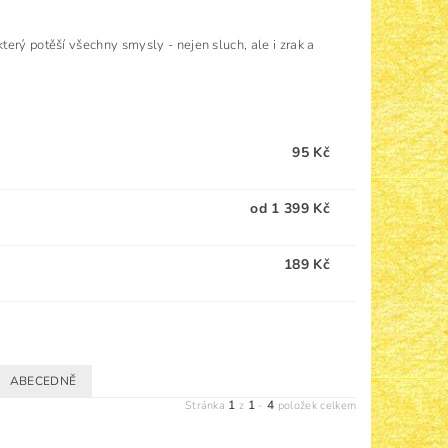
erý potěší všechny smysly - nejen sluch, ale i zrak a
95 Kč
od 1 399 Kč
189 Kč
ABECEDNĚ
1
1
4
Stránka
z
-
položek celkem