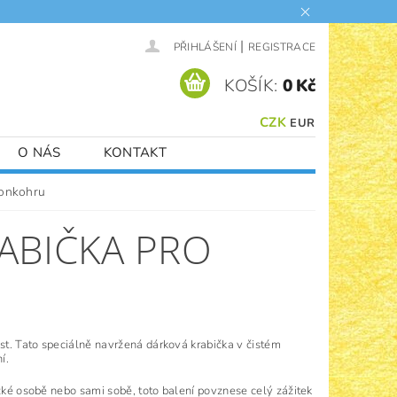
|
PŘIHLÁŠENÍ
REGISTRACE
KOŠÍK:
0 Kč
CZK
EUR
O NÁS
KONTAKT
vonkohru
ABIČKA PRO
ost. Tato speciálně navržená dárková krabička v čistém
í.
ízké osobě nebo sami sobě, toto balení povznese celý zážitek