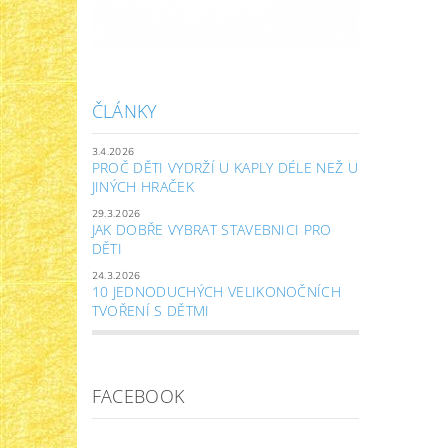
ČLÁNKY
3.4.2026
PROČ DĚTI VYDRŽÍ U KAPLY DÉLE NEŽ U
JINÝCH HRAČEK
29.3.2026
JAK DOBŘE VYBRAT STAVEBNICI PRO
DĚTI
24.3.2026
10 JEDNODUCHÝCH VELIKONOČNÍCH
TVOŘENÍ S DĚTMI
FACEBOOK