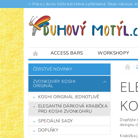
✨ Práce z domu může být klidná a přehledná. Objev nástroje, k
ACCESS BARS
WORKSHOPY
ČLÁNKY
ČERSTVÉ NOVINKY
EL
ZVONKOHRY KOSHI
ORIGINÁL
KOSHI ORIGINÁL JEDNOTLIVĚ
KO
ELEGANTNÍ DÁRKOVÁ KRABIČKA
PRO KOSHI ZVONKOHRU
Dopřejte 
SPECIÁLNÍ SADY
designu c
DOPLŇKY
Krabička 