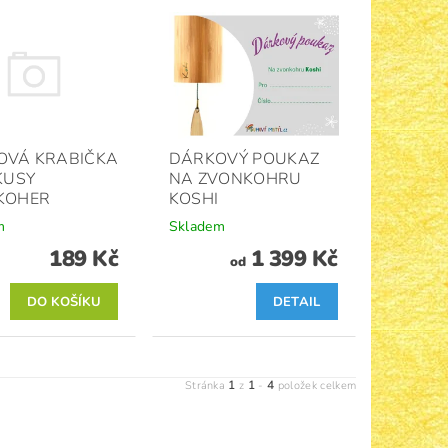
OVÁ KRABIČKA
DÁRKOVÝ POUKAZ
KUSY
NA ZVONKOHRU
KOHER
KOSHI
m
Skladem
189 Kč
1 399 Kč
od
DETAIL
1
1
4
Stránka
z
-
položek celkem