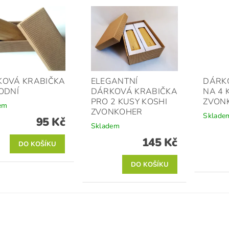
KOVÁ KRABIČKA
ELEGANTNÍ
DÁRK
ODNÍ
DÁRKOVÁ KRABIČKA
NA 4 
PRO 2 KUSY KOSHI
ZVON
em
ZVONKOHER
Sklade
95 Kč
Skladem
145 Kč