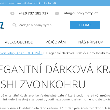
teré ti pomohou mít den pod kontrolou.🌿
info@duhovymotyl.cz
+420 737 181 717
VELKOOBCHOD
PŮJČOVÁNÍ
NÁŠ PŘÍSTUP
Zvonkohry Koshi ORIGINÁL
Elegantní dárková krabička pro Koshi z
EGANTNÍ DÁRKOVÁ KR
SHI ZVONKOHRU
své originální Koshi zvonkohře důstojné balení, které podtrhne její výjimečn
hrání křehký nástroj a zároveň vytváří nezapomenutelný moment rozbalován
je vyrobena z kvalitního vlnitého kartonu. Ať už darujete Koshi zvonkohru bl