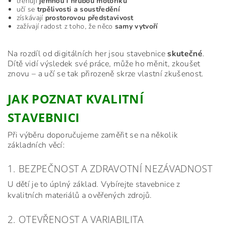
trénují
jemnou i hrubou motoriku
učí se
trpělivosti a soustředění
získávají
prostorovou představivost
zažívají radost z toho, že něco
samy vytvoří
Na rozdíl od digitálních her jsou stavebnice
skutečné
.
Dítě vidí výsledek své práce, může ho měnit, zkoušet
znovu – a učí se tak přirozeně skrze vlastní zkušenost.
JAK POZNAT KVALITNÍ
STAVEBNICI
Při výběru doporučujeme zaměřit se na několik
základních věcí:
1. BEZPEČNOST A ZDRAVOTNÍ NEZÁVADNOST
U dětí je to úplný základ. Vybírejte stavebnice z
kvalitních materiálů a ověřených zdrojů.
2. OTEVŘENOST A VARIABILITA