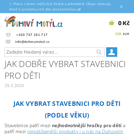
✨ Práce z domu může být klidná a přehledná. Objev nástroje,
které ti pomohou mít den pod kontrolou.🌿
0 Kč
CZK
EUR
+420 737 181 717
info@duhovymotyl.cz
JAK DOBŘE VYBRAT STAVEBNICI
PRO DĚTI
29.3.2026
JAK VYBRAT STAVEBNICI PRO DĚTI
(PODLE VĚKU)
Stavebnice patří mezi
nejhodnotnější hračky pro děti
a
patří mezi
nejoblíbenější produkty i u nás na Duhovém