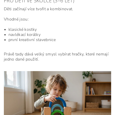
PRO DĚTI VE ŠKOLCE (3–6 LET)
Děti začínají více tvořit a kombinovat.
Vhodné jsou:
klasické kostky
navlékací korálky
první kreativní stavebnice
Právě tady dává velký smysl vybírat hračky, které nemají
jedno dané použití.