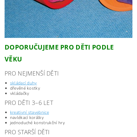
DOPORUČUJEME PRO DĚTI PODLE
VĚKU
PRO NEJMENŠÍ DĚTI
skládací duhy
dřevěné kostky
vkládačky
PRO DĚTI 3–6 LET
kreativní stavebnice
navlékací korálky
jednoduché konstrukční hry
PRO STARŠÍ DĚTI