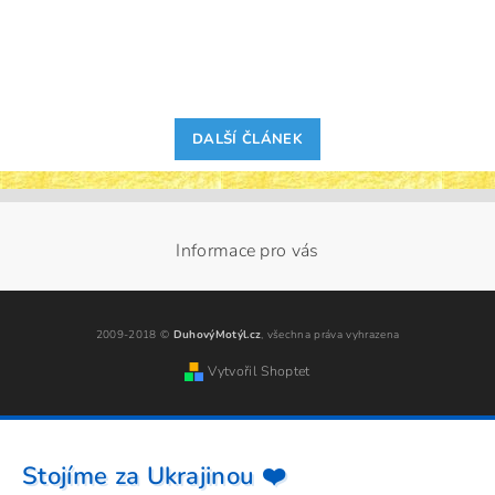
DALŠÍ ČLÁNEK
Informace pro vás
2009-2018 ©
DuhovýMotýl.cz
, všechna práva vyhrazena
Vytvořil Shoptet
Stojíme za Ukrajinou ❤️