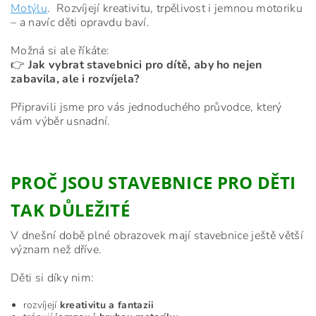
Motýlu
.
Rozvíjejí kreativitu, trpělivost i jemnou motoriku
– a navíc děti opravdu baví.
Možná si ale říkáte:
👉
Jak vybrat stavebnici pro dítě, aby ho nejen
zabavila, ale i rozvíjela?
Připravili jsme pro vás jednoduchého průvodce, který
vám výběr usnadní.
PROČ JSOU STAVEBNICE PRO DĚTI
TAK DŮLEŽITÉ
V dnešní době plné obrazovek mají stavebnice ještě větší
význam než dříve.
Děti si díky nim:
rozvíjejí
kreativitu a fantazii