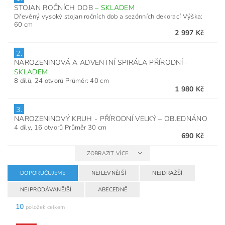
STOJAN ROČNÍCH DOB
–
SKLADEM
Dřevěný vysoký stojan ročních dob a sezónních dekorací Výška:
60 cm
2 997 Kč
2.
NAROZENINOVÁ A ADVENTNÍ SPIRÁLA PŘÍRODNÍ
–
SKLADEM
8 dílů, 24 otvorů Průměr: 40 cm
1 980 Kč
3.
NAROZENINOVÝ KRUH - PŘÍRODNÍ VELKÝ
–
OBJEDNÁNO
4 díly, 16 otvorů Průměr 30 cm
690 Kč
ZOBRAZIT VÍCE
DOPORUČUJEME
NEJLEVNĚJŠÍ
NEJDRAŽŠÍ
NEJPRODÁVANĚJŠÍ
ABECEDNĚ
10
položek celkem