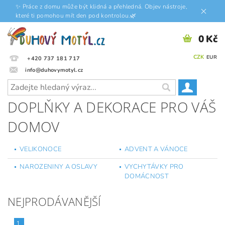
✨ Práce z domu může být klidná a přehledná. Objev nástroje,
které ti pomohou mít den pod kontrolou.🌿
0 Kč
CZK
EUR
+420 737 181 717
info@duhovymotyl.cz
DOPLŇKY A DEKORACE PRO VÁŠ
DOMOV
VELIKONOCE
ADVENT A VÁNOCE
NAROZENINY A OSLAVY
VYCHYTÁVKY PRO
DOMÁCNOST
NEJPRODÁVANĚJŠÍ
1.