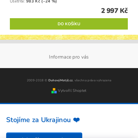
Ušetříte
:
983 Kč (–24 %)
2 997 Kč
Informace pro vás
2009-2018 ©
DuhovýMotýl.cz
, všechna práva vyhrazena
Vytvořil Shoptet
Stojíme za Ukrajinou ❤️