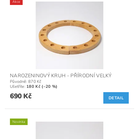
Akce
NAROZENINOVÝ KRUH - PŘÍRODNÍ VELKÝ
Původně:
870 Kč
Ušetříte
:
180 Kč (–20 %)
690 Kč
DETAIL
Novinka