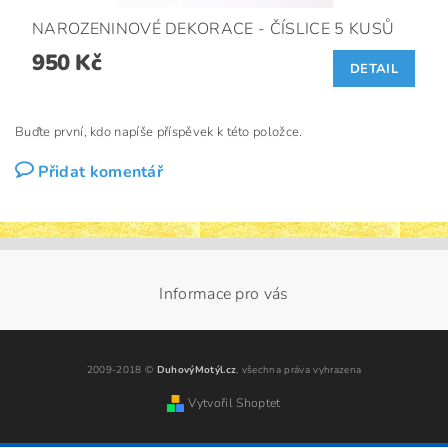
NAROZENINOVÉ DEKORACE - ČÍSLICE 5 KUSŮ
950 Kč
DETAIL
Buďte první, kdo napíše příspěvek k této položce.
Přidat komentář
Informace pro vás
2009-2018 ©
DuhovýMotýl.cz
, všechna práva vyhrazena
Vytvořil Shoptet