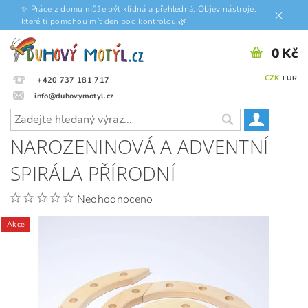
✨ Práce z domu může být klidná a přehledná. Objev nástroje,
které ti pomohou mít den pod kontrolou.🌿
0 Kč
CZK
EUR
+420 737 181 717
info@duhovymotyl.cz
NAROZENINOVÁ A ADVENTNÍ
SPIRÁLA PŘÍRODNÍ
Neohodnoceno
Akce