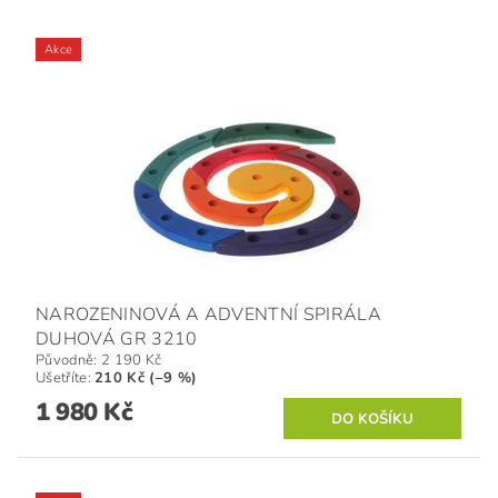
Akce
NAROZENINOVÁ A ADVENTNÍ SPIRÁLA
DUHOVÁ GR 3210
Původně:
2 190 Kč
Ušetříte
:
210 Kč (–9 %)
1 980 Kč