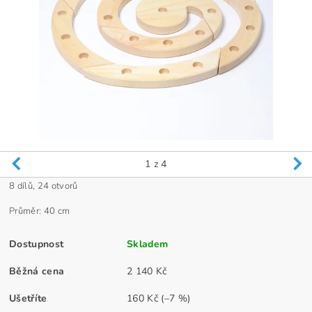
1
z 4
8 dílů, 24 otvorů
Průměr: 40 cm
Dostupnost
Skladem
Běžná cena
2 140 Kč
Ušetříte
160 Kč
(–7 %)