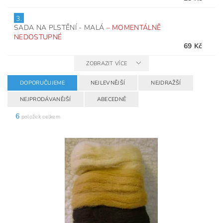
3.
SADA NA PLSTĚNÍ - MALÁ
–
MOMENTÁLNĚ
NEDOSTUPNÉ
69 Kč
ZOBRAZIT VÍCE
DOPORUČUJEME
NEJLEVNĚJŠÍ
NEJDRAŽŠÍ
NEJPRODÁVANĚJŠÍ
ABECEDNĚ
6
položek celkem