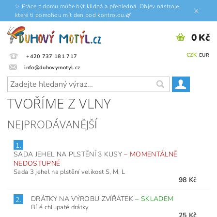
✨ Práce z domu může být klidná a přehledná. Objev nástroje,
které ti pomohou mít den pod kontrolou.🌿
0 Kč
CZK
EUR
+420 737 181 717
info@duhovymotyl.cz
TVOŘÍME Z VLNY
NEJPRODÁVANĚJŠÍ
1.
SADA JEHEL NA PLSTĚNÍ 3 KUSY
–
MOMENTÁLNĚ
NEDOSTUPNÉ
Sada 3 jehel na plstění velikost S, M, L
98 Kč
DRÁTKY NA VÝROBU ZVÍŘÁTEK
–
SKLADEM
2.
Bílé chlupaté drátky
25 Kč