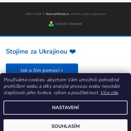
2009-2018 ©
DuhovýMotýl.cz
, všechna práva vyhrazena
Vytvořil Shoptet
Stojíme za Ukrajinou ❤️
Jak a čím pomoci »
Používáme cookies, abychom Vám umožnili pohodlné
prohlížení webu a díky analýze provozu webu neustále
zlepšovali jeho funkce, výkon a použitelnost.
Více zde
.
NASTAVENÍ
SOUHLASÍM