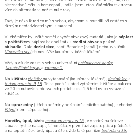
alternativní léčbu a homeopatii, ladila jsem letos lékárničku tak trochu
více do alternativna než minulé roky.
Tady je několik rad co mít s sebou, abychom si poradili při cestách s
různým nepředvídatelnými situacemi.
V lékárničce by určitě neměl chybět obvazový materiál jako je
náplast
s polštářkem
, náplast bez polštářku,
sterilní obvaz
a pružné
obinadlo
. Dále
dezinfekce
, např. Betadine (nepálí) nebo kysličník.
Vincentka spej
do nosu.Vše koupíme v běžné lékárně.
Vždy a všude vozím s sebou universální
echinaceové kapky
,lichořeřišnici kapky
a
vitamín C.
Na klíšťata:
kleštiky
na vytahování (koupíme v lékárně),
dezinfekce
a
ledum palustre 9,15
. To se podá 1x před vytažením klíštěte a pak cca
ve 20 minutových intervalech po dobu cca 1,5 hodiny po vytažení
klíštěte.
Na opruzeniny
(i třeba odřeniny od špatně sedícího batohu) je vhodný
Pityol
krém. Lépe se hojí.
Horečky, úpal, úžeh:
aconitum napelus 15
, je vhodný na šokové
situace, rychle nastupující horečku, v první fázi zápalu plic a průdušek
a na teplotní šok, tedy úpal a úžeh. Zde také pomůže
belladona 15.