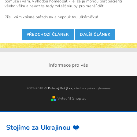
pomůže i vám. Výhodou homeopatik je, že je mohou brát pacienti
všeho věku a nevozíte tedy zvlášť sirupy pro menší děti.
Přeji vám krásné prázdniny a nepoužitou lékárničku!
PŘEDCHOZÍ ČLÁNEK
DALŠÍ ČLÁNEK
Informace pro vás
2009-2018 ©
DuhovýMotýl.cz
, všechna práva vyhrazena
Vytvořil Shoptet
Stojíme za Ukrajinou ❤️