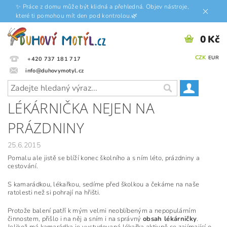
✨ Práce z domu může být klidná a přehledná. Objev nástroje,
které ti pomohou mít den pod kontrolou.🌿
0 Kč
CZK
EUR
+420 737 181 717
info@duhovymotyl.cz
LÉKÁRNIČKA NEJEN NA
PRÁZDNINY
25.6.2015
Pomalu ale jistě se blíží konec školního a s ním léto, prázdniny a
cestování.
S kamarádkou, lékařkou, sedíme před školkou a čekáme na naše
ratolesti než si pohrají na hřišti.
Protože balení patří k mým velmi neoblíbeným a nepopulárním
činnostem, přišlo i na něj a sním i na správný
obsah lékárničky
.
Jelikož má kamarádka je vystudovaná lékařka aktivně se zajímající o