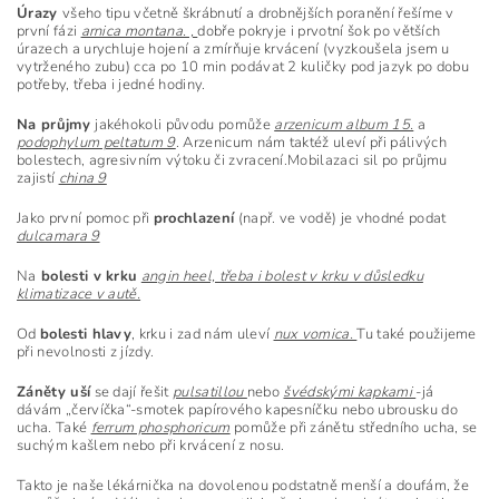
Úrazy
všeho tipu včetně škrábnutí a drobnějších poranění řešíme v
první fázi
arnica montana. ,
dobře pokryje i prvotní šok po větších
úrazech a urychluje hojení a zmírňuje krvácení (vyzkoušela jsem u
vytrženého zubu) cca po 10 min podávat 2 kuličky pod jazyk po dobu
potřeby, třeba i jedné hodiny.
Na průjmy
jakéhokoli původu pomůže
arzenicum album 15.
a
podophylum peltatum 9
. Arzenicum nám taktéž uleví při pálivých
bolestech, agresivním výtoku či zvracení.Mobilazaci sil po průjmu
zajistí
china 9
Jako první pomoc při
prochlazení
(např. ve vodě) je vhodné podat
dulcamara 9
Na
bolesti v krku
angin heel, třeba i bolest v krku v důsledku
klimatizace v autě.
Od
bolesti hlavy
, krku i zad nám uleví
nux vomica.
Tu také použijeme
při nevolnosti z jízdy.
Záněty uší
se dají řešit
pulsatillou
nebo
švédskými kapkami
-já
dávám „červíčka“-smotek papírového kapesníčku nebo ubrousku do
ucha. Také
ferrum phosphoricum
pomůže při zánětu středního ucha, se
suchým kašlem nebo při krvácení z nosu.
Takto je naše lékárnička na dovolenou podstatně menší a doufám, že