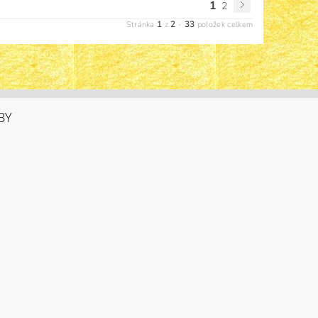
1
2
1
2
33
Stránka
z
-
položek celkem
BY