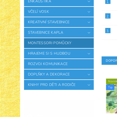
ENKAUSTIKA
1.
VČELÍ VOSK
2.
KREATIVNÍ STAVEBNICE
3.
STAVEBNICE KAPLA
MONTESSORI POMŮCKY
HRAJEME SI S HUDBOU
DOPOR
ROZVOJ KOMUNIKACE
DOPLŇKY A DEKORACE
Novin
KNIHY PRO DĚTI A RODIČE
Tip