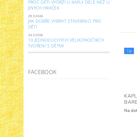
PROČ DĚTI VYDRŽÍ U KAPLY DÉLE NEŽ U
JINÝCH HRAČEK
29.3.2026
JAK DOBŘE VYBRAT STAVEBNICI PRO
DĚTI
24.3.2026
10 JEDNODUCHÝCH VELIKONOČNÍCH
TVOŘENÍ S DĚTMI
Tip
FACEBOOK
KAPL
BAR
Na do