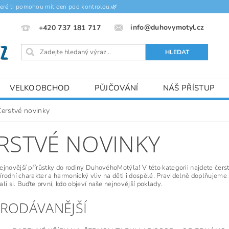
teré ti pomohou mít den pod kontrolou.🌿
info@duhovymotyl.cz
+420 737 181 717
VELKOOBCHOD
PŮJČOVÁNÍ
NÁŠ PŘÍSTUP
Čerstvé novinky
RSTVÉ NOVINKY
ejnovější přírůstky do rodiny DuhovéhoMotýla! V této kategorii najdete čerst
přírodní charakter a harmonický vliv na děti i dospělé. Pravidelně doplňujem
li si. Buďte první, kdo objeví naše nejnovější poklady.
PRODÁVANĚJŠÍ