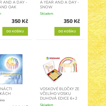
R AND A DAY -
A YEAR AND A DAY -
AND OAK
SNOW
m
Skladem
350 Kč
350 Kč
ANÁCTI
VOSKOVÉ BLOČKY ZE
ČKÁCH
VČELÍHO VOSKU
DUHOVÁ EDICE 6+2
áno
Skladem