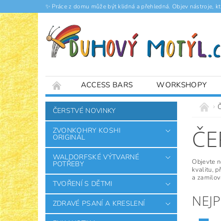
✨ Práce z domu může být klidná a přehledná. Objev nástroje, k
ACCESS BARS
WORKSHOPY
ČLÁNKY
ČERSTVÉ NOVINKY
ČE
ZVONKOHRY KOSHI
ORIGINÁL
WALDORFSKÉ VÝTVARNÉ
Objevte n
POTŘEBY
kvalitu, 
a zamilova
TVOŘENÍ S DĚTMI
NEJ
ZDRAVÉ PSANÍ A KRESLENÍ