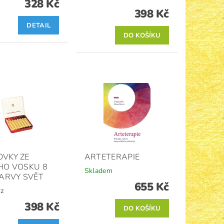
328 Kč
398 Kč
DETAIL
VKY ZE
ARTETERAPIE
HO VOSKU 8
Skladem
BARVY SVĚT
655 Kč
z
398 Kč