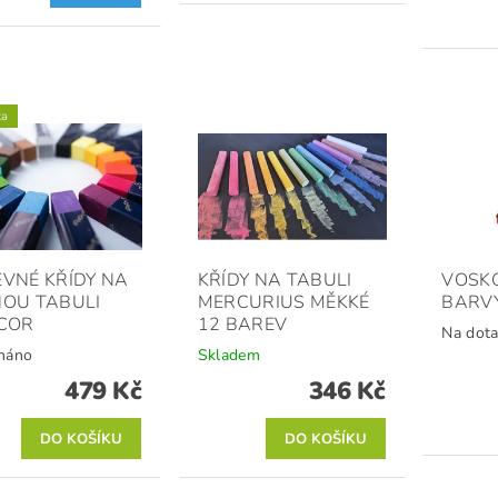
ka
VNÉ KŘÍDY NA
KŘÍDY NA TABULI
VOSKO
OU TABULI
MERCURIUS MĚKKÉ
BARVY
COR
12 BAREV
Na dota
náno
Skladem
479 Kč
346 Kč