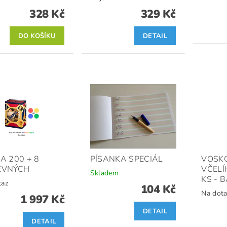
328 Kč
329 Kč
DETAIL
A 200 + 8
PÍSANKA SPECIÁL
VOSKO
EVNÝCH
VČELÍ
Skladem
KS - 
taz
104 Kč
Na dota
1 997 Kč
DETAIL
DETAIL