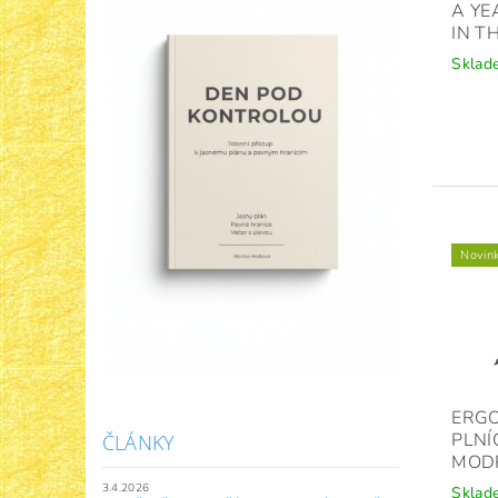
A YE
IN T
Sklad
Novin
ERG
PLNÍ
ČLÁNKY
MOD
3.4.2026
Sklad