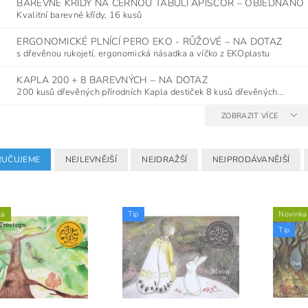
BAREVNÉ KŘÍDY NA ČERNOU TABULI APISCOR
–
OBJEDNÁNO
Kvalitní barevné křídy, 16 kusů
ERGONOMICKÉ PLNÍCÍ PERO EKO - RŮŽOVÉ
–
NA DOTAZ
s dřevěnou rukojetí, ergonomická násadka a víčko z EKOplastu
KAPLA 200 + 8 BAREVNÝCH
–
NA DOTAZ
200 kusů dřevěných přírodních Kapla destiček 8 kusů dřevěných...
ZOBRAZIT VÍCE
UČUJEME
NEJLEVNĚJŠÍ
NEJDRAŽŠÍ
NEJPRODÁVANĚJŠÍ
ka
Tip
Novinka
Tip