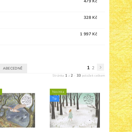
479 Kč
328 Kč
1 997 Kč
1
2
ABECEDNĚ
1
2
33
Stránka
z
-
položek celkem
Novinka
Tip