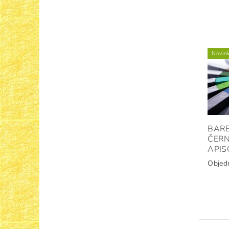
Novin
BARE
ČERN
APIS
Objed