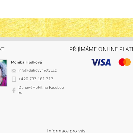
KT
PŘIJÍMÁME ONLINE PLAT
Monika Hodková
info
@
duhovymotyl.cz
+420 737 181 717
DuhovýMotýl na Faceboo
ku
Informace pro vás