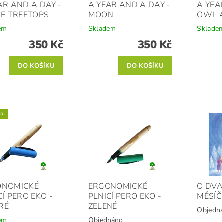
AR AND A DAY -
A YEAR AND A DAY -
A YEA
HE TREETOPS
MOON
OWL 
em
Skladem
Sklade
350 Kč
350 Kč
ka
ONOMICKÉ
ERGONOMICKÉ
O DV
CÍ PERO EKO -
PLNICÍ PERO EKO -
MĚSÍ
RÉ
ZELENÉ
Objedn
em
Objednáno