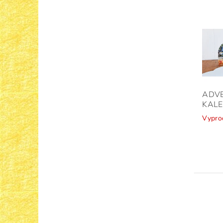
ADV
KAL
Vypro