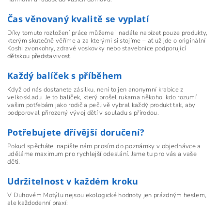
Čas věnovaný kvalitě se vyplatí
Díky tomuto rozložení práce můžeme i nadále nabízet pouze produkty,
kterým skutečně věříme a za kterými si stojíme – ať už jde o originální
Koshi zvonkohry, zdravé voskovky nebo stavebnice podporující
dětskou představivost.
Každý balíček s příběhem
Když od nás dostanete zásilku, není to jen anonymní krabice z
velkoskladu. Je to balíček, který prošel rukama někoho, kdo rozumí
vašim potřebám jako rodič a pečlivě vybral každý produkt tak, aby
podporoval přirozený vývoj dětí v souladu s přírodou.
Potřebujete dřívější doručení?
Pokud spěcháte, napište nám prosím do poznámky v objednávce a
uděláme maximum pro rychlejší odeslání. Jsme tu pro vás a vaše
děti.
Udržitelnost v každém kroku
V Duhovém Motýlu nejsou ekologické hodnoty jen prázdným heslem,
ale každodenní praxí: