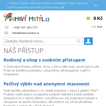
✨ Práce z domu může být klidná a přehledná. Objev nástroje,
které ti pomohou mít den pod kontrolou.🌿
0 Kč
CZK
EUR
+420 737 181 717
info@duhovymotyl.cz
NÁŠ PŘÍSTUP
Rodinný e-shop s osobním přístupem
V Duhovém Motýlu věříme, že to, s čím si děti hrají, utváří jejich svět.
Proto ke každému produktu i zákazníkovi přistupujeme s péčí a
respektem.
Pečlivý výběr nad anonymní masovostí
Vaše balíčky odesíláme 1-2× týdně (obvykle v úterý a pátek). Proč?
Protože vedle balení a expedice osobně vybíráme každý produkt,
testujeme ho s našimi dětmi, vytváříme pro vás inspirativní obsah a
věnujeme se dalším činnostem, díky kterým už 16 let přinášíme
harmonii a radost do vašich domovů.