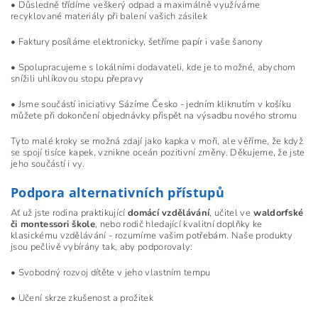
• Důsledně třídíme veškerý odpad a maximálně využíváme
recyklované materiály při balení vašich zásilek
• Faktury posíláme elektronicky, šetříme papír i vaše šanony
• Spolupracujeme s lokálními dodavateli, kde je to možné, abychom
snížili uhlíkovou stopu přepravy
• Jsme součástí iniciativy Sázíme Česko - jedním kliknutím v košíku
můžete při dokončení objednávky přispět na výsadbu nového stromu
Tyto malé kroky se možná zdají jako kapka v moři, ale věříme, že když
se spojí tisíce kapek, vznikne oceán pozitivní změny. Děkujeme, že jste
jeho součástí i vy.
Podpora alternativních přístupů
Ať už jste rodina praktikující
domácí vzdělávání
, učitel ve
waldorfské
či montessori škole
, nebo rodič hledající kvalitní doplňky ke
klasickému vzdělávání - rozumíme vašim potřebám. Naše produkty
jsou pečlivě vybírány tak, aby podporovaly:
• Svobodný rozvoj dítěte v jeho vlastním tempu
• Učení skrze zkušenost a prožitek