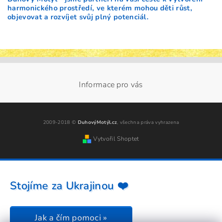
harmonického prostředí, ve kterém mohou děti růst,
objevovat a rozvíjet svůj plný potenciál.
Informace pro vás
2009-2018 ©
DuhovýMotýl.cz
, všechna práva vyhrazena
Vytvořil Shoptet
Stojíme za Ukrajinou ❤️
Jak a čím pomoci »