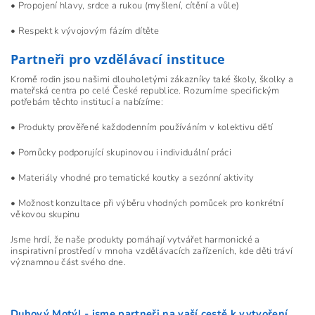
• Propojení hlavy, srdce a rukou (myšlení, cítění a vůle)
• Respekt k vývojovým fázím dítěte
Partneři pro vzdělávací instituce
Kromě rodin jsou našimi dlouholetými zákazníky také školy, školky a
mateřská centra po celé České republice. Rozumíme specifickým
potřebám těchto institucí a nabízíme:
• Produkty prověřené každodenním používáním v kolektivu dětí
• Pomůcky podporující skupinovou i individuální práci
• Materiály vhodné pro tematické koutky a sezónní aktivity
• Možnost konzultace při výběru vhodných pomůcek pro konkrétní
věkovou skupinu
Jsme hrdí, že naše produkty pomáhají vytvářet harmonické a
inspirativní prostředí v mnoha vzdělávacích zařízeních, kde děti tráví
významnou část svého dne.
Duhový Motýl - jsme partneři na vaší cestě k vytvoření