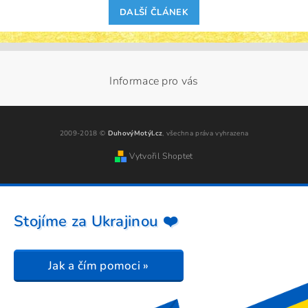
DALŠÍ ČLÁNEK
Informace pro vás
2009-2018 ©
DuhovýMotýl.cz
, všechna práva vyhrazena
Vytvořil Shoptet
Stojíme za Ukrajinou ❤️
Jak a čím pomoci »