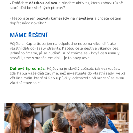
◦ Pořádáte
dětskou oslavu
a hledáte aktivitu, která zabaví různě
staré děti bez složitých příprav?
◦ Nebo jste jen
pozvali kamarády na návštěvu
a chcete dětem
dopřát něco nového?
MÁME ŘEŠENÍ
Půjčte si Kaplu třeba jen na odpoledne nebo na víkend! Naše
vlastní děti dokázaly strávit s Kaplou celé deštivé víkendy bez
jediného "mami, já se nudím". A přiznáme se - když děti usnuly,
stavěli jsme s manželem dál... je to návykové!
Duhový tip od nás
:
Půjčovna je skvělý způsob, jak vyzkoušet,
zda Kapla vaše děti zaujme, než investujete do vlastní sady. Velká
většina rodin, které si Kaplu půjčily, odcházela při vracení se svou
vlastní stavebnicí!