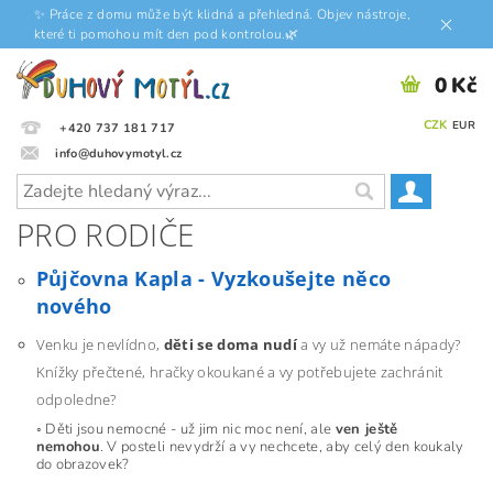
✨ Práce z domu může být klidná a přehledná. Objev nástroje,
které ti pomohou mít den pod kontrolou.🌿
0 Kč
CZK
EUR
+420 737 181 717
info@duhovymotyl.cz
PRO RODIČE
Půjčovna Kapla - Vyzkoušejte něco
nového
Venku je nevlídno,
děti se doma nudí
a vy už nemáte nápady?
Knížky přečtené, hračky okoukané a vy potřebujete zachránit
odpoledne?
◦ Děti jsou nemocné - už jim nic moc není, ale
ven ještě
nemohou
. V posteli nevydrží a vy nechcete, aby celý den koukaly
do obrazovek?