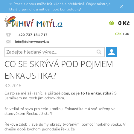
✨ Práce z domu může být klidná a přehledná. Objev nástroje,
které ti pomohou mít den pod kontrolou.🌿
0 Kč
CZK
EUR
+420 737 181 717
info@duhovymotyl.cz
CO SE SKRÝVÁ POD POJMEM
ENKAUSTIKA?
3.3.2015
Často se mě zákazníci a přátelé ptají,
co je to ta enkaustika
? S
úsměvem na rtech jim odpovídám,
že velká zábava pro celou rodinu. Enkaustika má své kořeny ve
starověkém Řecku. Již staří
Řekové zdobili své domy obrazy tvořenými pomocí horkého vosku. V
dnešní době bychom jednoduše řekli, že