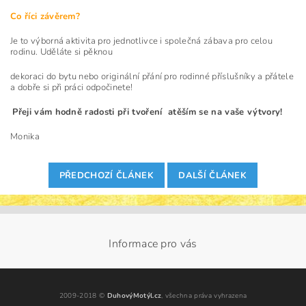
Co říci závěrem?
Je to výborná aktivita pro jednotlivce i společná zábava pro celou
rodinu. Uděláte si pěknou
dekoraci do bytu nebo originální přání pro rodinné příslušníky a přátele
a dobře si při práci odpočinete!
Přeji vám hodně radosti při tvoření atěším se na vaše výtvory!
Monika
PŘEDCHOZÍ ČLÁNEK
DALŠÍ ČLÁNEK
Informace pro vás
2009-2018 ©
DuhovýMotýl.cz
, všechna práva vyhrazena