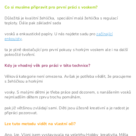
Co si musíme připravit pro první práci s voskem?
Důležitá je kvalitní žehlička, ­ speciální malá žehlička s regulací
teploty. Dále pak základní sada
vosků a enkaustické papíry. U nás najdete sadu pro
začínající
enkouisty
,
ta je plně dostačující pro první pokusy s horkým voskem ale i na další
pokročilé tvoření.
Kdy je vhodný věk pro práci v této technice?
Věková kategorie není omezena. Avšak je potřeba vědět, že pracujeme
s žehličkou a horkými
vosky. S malými dětmi je třeba práce pod dozorem, s nanášením vosků
nejmladším dětem zprvu trochu pomáhám,
pak již většinou zvládají sami. Děti jsou úžesně kreativní a je radost je
připráci pozorovat.
Lze tuto metodu vidět na vlastní oči?
Ano, lze. Vloni jsem vystavovala na veletrhu Hobby ­ kreativita. Měla