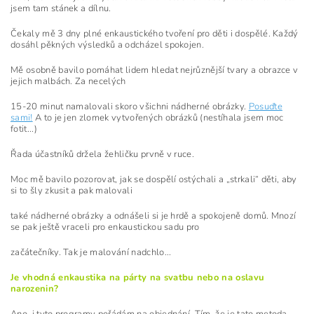
jsem tam stánek a dílnu.
Čekaly mě 3 dny plné enkaustického tvoření pro děti i dospělé. Každý
dosáhl pěkných výsledků a odcházel spokojen.
Mě osobně bavilo pomáhat lidem hledat nejrůznější tvary a obrazce v
jejich malbách. Za necelých
15-20 minut namalovali skoro všichni nádherné obrázky.
Posuďte
sami!
A to je jen zlomek vytvořených obrázků (nestíhala jsem moc
fotit...)
Řada účastníků držela žehličku prvně v ruce.
Moc mě bavilo pozorovat, jak se dospělí ostýchali a „strkali“ děti, aby
si to šly zkusit a pak malovali
také nádherné obrázky a odnášeli si je hrdě a spokojeně domů. Mnozí
se pak ještě vraceli pro enkaustickou sadu pro
začátečníky. Tak je malování nadchlo...
Je vhodná enkaustika na párty na svatbu nebo na oslavu
narozenin?
Ano, i tyto programy pořádám na objednání. Tím, že je tato metoda