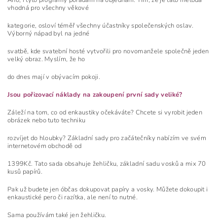
vhodná pro všechny věkové
kategorie, osloví téměř všechny účastníky společenských oslav.
Výborný nápad byl na jedné
svatbě, kde svatební hosté vytvořili pro novomanžele společně jeden
velký obraz. Myslím, že ho
do dnes mají v obývacím pokoji.
Jsou pořizovací náklady na zakoupení první sady veliké?
Záleží na tom, co od enkaustiky očekáváte? Chcete si vyrobit jeden
obrázek nebo tuto techniku
rozvíjet do hloubky? Základní sady pro začátečníky nabízím ve svém
internetovém obchodě od
1399Kč. Tato sada obsahuje žehličku, základní sadu vosků a mix 70
kusů papírů.
Pak už budete jen óbčas dokupovat papíry a vosky. Můžete dokoupit i
enkaustické pero či razítka, ale není to nutné.
Sama používám také jen žehličku.