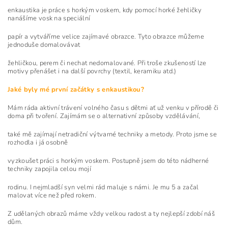
enkaustika je práce s horkým voskem, kdy pomocí horké žehličky
nanášíme vosk na speciální
papír a vytváříme velice zajímavé obrazce. Tyto obrazce můžeme
jednoduše domalovávat
žehličkou, perem či nechat nedomalované. Při troše zkušeností lze
motivy přenášet i na další povrchy (textil, keramiku atd.)
Jaké byly mé první začátky s enkaustikou?
Mám ráda aktivní trávení volného času s dětmi ať už venku v přírodě či
doma při tvoření. Zajímám se o alternativní způsoby vzdělávání,
také mě zajímají netradiční výtvarné techniky a metody. Proto jsme se
rozhodla i já osobně
vyzkoušet práci s horkým voskem. Postupně jsem do této nádherné
techniky zapojila celou mojí
rodinu. I nejmladší syn velmi rád maluje s námi. Je mu 5 a začal
malovat více než před rokem.
Z udělaných obrazů máme vždy velkou radost a ty nejlepší zdobí náš
dům.