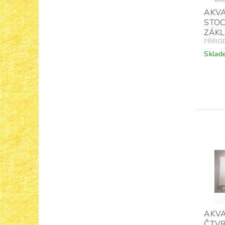
AKV
STO
ZÁKL
PŘÍRO
Sklad
AKV
ČTVR