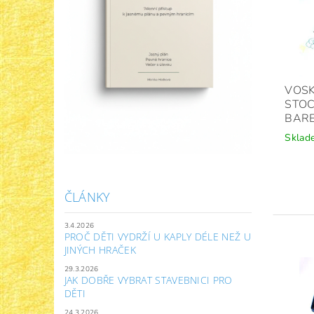
VOSK
STO
BAR
Sklad
ČLÁNKY
3.4.2026
PROČ DĚTI VYDRŽÍ U KAPLY DÉLE NEŽ U
JINÝCH HRAČEK
29.3.2026
JAK DOBŘE VYBRAT STAVEBNICI PRO
DĚTI
24.3.2026