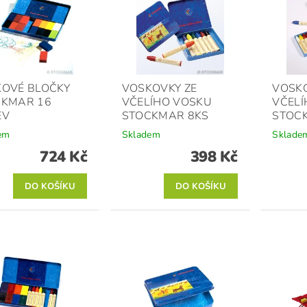
OVÉ BLOČKY
VOSKOVKY ZE
VOSKO
CKMAR 16
VČELÍHO VOSKU
VČELÍ
EV
STOCKMAR 8KS
STOCK
em
Skladem
Sklade
724 Kč
398 Kč