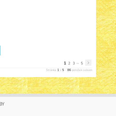
1
...
2
3
5
1
5
86
Stránka
z
-
položek celkem
BY