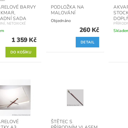
ARELOVÉ BARVY
PODLOŽKA NA
AKVA
CKMAR,
MALOVÁNÍ
STOC
ADNÍ SADA
DOPL
Objednáno
DNÍ, NETOXICKÉ
PŘÍRODN
260 Kč
em
Sklade
1 359 Kč
DETAIL
ARELOVÉ
ŠTĚTEC S
TKY A3
PŘÍRODNÍM VLASEM,