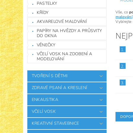
MODE
PASTELKY
Vše, co
p
KŘÍDY
malování
AKVARELOVÉ MALOVÁNÍ
Vybírejte
PAPÍRY NA HVĚZDY A PRŮSVITY
NEJ
DO OKNA
VĚNEČKY
1.
VČELÍ VOSK NA ZDOBENÍ A
MODELOVÁNÍ
2.
TVOŘENÍ S DĚTMI
3.
ZDRAVÉ PSANÍ A KRESLENÍ
ENKAUSTIKA
VČELÍ VOSK
DOPOR
KREATIVNÍ STAVEBNICE