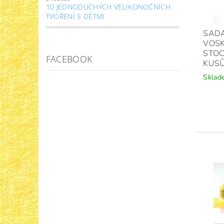
10 JEDNODUCHÝCH VELIKONOČNÍCH
TVOŘENÍ S DĚTMI
SAD
VOS
STO
FACEBOOK
KUS
Sklad