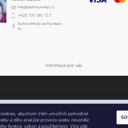
info
@
duhovymotyl.cz
+420 737 181 717
DuhovýMotýl na Faceboo
ku
Informace pro vás
cookies, abychom Vám umožnili pohodlné
SO
webu a díky analýze provozu webu neustále
jeho funkce, výkon a použitelnost.
Více zde
.