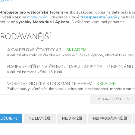
LOVÁNÍ
otřebujete pro waldorfské tvoření
ve škole, školce i doma najdete právě t
i
včelí vosk
na
modelování
i dekorace a také
transparentní papíry
na hvězd
 oblíbené
výrobky Mercurius i Apiscor
. S výběrem vám rádi poradíme.
PRODÁVANĚJŠÍ
AKVARELOVÉ ČTVRTKY A3
–
SKLADEM
Kvalitní akvarelové čtvrtky velikosti A3, česká výroba, vhodné také pro..
BAREVNÉ KŘÍDY NA ČERNOU TABULI APISCOR
–
OBJEDNÁNO
Kvalitní barevné křídy, 16 kusů
VOSKOVÉ BLOČKY STOCKMAR 16 BAREV
–
SKLADEM
Zářivé barvy, vůně včelího vosku, zdravotní nezávadnost, mnohostranné
ZOBRAZIT VÍCE
UČUJEME
NEJLEVNĚJŠÍ
NEJDRAŽŠÍ
NEJPRODÁVANĚJŠÍ