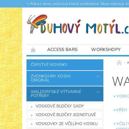
✨ Práce z domu může být klidná a přehledná. Objev nástroje, k
ACCESS BARS
WORKSHOPY
ČLÁNKY
ČERSTVÉ NOVINKY
WA
ZVONKOHRY KOSHI
ORIGINÁL
WALDORFSKÉ VÝTVARNÉ
POTŘEBY
VOSKO
VOSKOVÉ BLOČKY SADY
KŘÍDY
VOSKOVÉ BLOČKY JEDNOTLIVĚ
VOSKOVKY ZE VČELÍHO VOSKU
VČELÍ