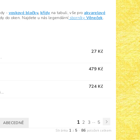
ady -
voskové bločky
,
křídy
na tabuli, vše pro
akvarelové
y do oken. Najdete u nás legendární
sborníky
Věneček
.
27 Kč
.
479 Kč
724 Kč
...
1
...
2
3
5
ABECEDNĚ
1
5
86
Stránka
z
-
položek celkem