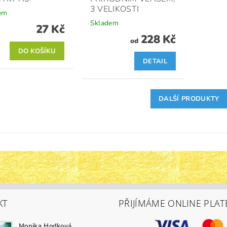
3 VELIKOSTI
em
Skladem
27 Kč
228 Kč
od
DETAIL
DALŠÍ PRODUKTY
KT
PŘIJÍMÁME ONLINE PLAT
Monika Hodková