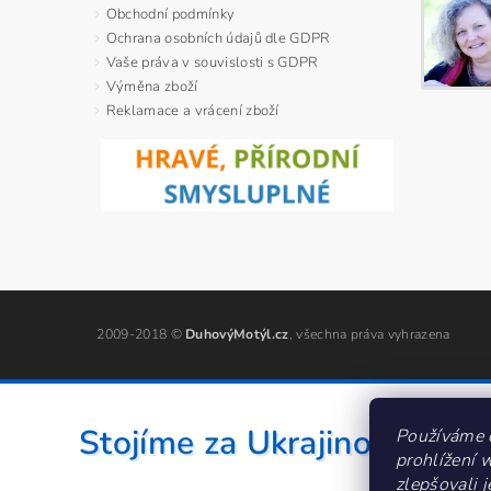
Obchodní podmínky
Ochrana osobních údajů dle GDPR
Vaše práva v souvislosti s GDPR
Výměna zboží
Reklamace a vrácení zboží
2009-2018 ©
DuhovýMotýl.cz
, všechna práva vyhrazena
Stojíme za Ukrajinou ❤️
Používáme 
prohlížení 
zlepšovali 