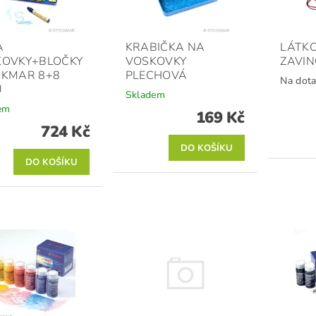
A
KRABIČKA NA
LÁTK
KOVKY+BLOČKY
VOSKOVKY
ZAVIN
CKMAR 8+8
PLECHOVÁ
Na dota
Ů
Skladem
em
169 Kč
724 Kč