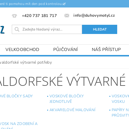
teré ti pomohou mít den pod kontrolou.🌿
info@duhovymotyl.cz
+420 737 181 717
VELKOOBCHOD
PŮJČOVÁNÍ
NÁŠ PŘÍSTUP
waldorfské výtvarné potřeby
LDORFSKÉ VÝTVARNÉ
VÉ BLOČKY SADY
VOSKOVÉ BLOČKY
VOSKOVK
JEDNOTLIVĚ
VOSKU
AKVARELOVÉ MALOVÁNÍ
PAPÍRY 
PRŮSVIT
 VOSK NA ZDOBENÍ A