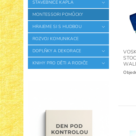
STAVEBNICE KAPLA
MONTESSORI POMŮCKY
HRAJEME SI S HUDBOU
ROZVOJ KOMUNIKACE
DOPLŇKY A DEKORACE
VOSK
STOC
KNIHY PRO DĚTI A RODIČE
WAL
Objed