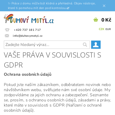
✨ Práce z domu může být klidná a přehledná. Objev nástroje,
které ti pomohou mít den pod kontrolou.🌿
0 Kč
CZK
EUR
+420 737 181 717
info@duhovymotyl.cz
VAŠE PRÁVA V SOUVISLOSTI S
GDPR
Ochrana osobních údajů
Pokud jste naším zákazníkem, odběratelem novinek nebo
návštěvníkem webu, svěřujete nám své osobní údaje. My
zodpovídáme za jejich ochranu a zabezpečení. Seznamte
se, prosím, s ochranou osobních údajů, zásadami a právy,
které máte v souvislosti s GDPR (Nařízení o ochraně
osobních údajů).