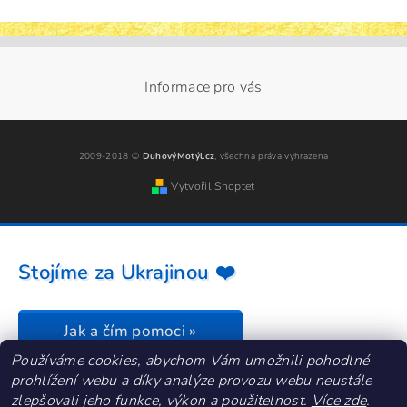
Informace pro vás
2009-2018 ©
DuhovýMotýl.cz
, všechna práva vyhrazena
Vytvořil Shoptet
Stojíme za Ukrajinou ❤️
Jak a čím pomoci »
Používáme cookies, abychom Vám umožnili pohodlné
prohlížení webu a díky analýze provozu webu neustále
zlepšovali jeho funkce, výkon a použitelnost.
Více zde
.