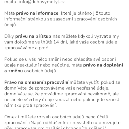
mailu: info@duhovymotyl.cz.
Máte
právo na informace
, které je plněno již touto
informační stránkou se zásadami zpracování osobních
údajů.
Díky
právu na přístup
nás můžete kdykoli vyzvat a my
vám doložíme ve lhůtě 14 dní, jaké vaše osobní údaje
zpracováváme a proč.
Pokud se u vás něco změní nebo shledáte své osobní
údaje neaktuální nebo neúplné, máte
právo na doplnění
a změnu
osobních údajů.
Právo na omezení zpracování
můžete využít, pokud se
domníváte, že zpracováváme vaše nepřesné údaje,
domníváte se, že provádíme zpracování nezákonně, ale
nechcete všechny údaje smazat nebo pokud jste vznesl
námitku proti zpracování.
Omezit můžete rozsah osobních údajů nebo účelů
zpracování. (Např. odhlášením z newsletteru omezujete
účel zpracování pro zasílání obchodních sdělení.)