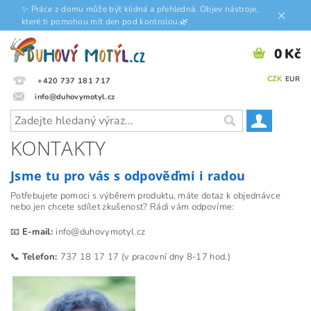
✨ Práce z domu může být klidná a přehledná. Objev nástroje,
které ti pomohou mít den pod kontrolou.🌿
0 Kč
CZK
EUR
+420 737 181 717
info@duhovymotyl.cz
KONTAKTY
Jsme tu pro vás s odpověďmi i radou
Potřebujete pomoci s výběrem produktu, máte dotaz k objednávce
nebo jen chcete sdílet zkušenost? Rádi vám odpovíme:
📧
E-mail:
info@duhovymotyl.cz
📞
Telefon:
737 18 17 17 (v pracovní dny 8-17 hod.)