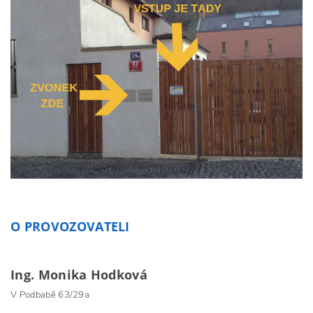
O PROVOZOVATELI
Ing. Monika Hodková
V Podbabě 63/29a