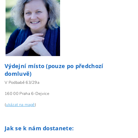
Výdejní místo (pouze po předchozí
domluvě)
V Podbabě 63/29a
160 00 Praha 6-Dejvice
(
ukázat na mapě
)
Jak se k nám dostanete: