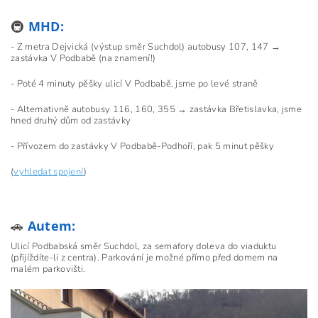
🚇
MHD:
- Z metra Dejvická (výstup směr Suchdol) autobusy 107, 147 →
zastávka V Podbabě (na znamení!)
- Poté 4 minuty pěšky ulicí V Podbabě, jsme po levé straně
- Alternativně autobusy 116, 160, 355 → zastávka Břetislavka, jsme
hned druhý dům od zastávky
- Přívozem do zastávky V Podbabě-Podhoří, pak 5 minut pěšky
(
vyhledat spojení
)
🚗
Autem:
Ulicí Podbabská směr Suchdol, za semafory doleva do viaduktu
(přijíždíte-li z centra). Parkování je možné přímo před domem na
malém parkovišti.