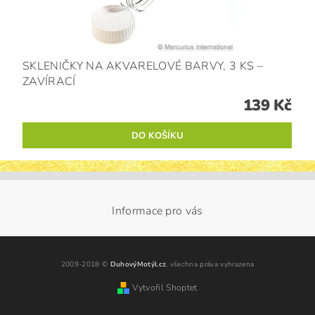
SKLENIČKY NA AKVARELOVÉ BARVY, 3 KS –
ZAVÍRACÍ
139 Kč
Informace pro vás
2009-2018 ©
DuhovýMotýl.cz
, všechna práva vyhrazena
Vytvořil Shoptet