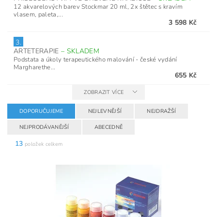
12 akvarelových barev Stockmar 20 ml, 2x štětec s kravím
vlasem, paleta,...
3 598 Kč
3.
ARTETERAPIE
–
SKLADEM
Podstata a úkoly terapeutického malování - české vydání
Margharethe...
655 Kč
ZOBRAZIT VÍCE
DOPORUČUJEME
NEJLEVNĚJŠÍ
NEJDRAŽŠÍ
NEJPRODÁVANĚJŠÍ
ABECEDNĚ
13
položek celkem