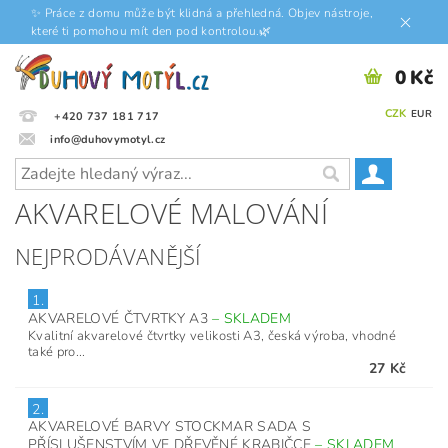
✨ Práce z domu může být klidná a přehledná. Objev nástroje,
které ti pomohou mít den pod kontrolou.🌿
0 Kč
CZK
EUR
+420 737 181 717
info@duhovymotyl.cz
AKVARELOVÉ MALOVÁNÍ
NEJPRODÁVANĚJŠÍ
1.
AKVARELOVÉ ČTVRTKY A3
–
SKLADEM
Kvalitní akvarelové čtvrtky velikosti A3, česká výroba, vhodné
také pro...
27 Kč
2.
AKVARELOVÉ BARVY STOCKMAR SADA S
PŘÍSLUŠENSTVÍM VE DŘEVĚNÉ KRABIČCE
–
SKLADEM