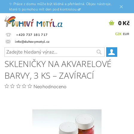
✨ Práce z domu může být klidná a přehledná. Objev nástroje,
které ti pomohou mít den pod kontrolou.🌿
0 Kč
CZK
EUR
+420 737 181 717
info@duhovymotyl.cz
SKLENIČKY NA AKVARELOVÉ
BARVY, 3 KS – ZAVÍRACÍ
Neohodnoceno