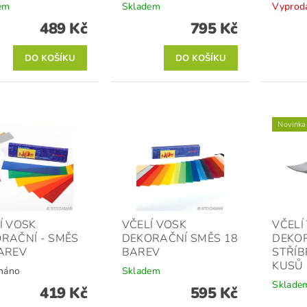
em
Skladem
Vyprod
489 Kč
795 Kč
Novinka
Í VOSK
VČELÍ VOSK
VČELÍ
RAČNÍ - SMĚS
DEKORAČNÍ SMĚS 18
DEKO
AREV
BAREV
STŘÍB
KUSŮ
náno
Skladem
Sklade
419 Kč
595 Kč