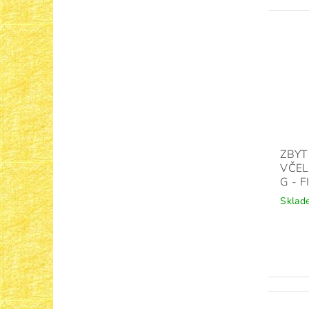
ZBYT
VČEL
G - 
Sklad