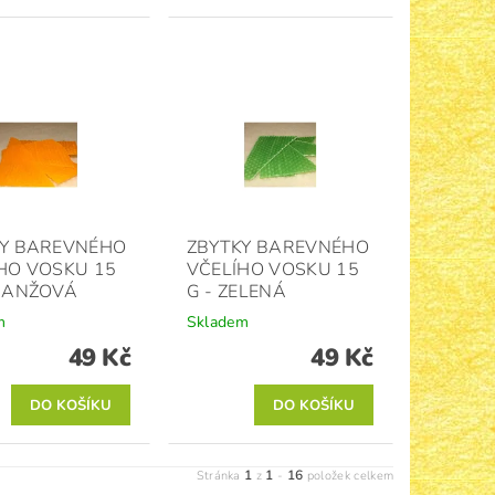
KY BAREVNÉHO
ZBYTKY BAREVNÉHO
HO VOSKU 15
VČELÍHO VOSKU 15
RANŽOVÁ
G - ZELENÁ
m
Skladem
49 Kč
49 Kč
1
1
16
Stránka
z
-
položek celkem