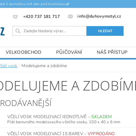
teré ti pomohou mít den pod kontrolou.🌿
info@duhovymotyl.cz
+420 737 181 717
VELKOOBCHOD
PŮJČOVÁNÍ
NÁŠ PŘÍSTUP
čelí vosk
Modelujeme a zdobíme
DELUJEME A ZDOBÍM
PRODÁVANĚJŠÍ
VČELÍ VOSK MODELOVACÍ JEDNOTLIVĚ
–
SKLADEM
Plát barevného modelovacího včelího vosku, 100 x 40 x 6 mm
VČELÍ VOSK MODELOVACÍ 15 BAREV
–
VYPRODÁNO