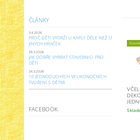
ČLÁNKY
3.4.2026
PROČ DĚTI VYDRŽÍ U KAPLY DÉLE NEŽ U
JINÝCH HRAČEK
Novin
29.3.2026
JAK DOBŘE VYBRAT STAVEBNICI PRO
DĚTI
24.3.2026
10 JEDNODUCHÝCH VELIKONOČNÍCH
TVOŘENÍ S DĚTMI
VČEL
DEK
JEDN
FACEBOOK
Sklad