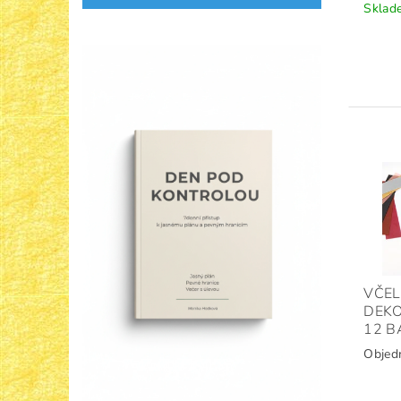
Sklad
VČEL
DEKO
12 B
Objed