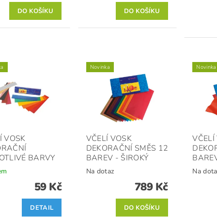
ka
Novinka
Novinka
Í VOSK
VČELÍ VOSK
VČELÍ
ORAČNÍ
DEKORAČNÍ SMĚS 12
DEKOR
OTLIVÉ BARVY
BAREV - ŠIROKÝ
BAREV
em
Na dotaz
Na dota
59 Kč
789 Kč
DETAIL