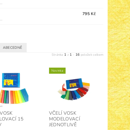
..
795 Kč
..
ABECEDNĚ
1
1
16
Stránka
z
-
položek celkem
Novinka
 VOSK
VČELÍ VOSK
LOVACÍ 15
MODELOVACÍ
V
JEDNOTLIVĚ