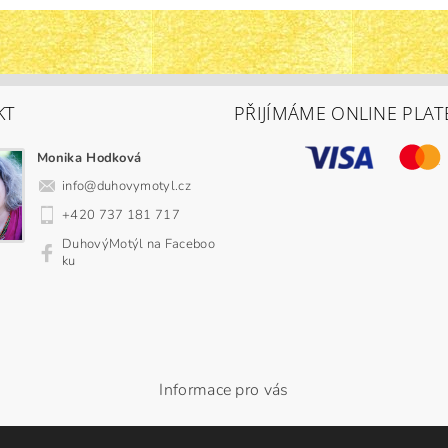
KT
PŘIJÍMÁME ONLINE PLAT
Monika Hodková
info
@
duhovymotyl.cz
+420 737 181 717
DuhovýMotýl na Faceboo
ku
Informace pro vás