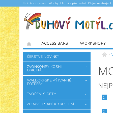
✨ Práce z domu může být klidná a přehledná. Objev nástroje, k
ACCESS BARS
WORKSHOPY
ČLÁNKY
V
ČERSTVÉ NOVINKY
MO
ZVONKOHRY KOSHI
ORIGINÁL
WALDORFSKÉ VÝTVARNÉ
NEJ
POTŘEBY
TVOŘENÍ S DĚTMI
1.
ZDRAVÉ PSANÍ A KRESLENÍ
2.