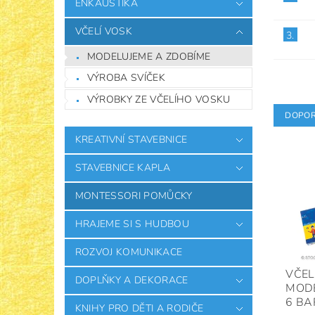
ENKAUSTIKA
VČELÍ VOSK
3.
MODELUJEME A ZDOBÍME
VÝROBA SVÍČEK
VÝROBKY ZE VČELÍHO VOSKU
DOPOR
KREATIVNÍ STAVEBNICE
STAVEBNICE KAPLA
MONTESSORI POMŮCKY
HRAJEME SI S HUDBOU
ROZVOJ KOMUNIKACE
VČEL
DOPLŇKY A DEKORACE
MODE
6 BA
KNIHY PRO DĚTI A RODIČE