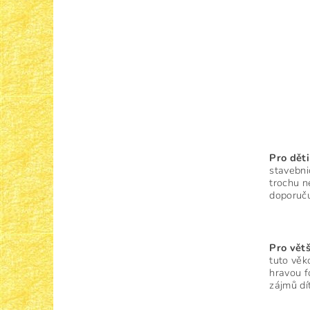
Pro dět
stavebn
trochu n
doporuču
Pro větš
tuto věk
hravou f
zájmů dí