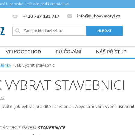
teré ti pomohou mít den pod kontrolou.🌿
info@duhovymotyl.cz
+420 737 181 717
VELKOOBCHOD
PŮJČOVÁNÍ
NÁŠ PŘÍSTUP
Články
Jak vybrat stavebnici
K VYBRAT STAVEBNICI
22
 ptáte, jak vybrat pro dítě stavebnici. Abychom vám výběr usnadnili
OŘIZOVAT DĚTEM
STAVEBNICE