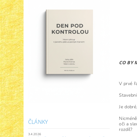
CO BY 
V prvé ř
Stavebni
Je dobré
Nicméně 
ČLÁNKY
oči a sl
rozdíl?
3.4.2026