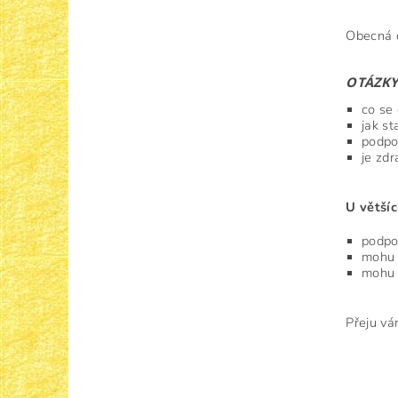
Obecná d
OTÁZKY
co se 
jak st
podpor
je zd
U většíc
podpor
mohu s
mohu s
Přeju vá