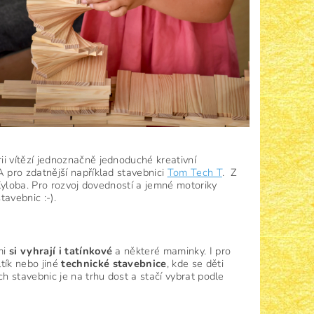
rii vítězí jednoznačně jednoduché kreativní
A pro zdatnější například stavebnici
Tom Tech T
. Z
Xyloba. Pro rozvoj dovedností a jemné motoriky
tavebnic :-).
mi
si
vyhrají
i
tatínkové
a některé maminky. I pro
ltík nebo jiné
technické
stavebnice
, kde se děti
 stavebnic je na trhu dost a stačí vybrat podle