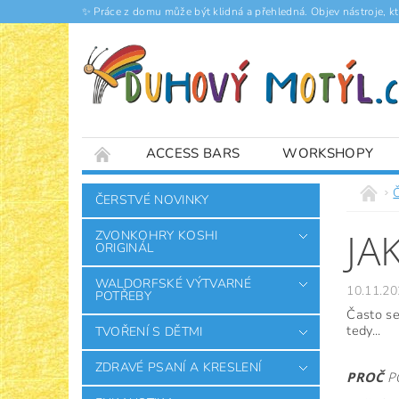
✨ Práce z domu může být klidná a přehledná. Objev nástroje, k
ACCESS BARS
WORKSHOPY
ČLÁNKY
ČERSTVÉ NOVINKY
JA
ZVONKOHRY KOSHI
ORIGINÁL
WALDORFSKÉ VÝTVARNÉ
10.11.20
POTŘEBY
Často se
tedy...
TVOŘENÍ S DĚTMI
ZDRAVÉ PSANÍ A KRESLENÍ
PROČ
P