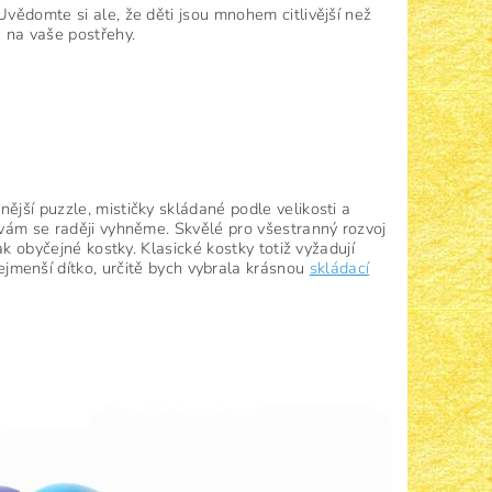
Uvědomte si ale, že děti jsou mnohem citlivější než
á na vaše postřehy.
ější puzzle, mističky skládané podle velikosti a
rvám se raději vyhněme. Skvělé pro všestranný rozvoj
ak obyčejné kostky. Klasické kostky totiž vyžadují
jmenší dítko, určitě bych vybrala krásnou
skládací