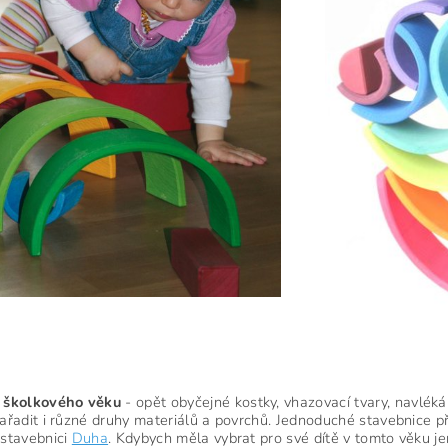
i školkového věku
- opět obyčejné kostky, vhazovací tvary, navlékán
zařadit i různé druhy materiálů a povrchů. Jednoduché stavebnice př
 stavebnici
Duha
. Kdybych měla vybrat pro své dítě v tomto věku je