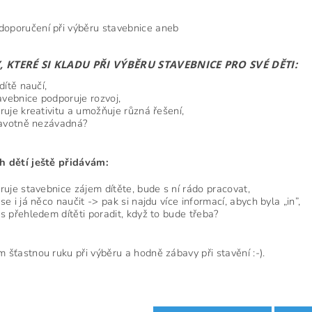
oporučení při výběru stavebnice aneb
, KTERÉ SI KLADU PŘI VÝBĚRU STAVEBNICE PRO SVÉ DĚTI:
dítě naučí,
avebnice podporuje rozvoj,
uje kreativitu a umožňuje různá řešení,
ravotně nezávadná?
h dětí ještě přidávám:
uje stavebnice zájem dítěte, bude s ní rádo pracovat,
e i já něco naučit -> pak si najdu více informací, abych byla „in”,
 přehledem dítěti poradit, když to bude třeba?
m šťastnou ruku při výběru a hodně zábavy při stavění :-).