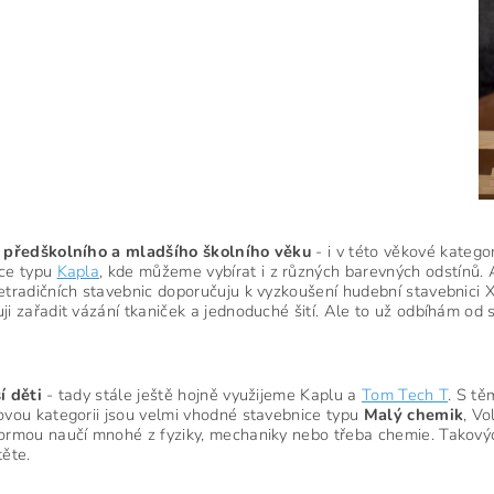
i předškolního a mladšího školního věku
- i v této věkové katego
ice typu
Kapla
, kde můžeme vybírat i z různých barevných odstínů. 
etradičních stavebnic doporučuju k vyzkoušení hudební stavebnici 
ji zařadit vázání tkaniček a jednoduché šití. Ale to už odbíhám od s
í děti
- tady stále ještě hojně využijeme Kaplu a
Tom Tech T
. S tě
ovou kategorii jsou velmi vhodné stavebnice typu
Malý
chemik
, Vo
ormou naučí mnohé z fyziky, mechaniky nebo třeba chemie. Takových
těte.