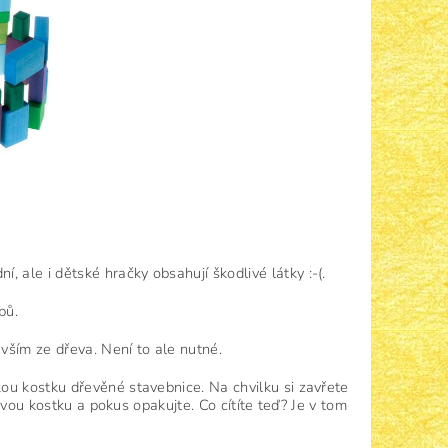
í, ale i dětské hračky obsahují škodlivé látky :-(.
bů.
evším ze dřeva. Není to ale nutné.
ou kostku dřevěné stavebnice. Na chvilku si zavřete
ovou kostku a pokus opakujte. Co cítíte teď? Je v tom