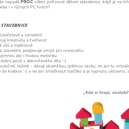
ás napadá
PROČ
vůbec pořizovat dětem stavebnice, když je na t
řeba i v různých PC hrách?
STAVEBNICE
íceúčelové a variabilní
ují kreativitu a tvořivost
jí vůli a trpělivost
na stavebnic podporuje smysl pro rovnováhu
í jemnou ale i hrubou motoriku
 dobrý pocit z dokončeného díla :-)
kutečné, reálné - dávají okamžitou zpětnou vazbu, ne jen tu virtuáln
 do krabice :-) a ne jen zmáčknout tlačítko a je vypnuto, uklizeno…
.
„Kdo si hraje, nezlobí!