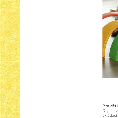
Pro
dět
Dají se 
skládací