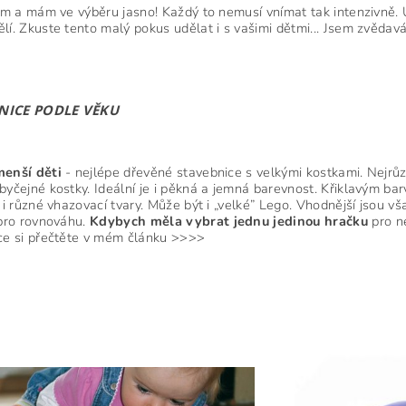
tím a mám ve výběru jasno! Každý to nemusí vnímat tak intenzivně. 
lí. Zkuste tento malý pokus udělat i s vašimi dětmi... Jsem zvědav
NICE PODLE VĚKU
menší děti
- nejlépe dřevěné stavebnice s velkými kostkami. Nejrůzn
byčejné kostky. Ideální je i pěkná a jemná barevnost. Křiklavým ba
u i různé vhazovací tvary. Může být i „velké” Lego. Vhodnější jsou vš
 pro rovnováhu.
Kdybych
měla
vybrat
jednu
jedinou
hračku
pro ne
íce si přečtěte v mém článku >>>>