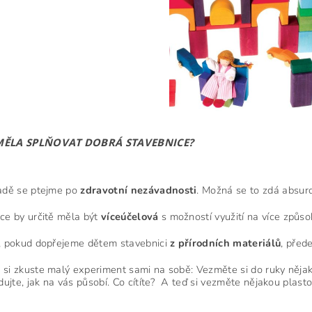
MĚLA SPLŇOVAT DOBRÁ STAVEBNICE?
adě se ptejme po
zdravotní
nezávadnosti
. Možná se to zdá absurdn
ce by určitě měla být
víceúčelová
s možností využití na více způso
, pokud dopřejeme dětem stavebnici
z
přírodních
materiálů
, před
si zkuste malý experiment sami na sobě: Vezměte si do ruky nějak
edujte, jak na vás působí. Co cítíte? A teď si vezměte nějakou plast