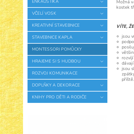
ENKAUSTIKA
Možná v
kostek t
VČELÍ VOSK
KREATIVNÍ STAVEBNICE
VÍTE
,
ŽE
jsou v
STAVEBNICE KAPLA
podpor
posilu
MONTESSORI POMŮCKY
větši
rozvíj
HRAJEME SI S HUDBOU
dávají
jsou s
ROZVOJ KOMUNIKACE
zpátky
příště
DOPLŇKY A DEKORACE
KNIHY PRO DĚTI A RODIČE