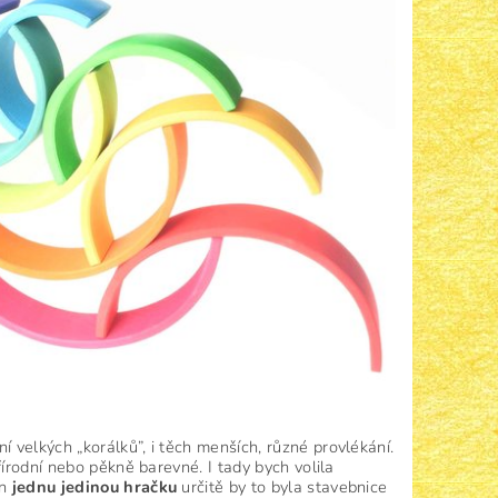
í velkých „korálků”, i těch menších, různé provlékání.
írodní nebo pěkně barevné. I tady bych volila
n
jednu jedinou hračku
určitě by to byla stavebnice