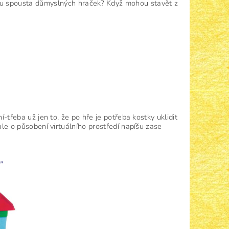
rhu spousta důmyslných hraček? Když mohou stavět z
í-třeba už jen to, že po hře je potřeba kostky uklidit
ale o působení virtuálního prostředí napíšu zase
”