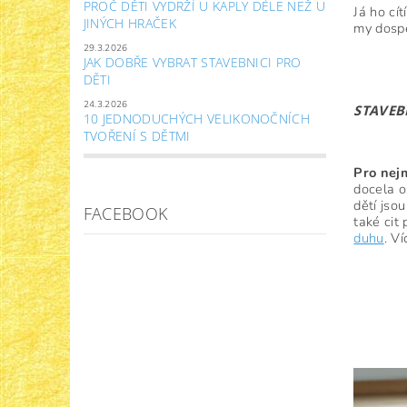
PROČ DĚTI VYDRŽÍ U KAPLY DÉLE NEŽ U
Já ho cí
JINÝCH HRAČEK
my dospě
29.3.2026
JAK DOBŘE VYBRAT STAVEBNICI PRO
DĚTI
24.3.2026
STAVEB
10 JEDNODUCHÝCH VELIKONOČNÍCH
TVOŘENÍ S DĚTMI
Pro nej
docela o
dětí jso
FACEBOOK
také cit
duhu
. V