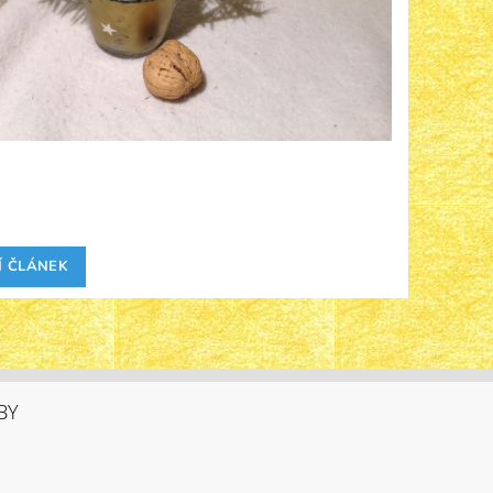
Í ČLÁNEK
BY