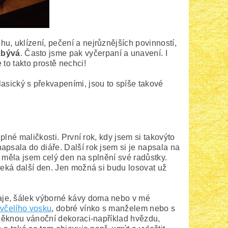
u, uklízení, pečení a nejrůznějších povinností,
zbývá
. Často jsme pak vyčerpaní a unavení. I
to takto prostě nechci!
lasický s překvapeními, jsou to spíše takové
úplné maličkosti. První rok, kdy jsem si takovýto
apsala do diáře. Další rok jsem si je napsala na
 a měla jsem celý den na splnění své radůstky.
čeká další den. Jen možná si budu losovat už
aje, šálek výborné kávy doma nebo v mé
 včelího vosku
, dobré vínko s manželem nebo s
u pěknou vánoční dekoraci-například hvězdu,