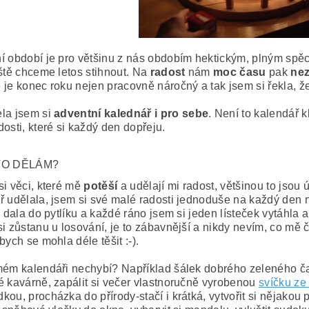
í období je pro většinu z nás obdobím hektickým, plným spěch
eště chceme letos stihnout. Na
radost
nám
moc
času
pak
ne
 je konec roku nejen pracovně náročný a tak jsem si řekla, že 
la jsem si
adventní
kalednář
i
pro
sebe
. Není to kalendář k
osti, které si každý den dopřeju.
TO DĚLÁM?
si věci, které mě
potěší
a udělají mi radost, většinou to jsou 
ř udělala, jsem si své malé radosti jednoduše na každý den n
, dala do pytlíku a každé ráno jsem si jeden lísteček vytáhla
si zůstanu u losování, je to zábavnější a nikdy nevím, co mě 
bych se mohla déle těšit :-).
mém kalendáři nechybí? Například šálek dobrého zeleného č
é kavárně, zapálit si večer vlastnoručně vyrobenou
svíčku ze
kou, procházka do přírody-stačí i krátká, vytvořit si nějako