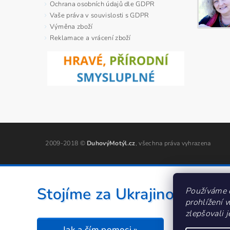
Ochrana osobních údajů dle GDPR
Vaše práva v souvislosti s GDPR
Výměna zboží
Reklamace a vrácení zboží
2009-2018 ©
DuhovýMotýl.cz
, všechna práva vyhrazena
Stojíme za Ukrajinou ❤️
Používáme 
prohlížení 
zlepšovali 
Jak a čím pomoci »