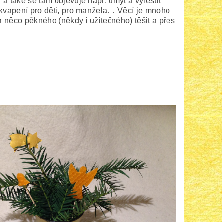
 a také se tam objevuje např. umýt a vyleštit
překvapení pro děti, pro manžela… Věcí je mnoho
na něco pěkného (někdy i užitečného) těšit a přes