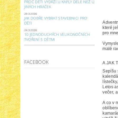
PROČ DĚTI VYDRŽÍ U KAPLY DÉLE NEŽ U
JINÝCH HRAČEK
29.3.2026
JAK DOBŘE VYBRAT STAVEBNICI PRO
Adventn
DĚTI
které j
24.3.2026
pro mne
10 JEDNODUCHÝCH VELIKONOČNÍCH
TVOŘENÍ S DĚTMI
Vymysle
malé rad
FACEBOOK
A JAK 
Sepíšu 
kalendá
lístečky
Letos a
večer, a
A co v 
oblíben
kamarád