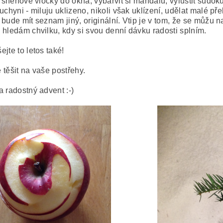
i sněhové vločky do okna, vybarvit si mandalu, vyluštit sudoku
kuchyni - miluju uklizeno, nikoli však uklízení, udělat malé 
 bude mít seznam jiný, originální. Vtip je v tom, že se můžu 
 hledám chvilku, kdy si svou denní dávku radosti splním.
jte to letos také!
 těšit na vaše postřehy.
a radostný advent :-)