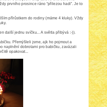
ždy prvního prosince ráno “přilezou hadi”. Je to
ším přírůstkem do rodiny (máme 4 kluky). Vždy
uky.
 další jednu svíčku... A světla přibývá :-)).
abičku. Přemýšleli jsme, ajk ho pojmout a
po naplnění dobrotami pro babičku, zavázali
rčitě opakovat...