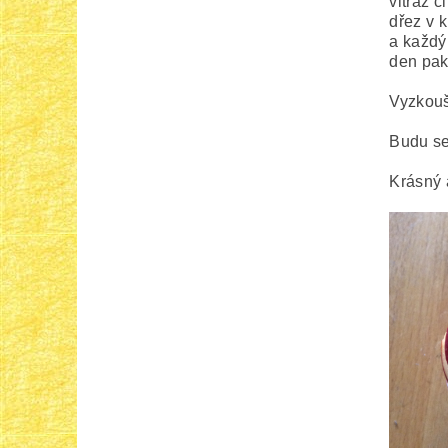
vitráž č
dřez v 
a každý
den pak
Vyzkouše
Budu se
Krásný 