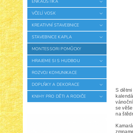
ENKAUSTIKA
VČELÍ VOSK
KREATIVNÍ STAVEBNICE
STAVEBNICE KAPLA
MONTESSORI POMŮCKY
HRAJEME SI S HUDBOU
ROZVOJ KOMUNIKACE
DOPLŇKY A DEKORACE
S dětmi 
kalendá
KNIHY PRO DĚTI A RODIČE
vánoční
se věše
na štěd
Kamarád
zmnamen