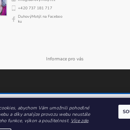
+420 737 181 717
DuhovýMotýl na Faceboo
ku
Informace pro vás
cookies, abychom Vám umožnili pohodlné
SO
webu a díky analýze provozu webu neustále
jeho funkce, výkon a použitelnost.
Více zde
.