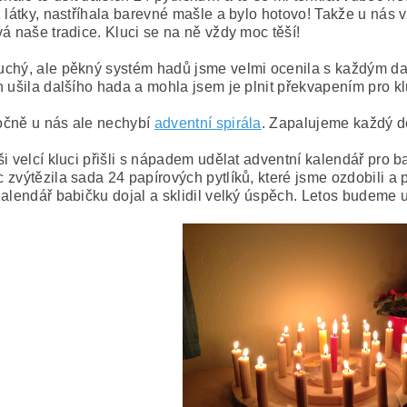
 látky, nastříhala barevné mašle a bylo hotovo! Takže u nás v
vá naše tradice. Kluci se na ně vždy moc těší!
chý, ale pěkný systém hadů jsme velmi ocenila s každým dal
n ušila dalšího hada a mohla jsem je plnit překvapením pro kl
čně u nás ale nechybí
adventní spirála
. Zapalujeme každý den
ši velcí kluci přišli s nápadem udělat adventní kalendář pro b
 zvýtězila sada 24 papírových pytlíků, které jsme ozdobili a 
Kalendář babičku dojal a sklidil velký úspěch. Letos budeme u