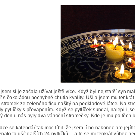
jsem si je začala užívat ještě více. Když byl nejstarší syn m
ř s čokoládou pochybné chutia kvality. Ušila jsem mu tenkrát
 stromek ze zeleného ficu našitý na podkladové látce. Na st
ly pytlíčky s převapením. Když se pytlíček sundal, nalepili js
rý den u nás byly dva vánoční stromečky. Kde je mu po těch l
ce se kalendář tak moc líbil, že jsem jí ho nakonec pro jejíh
alo to ušít dalších 24 pytlíčků… a to se mi tenkrát vůbec ne