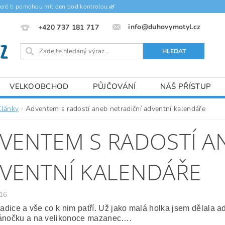
teré ti pomohou mít den pod kontrolou.🌿
info@duhovymotyl.cz
+420 737 181 717
VELKOOBCHOD
PŮJČOVÁNÍ
NÁŠ PŘÍSTUP
Články
Adventem s radostí aneb netradiční adventní kalendáře
VENTEM S RADOSTÍ A
VENTNÍ KALENDÁŘE
16
tradice a vše co k nim patří. Už jako malá holka jsem dělala
ánočku a na velikonoce mazanec….