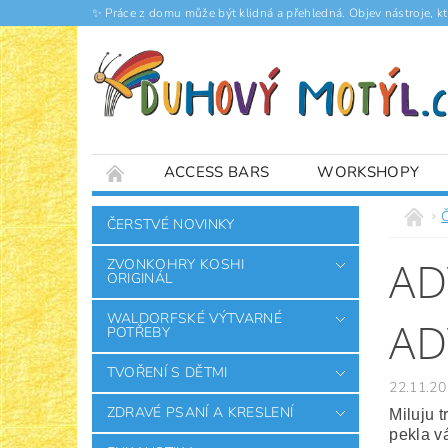
✨ Práce z domu může být klidná a přehledná. Objev nástroje, k
ACCESS BARS
WORKSHOPY
ČLÁNKY
ČERSTVÉ NOVINKY
AD
ZVONKOHRY KOSHI
ORIGINÁL
WALDORFSKÉ VÝTVARNÉ
AD
POTŘEBY
TVOŘENÍ S DĚTMI
22.11.20
ZDRAVÉ PSANÍ A KRESLENÍ
Miluju 
pekla v