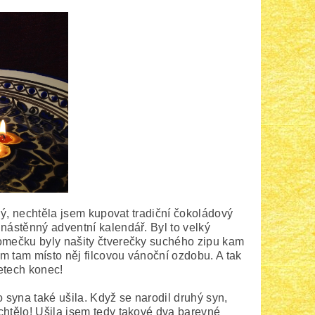
alý, nechtěla jsem kupovat tradiční čokoládový
 nástěnný adventní kalendář. Byl to velký
romečku byly našity čtverečky suchého zipu kam
em tam místo něj filcovou vánoční ozdobu. A tak
etech konec!
o syna také ušila. Když se narodil druhý syn,
chtělo! Ušila jsem tedy takové dva barevné