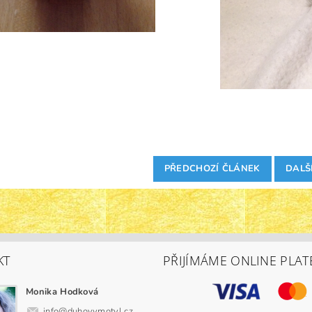
PŘEDCHOZÍ ČLÁNEK
DALŠ
KT
PŘIJÍMÁME ONLINE PLAT
Monika Hodková
info
@
duhovymotyl.cz