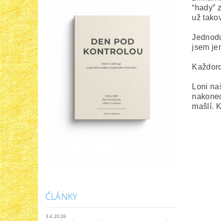
“hady” z
už tako
Jednodu
jsem je
Každoro
Loni na
nakonec
mašlí. 
ČLÁNKY
3.4.2026