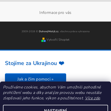
Informace pro vás
2009-2018 ©
DuhovýMotýl.cz
, všechna práva vyhrazena
Vytvořil Shoptet
Stojíme za Ukrajinou ❤️
Jak a čím pomoci »
Používáme cookies, abychom Vám umožnili pohodlné
prohlížení webu a díky analýze provozu webu neustále
zlepšovali jeho funkce, výkon a použitelnost.
Více zde
.
NASTAVENÍ