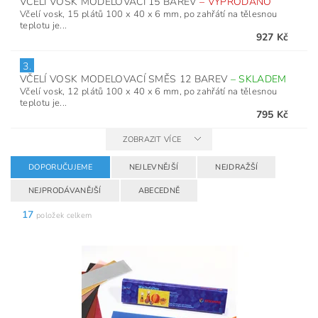
VČELÍ VOSK MODELOVACÍ 15 BAREV
–
VYPRODÁNO
Včelí vosk, 15 plátů 100 x 40 x 6 mm, po zahřátí na tělesnou
teplotu je...
927 Kč
3.
VČELÍ VOSK MODELOVACÍ SMĚS 12 BAREV
–
SKLADEM
Včelí vosk, 12 plátů 100 x 40 x 6 mm, po zahřátí na tělesnou
teplotu je...
795 Kč
ZOBRAZIT VÍCE
DOPORUČUJEME
NEJLEVNĚJŠÍ
NEJDRAŽŠÍ
NEJPRODÁVANĚJŠÍ
ABECEDNĚ
17
položek celkem