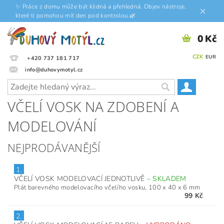
✨ Práce z domu může být klidná a přehledná. Objev nástroje,
které ti pomohou mít den pod kontrolou.🌿
0 Kč
CZK
EUR
+420 737 181 717
info@duhovymotyl.cz
VČELÍ VOSK NA ZDOBENÍ A
MODELOVÁNÍ
NEJPRODÁVANĚJŠÍ
1.
VČELÍ VOSK MODELOVACÍ JEDNOTLIVĚ
–
SKLADEM
Plát barevného modelovacího včelího vosku, 100 x 40 x 6 mm
99 Kč
2.