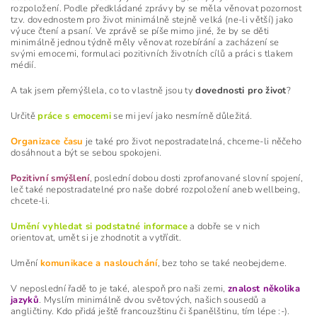
rozpoložení. Podle předkládané zprávy by se měla věnovat pozornost
tzv. dovednostem pro život minimálně stejně velká (ne-li větší) jako
výuce čtení a psaní. Ve zprávě se píše mimo jiné, že by se děti
minimálně jednou týdně měly věnovat rozebírání a zacházení se
svými emocemi, formulaci pozitivních životních cílů a práci s tlakem
médií.
A tak jsem přemýšlela, co to vlastně jsou ty
dovednosti pro život
?
Určitě
práce s emocemi
se mi jeví jako nesmírně důležitá.
Organizace času
je také pro život nepostradatelná, chceme-li něčeho
dosáhnout a být se sebou spokojeni.
Pozitivní smýšlení
, poslední dobou dosti zprofanované slovní spojení,
leč také nepostradatelné pro naše dobré rozpoložení aneb wellbeing,
chcete-li.
Umění vyhledat si podstatné informace
a dobře se v nich
orientovat, umět si je zhodnotit a vytřídit.
Umění
komunikace a naslouchání
, bez toho se také neobejdeme.
V neposlední řadě to je také, alespoň pro naši zemi,
znalost několika
jazyků
. Myslím minimálně dvou světových, našich sousedů a
angličtiny. Kdo přidá ještě francouzštinu či španělštinu, tím lépe :-).