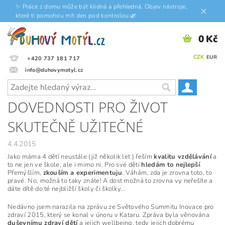
✨ Práce z domu může být klidná a přehledná. Objev nástroje,
které ti pomohou mít den pod kontrolou.🌿
0 Kč
CZK
EUR
+420 737 181 717
info@duhovymotyl.cz
DOVEDNOSTI PRO ŽIVOT
SKUTEČNĚ UŽITEČNÉ
4.4.2015
Jako máma 4 dětí neustále (již několik let ) řeším
kvalitu vzdělávání
a
to ne jen ve škole, ale i mimo ni. Pro své děti
hledám to nejlepší
.
Přemýšlím,
zkouším a experimentuju
. Váhám, zda je zrovna toto, to
pravé. No, možná to taky znáte! A dost možná to zrovna vy neřešíte a
dáte dítě do té nejbližší školy či školky...
Nedávno jsem narazila na zprávu ze Světového Summitu Inovace pro
zdraví 2015, který se konal v únoru v Kataru. Zpráva byla věnována
duševnímu zdraví dětí
a jejich wellbeing, tedy jejich dobrému