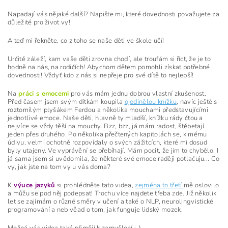
Napadají vás nějaké další? Napište mi, které dovednosti považujete za
důležité pro život vy!
A teď mi řekněte, co z toho se naše děti ve škole učí!
Určitě záleží, kam vaše děti zrovna chodí, ale troufám si říct, že je to
hodně na nás, na rodičích! Abychom dětem pomohli získat potřebné
dovednosti! Vždyť kdo z nás si nepřeje pro své dítě to nejlepší!
Na
práci s emocemi
pro vás mám jednu dobrou vlastní zkušenost.
Před časem jsem svým dítkám koupila
ojedinělou knížku
, navíc ještě s
roztomilým plyšákem Ferdou a několika mouchami představujícími
jednotlivé emoce. Naše děti, hlavně ty mladší, knížku rády čtou a
nejvíce se vždy těší na mouchy. Bzz, bzz, já mám radost, štěbetají
jeden přes druhého. Po několika přečtených kapitolách se, k mému
údivu, velmi ochotně rozpovídaly o svých zážitcích, které mi dosud
byly utajeny. Ve vyprávění se přebíhají. Mám pocit, že jim to chybělo. I
já sama jsem si uvědomila, že některé své emoce raději potlačuju... Co
vy, jak jste na tom vy u vás doma?
K
výuce jazyků
si prohlédněte tato videa,
zejména to třetí
mě oslovilo
a můžu se pod něj podepsat! Trochu více najdete třeba zde. Již několik
let se zajímám o různé směry v učení a také o NLP, neurolingvistické
programování a neb věad o tom, jak funguje lidský mozek.
Možná vás videa také přimějí k zamyšlení :-).