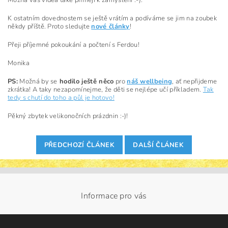
K ostatním dovednostem se ještě vrátím a podíváme se jim na zoubek
někdy příště. Proto sledujte
nové články
!
Přeji příjemné pokoukání a počtení s Ferdou!
Monika
PS:
Možná by se
hodilo ještě něco
pro
náš wellbeing
, ať nepřijdeme
zkrátka! A taky nezapomínejme, že děti se nejlépe učí příkladem.
Tak
tedy s chutí do toho a půl je hotovo!
Pěkný zbytek velikonočních prázdnin :-)!
PŘEDCHOZÍ ČLÁNEK
DALŠÍ ČLÁNEK
Informace pro vás