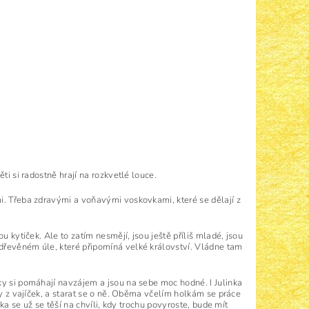
ti si radostně hrají na rozkvetlé louce.
i. Třeba zdravými a voňavými voskovkami, které se dělají z
u kytiček. Ale to zatím nesmějí, jsou ještě příliš mladé, jsou
dřevěném úle, které připomíná velké království. Vládne tam
ky si pomáhají navzájem a jsou na sebe moc hodné. I Julinka
ly z vajíček, a starat se o ně. Oběma včelím holkám se práce
nka se už se těší na chvíli, kdy trochu povyroste, bude mít