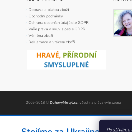
Doprava a platba zboží
Obchodní podmínky
Ochrana osobních údajů dle GDPR
Vaše práva v souvislosti s GDPR
Výměna zboží
Reklamace a vrácení zboží
2009-2018 ©
DuhovýMotýl.cz
, všechna práva vyhrazena
Stojíme za Ukrajinou ❤️
Používáme 