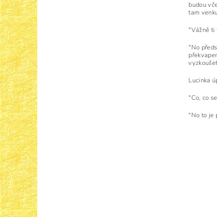
budou vče
tam venk
"Vážně ti
"No předs
překvapen
vyzkoušet
Lucinka úp
"Co, co s
"No to je 