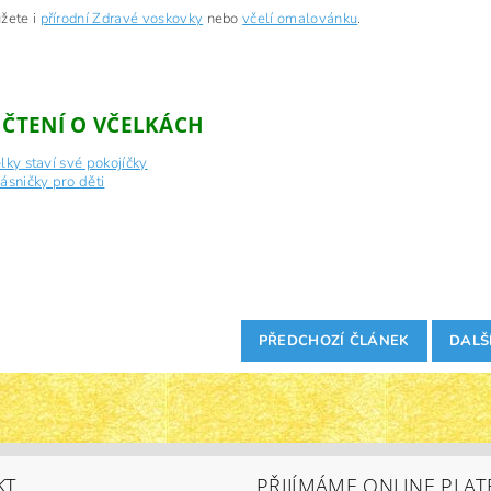
žete i
přírodní Zdravé voskovky
nebo
včelí omalovánku
.
 ČTENÍ O VČELKÁCH
lky staví své pokojíčky
básničky pro děti
PŘEDCHOZÍ ČLÁNEK
DALŠ
KT
PŘIJÍMÁME ONLINE PLAT