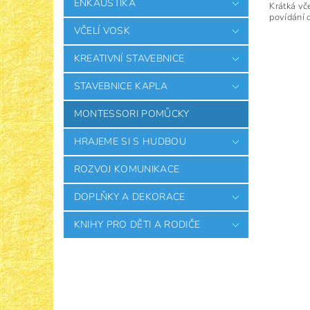
ENKAUSTIKA
Krátká vče
povídání o
VČELÍ VOSK
KREATIVNÍ STAVEBNICE
STAVEBNICE KAPLA
MONTESSORI POMŮCKY
HRAJEME SI S HUDBOU
ROZVOJ KOMUNIKACE
DOPLŇKY A DEKORACE
KNIHY PRO DĚTI A RODIČE