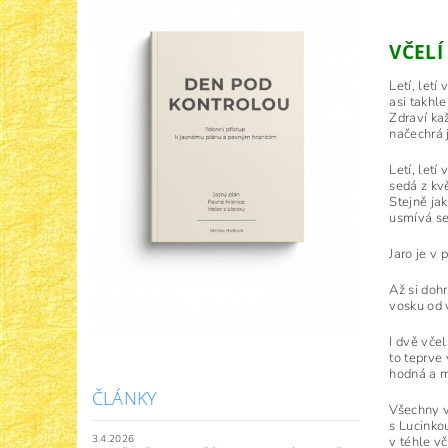
VČELÍ
Letí, letí 
asi takhle
Zdraví ka
načechrá 
Letí, letí
sedá z kv
Stejně jak
usmívá se
Jaro je v 
Až si doh
vosku od 
I dvě včel
to teprve
hodná a mo
ČLÁNKY
Všechny v
s Lucinko
3.4.2026
v téhle vč