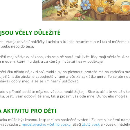
JSOU VČELY DŮLEŽITÉ
ce létat jako včelí holčičky Lucinka a Julinka neumíme, ale i tak si můžeme 
louku nebo do lesa.
 děti mají vždycky někoho, kdo se o ně stará, tak i včeličky mají včelaře. A 
 medem, který mu dají, a za který jim včelař hezky poděkuje.
včeličku někdo nějak zlobí, mohla by ho píchnout, protože má na zadečku m
 její žihadlo zůstane zabodnuté v ráně a včelka zakrátko umře. To se ale nest
 dávají dobrý med, a že se jim nesmí ubližovat.
de v přírodě potkáte nějakou včelku, neubližujte ji. Sice bzučí, ale vy už víte,
nka. Jestli vám odpoví, že ano, tak ji prosím vás ode mne, Duhového motýla,
A AKTIVITU PRO DĚTI
ádka může být krásnou inspirací pro společné tvoření. Zkuste si s dětmi nama
vat včelku z
modelovacího včelího vosku
. Stačí
žlutý vosk
a kousek hnědého