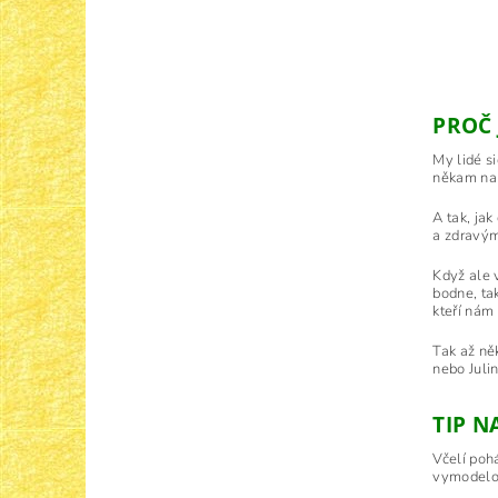
PROČ 
My lidé si
někam na 
A tak, jak
a zdravým
Když ale 
bodne, tak
kteří nám
Tak až něk
nebo Juli
TIP N
Včelí poh
vymodelo