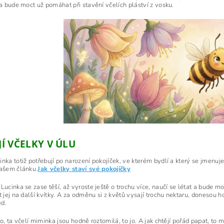
 a bude moct už pomáhat při stavění včelích pláství z vosku.
IJÍ VČELKY V ÚLU
nka totiž potřebují po narození pokojíček, ve kterém bydlí a který se jmenuje
našem článku
Jak včelky staví své pokojíčky
Lucinka se zase těší, až vyroste ještě o trochu více, naučí se létat a bude mo
t jej na další kvítky. A za odměnu si z květů vysají trochu nektaru, donesou h
d.
ko, ta včelí miminka jsou hodně roztomilá, to jo. A jak chtějí pořád papat, to m