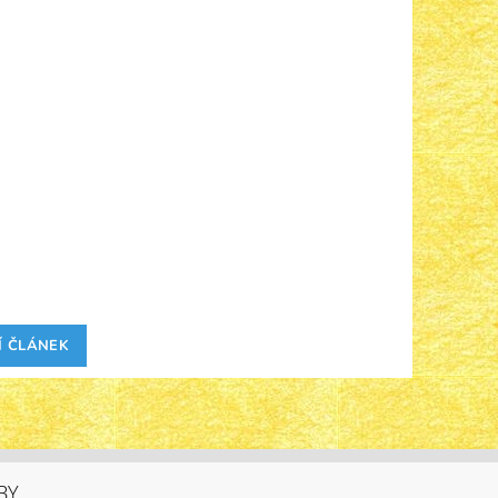
Í ČLÁNEK
BY