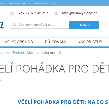
teré ti pomohou mít den pod kontrolou.🌿
info@duhovymotyl.cz
+420 737 181 717
VELKOOBCHOD
PŮJČOVÁNÍ
NÁŠ PŘÍSTUP
Články
Tvoření
Včelí pohádka pro děti
ELÍ POHÁDKA PRO DĚT
6
VČELÍ POHÁDKA PRO DĚTI: NA CO S