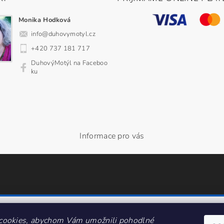
Monika Hodková
info
@
duhovymotyl.cz
+420 737 181 717
DuhovýMotýl na Faceboo
ku
Informace pro vás
cookies, abychom Vám umožnili pohodlné