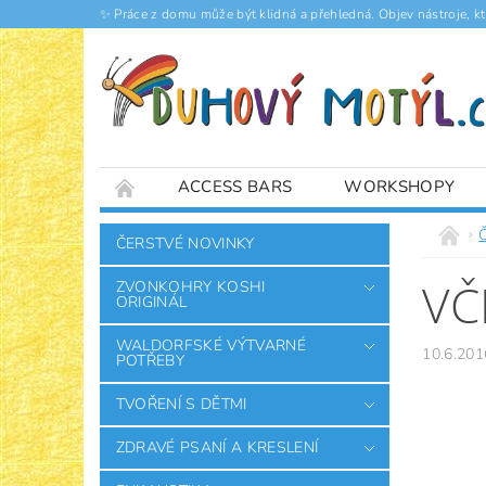
✨ Práce z domu může být klidná a přehledná. Objev nástroje, k
ACCESS BARS
WORKSHOPY
ČLÁNKY
ČERSTVÉ NOVINKY
VČ
ZVONKOHRY KOSHI
ORIGINÁL
WALDORFSKÉ VÝTVARNÉ
10.6.201
POTŘEBY
TVOŘENÍ S DĚTMI
ZDRAVÉ PSANÍ A KRESLENÍ