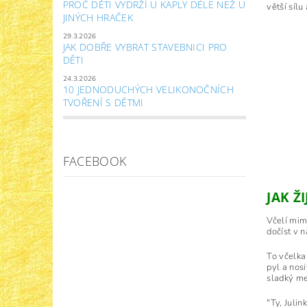
PROČ DĚTI VYDRŽÍ U KAPLY DÉLE NEŽ U
větší sílu
JINÝCH HRAČEK
29.3.2026
JAK DOBŘE VYBRAT STAVEBNICI PRO
DĚTI
24.3.2026
10 JEDNODUCHÝCH VELIKONOČNÍCH
TVOŘENÍ S DĚTMI
FACEBOOK
JAK Ž
Včelí mimi
dočíst v 
To včelka 
pyl a nosi
sladký me
"Ty, Julin