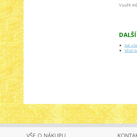
Využít mů
DALŠÍ
Jak vče
Včelí 
VŠE O NÁKUPU
KONTA