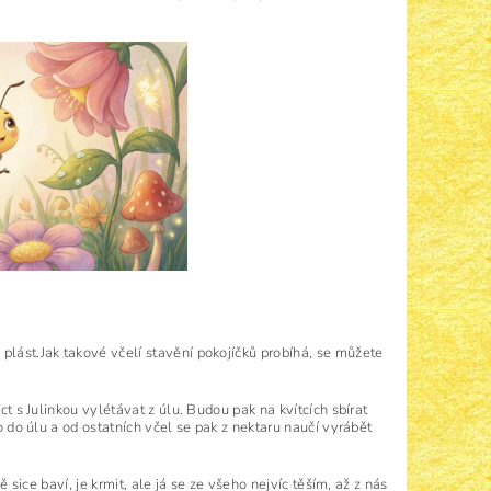
 plást.
Jak takové včelí stavění pokojíčků probíhá, se můžete
ct s Julinkou vylétávat z úlu. Budou pak na kvítcích sbírat
o do úlu a od ostatních včel se pak z nektaru naučí vyrábět
ě sice baví, je krmit, ale já se ze všeho nejvíc těším, až z nás