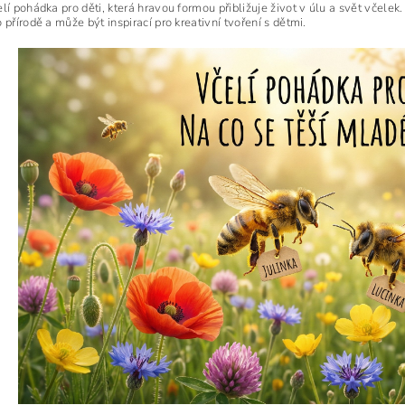
lí pohádka pro děti, která hravou formou přibližuje život v úlu a svět včelek. 
 přírodě a může být inspirací pro kreativní tvoření s dětmi.