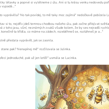
lky létavky a poprvé si vylétneme z úlu. Ani si tu krásu venku nedovedu pořá
u vypadá…"
 to vyprávěla? No tak povídej, to mě taky moc zajímá" nedočkavě pobízela Lu
tav si to, nejdřív jdeš temnou chodbou našeho úlu, pak začne přibývat svět
á z toho jasu, vůní, neznámých zvuků všude kolem, že by ses nejradši rychle 
 konečně ta křídla, co máme na zádech, rozeběhneš se, roztáhneš je a…"
lně přestala vyprávět, jak se zasnila.
e stane pak? Nenapínej mě" rozčilovala se Julinka.
přeci jednoduché, pak už jen letíš!" usmála se Lucinka.