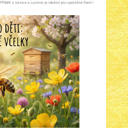
Příběh o Julince a Lucince je ideální pro společné čtení i