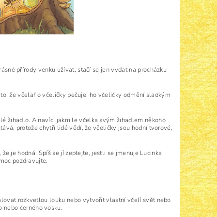
krásné přírody venku užívat, stačí se jen vydat na procházku
za to, že včelař o včeličky pečuje, ho včeličky odmění sladkým
alé žihadlo. A navíc, jakmile včelka svým žihadlem někoho
ává, protože chytří lidé vědí, že včeličky jsou hodní tvorové,
 že je hodná. Spíš se jí zeptejte, jestli se jmenuje Lucinka
 moc pozdravujte.
lovat rozkvetlou louku nebo vytvořit vlastní včelí svět nebo
 nebo černého vosku.