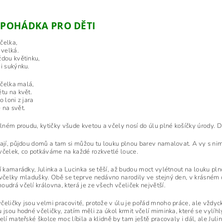
 POHÁDKA PRO DĚTI
včelka,
 velká.
ždou květinku,
ji sukýnku.
 včelka malá,
ětu na květ.
o loni z jara
 na svět.
plném proudu, kytičky všude kvetou a včely nosí do úlu plné košíčky úrody. Dě
rají, půjdou domů a tam si můžou tu louku plnou barev namalovat. A vy s nim
včelek, co potkáváme na každé rozkvetlé louce.
í kamarádky, Julinka a Lucinka se těší, až budou moct vylétnout na louku plno
 včelky mladušky. Obě se teprve nedávno narodily ve stejný den, v krásném 
udrá včelí královna, která je ze všech včeliček největší.
čeličky jsou velmi pracovité, protože v úlu je pořád mnoho práce, ale vždyc
u jsou hodné včeličky, zatím měli za úkol krmit včelí miminka, které se vylíh
elí mateřské školce moc líbila a klidně by tam ještě pracovaly i dál, ale Juli