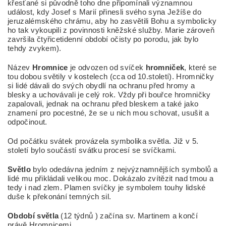
křesťané si původně toho dne připomínali významnou
událost, kdy Josef s Marií přinesli svého syna Ježíše do
jeruzalémského chrámu, aby ho zasvětili Bohu a symbolicky
ho tak vykoupili z povinnosti kněžské služby. Marie zároveň
završila čtyřicetidenní období očisty po porodu, jak bylo
tehdy zvykem).
Název
Hromnice
je odvozen od svíček
hromniček
, které se
tou dobou světily v kostelech (cca od 10.století). Hromničky
si lidé dávali do svých obydlí na ochranu před hromy a
blesky a uchovávali je celý rok. Vždy při bouřce hromničky
zapalovali, jednak na ochranu před bleskem a také jako
znamení pro pocestné, že se u nich mou schovat, usušit a
odpočinout.
Od počátku svátek provázela symbolika světla. Již v 5.
století bylo součástí svátku procesí se svíčkami.
Světlo
bylo odedávna jedním z nejvýznamnějších symbolů a
lidé mu přikládali velikou moc. Dokázalo zvítězit nad tmou a
tedy i nad zlem. Plamen svíčky je symbolem touhy lidské
duše k překonání temných sil.
Období světla
(12 týdnů ) začína sv. Martinem a končí
právě Hromnicemi.