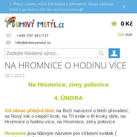
✨ Práce z domu může být klidná a přehledná. Objev nástroje,
které ti pomohou mít den pod kontrolou.🌿
0 Kč
CZK
EUR
+420 737 181 717
info@duhovymotyl.cz
NA HROMNICE O HODINU VÍCE
28.1.2023
Na Hromnice, zimy polovice
4. ÚNORA
O
d vánoc přibývá dne
:
na Boží narození o bleší převalení,
na Nový rok o slepičí krok, na Tři krále o tři kroky dále, na
Hromnice o hodinu více, na Hromnice, zimy polovice
Hromnice
jsou lidovým názvem pro církevní svátek (