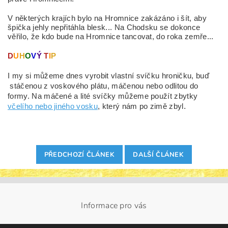
V některých krajích bylo na Hromnice zakázáno i šít, aby
špička jehly nepřitáhla blesk... Na Chodsku se dokonce
věřilo, že kdo bude na Hromnice tancovat, do roka zemře...
D
U
H
O
V
Ý
T
I
P
I my si můžeme dnes vyrobit vlastní svíčku hroničku, buď
stáčenou z voskového plátu, máčenou nebo odlitou do
formy. Na máčené a lité svíčky můžeme použít zbytky
.
včelího nebo jiného vosku
, který nám po zimě zbyl
PŘEDCHOZÍ ČLÁNEK
DALŠÍ ČLÁNEK
Informace pro vás