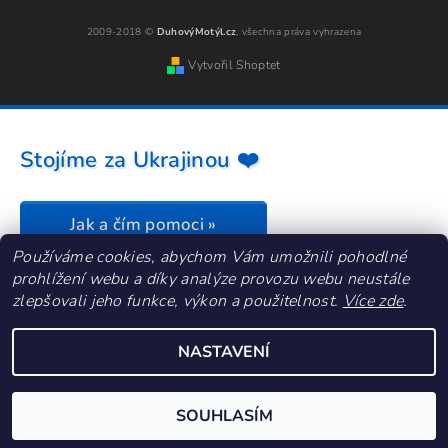
2009-2018 ©
DuhovýMotýl.cz
, všechna práva vyhrazena
Vytvořil Shoptet
Stojíme za Ukrajinou ❤️
Jak a čím pomoci »
Používáme cookies, abychom Vám umožnili pohodlné
prohlížení webu a díky analýze provozu webu neustále
zlepšovali jeho funkce, výkon a použitelnost.
Více zde
.
NASTAVENÍ
SOUHLASÍM