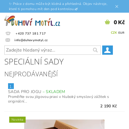
✨ Práce z domu může být klidná a přehledná. Objev nástroje,
které ti pomohou mít den pod kontrolou.🌿
0 Kč
CZK
EUR
+420 737 181 717
info@duhovymotyl.cz
SPECIÁLNÍ SADY
NEJPRODÁVANĚJŠÍ
1.
SADA PRO JOGU
–
SKLADEM
Proměňte svou jógovou praxi v hluboký smyslový zážitek s
originální...
2 190 Kč
Novinka