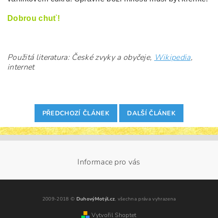
Dobrou chuť!
Použitá literatura: České zvyky a obyčeje,
Wikipedia
,
internet
PŘEDCHOZÍ ČLÁNEK
DALŠÍ ČLÁNEK
Informace pro vás
2009-2018 ©
DuhovýMotýl.cz
, všechna práva vyhrazena
Vytvořil Shoptet