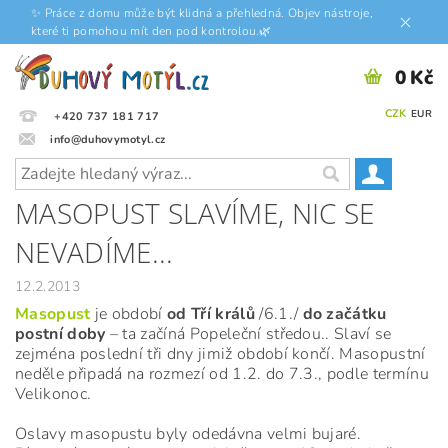
✨ Práce z domu může být klidná a přehledná. Objev nástroje,
které ti pomohou mít den pod kontrolou.🌿
0 Kč
CZK
EUR
+420 737 181 717
info@duhovymotyl.cz
MASOPUST SLAVÍME, NIC SE
NEVADÍME...
12.2.2013
Masopust
je období
od Tří králů
/6.1./
do začátku
postní doby
– ta začíná Popeleční středou.. Slaví se
zejména poslední tři dny jimiž období končí. Masopustní
neděle připadá na rozmezí od 1.2. do 7.3., podle termínu
Velikonoc.
Oslavy masopustu byly odedávna velmi bujaré.