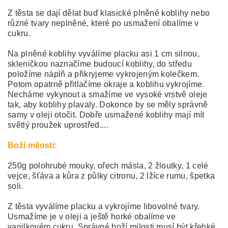
Z těsta se dají dělat buď klasické plněné koblihy nebo
různé tvary neplněné, které po usmažení obalíme v
cukru.
Na plněné koblihy vyválíme placku asi 1 cm silnou,
skleničkou naznačíme budoucí koblihy, do středu
položíme náplň a přikryjeme vykrojeným kolečkem.
Potom opatrně přitlačíme okraje a koblihu vykrojíme.
Necháme vykynout a smažíme ve vysoké vrstvě oleje
tak, aby koblihy plavaly. Dokonce by se měly správně
samy v oleji otočit. Dobře usmažené koblihy mají mít
světlý proužek uprostřed....
Boží milosti:
250g polohrubé mouky, ořech másla, 2 žloutky, 1 celé
vejce, šťáva a kůra z půlky citronu, 2 lžíce rumu, špetka
soli.
Z těsta vyválíme placku a vykrojíme libovolné tvary.
Usmažíme je v oleji a ještě horké obalíme ve
vanilkovém cukru. Správné boží milosti musí být křehké.