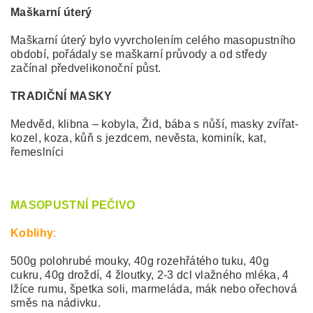
Maškarní úterý
Maškarní úterý bylo vyvrcholením celého masopustního
období, pořádaly se maškarní průvody a od středy
začínal předvelikonoční půst.
TRADIČNÍ MASKY
Medvěd, klibna – kobyla, Žid, bába s nůší, masky zvířat-
kozel, koza, kůň s jezdcem, nevěsta, kominík, kat,
řemeslníci
MASOPUSTNÍ PEČIVO
Koblihy
:
500g polohrubé mouky, 40g rozehřátého tuku, 40g
cukru, 40g droždí, 4 žloutky, 2-3 dcl vlažného mléka, 4
lžíce rumu, špetka soli, marmeláda, mák nebo ořechová
směs na nádivku.