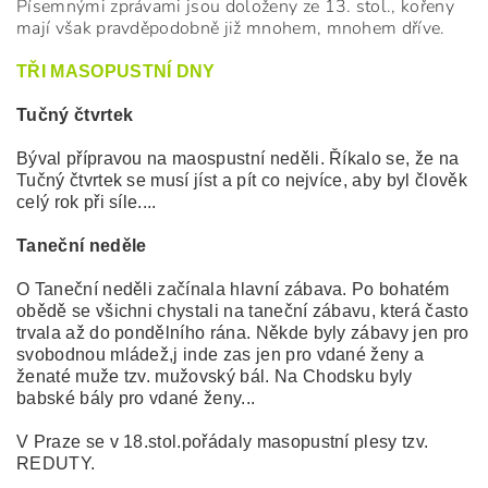
Písemnými zprávami jsou doloženy ze 13. stol., kořeny
mají však pravděpodobně již mnohem, mnohem dříve.
TŘI MASOPUSTNÍ DNY
Tučný čtvrtek
Býval přípravou na maospustní neděli. Říkalo se, že na
Tučný čtvrtek se musí jíst a pít co nejvíce, aby byl člověk
celý rok při síle....
Taneční neděle
O Taneční neděli začínala hlavní zábava. Po bohatém
obědě se všichni chystali na taneční zábavu, která často
trvala až do pondělního rána. Někde byly zábavy jen pro
svobodnou mládež,j inde zas jen pro vdané ženy a
ženaté muže tzv. mužovský bál. Na Chodsku byly
babské bály pro vdané ženy...
V Praze se v 18.stol.pořádaly masopustní plesy tzv.
REDUTY.