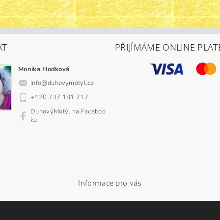
KT
PŘIJÍMÁME ONLINE PLAT
Monika Hodková
info
@
duhovymotyl.cz
+420 737 181 717
DuhovýMotýl na Faceboo
ku
Informace pro vás