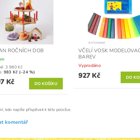
AN ROČNÍCH DOB
VČELÍ VOSK MODELOVAC
BAREV
em
Vyprodáno
ně:
3 980 Kč
e
:
983 Kč (–24 %)
927 Kč
97 Kč
ní, kdo napíše příspěvek k této položce.
at komentář