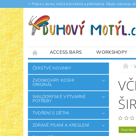
✨ Práce z domu může být klidná a přehledná. Objev nástroje, k
ACCESS BARS
WORKSHOPY
ČLÁNKY
V
ČERSTVÉ NOVINKY
VČ
ZVONKOHRY KOSHI
ORIGINÁL
WALDORFSKÉ VÝTVARNÉ
ŠI
POTŘEBY
TVOŘENÍ S DĚTMI
ZDRAVÉ PSANÍ A KRESLENÍ
Novinka