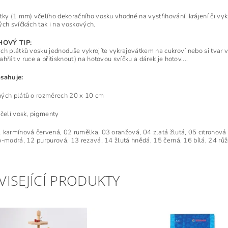
tky (1 mm) včelího dekoračního vosku vhodné na vystřihování, krájení či vykr
ých svíčkách tak i na voskových.
OVÝ TIP:
ch plátků vosku jednoduše vykrojíte vykrajovátkem na cukroví nebo si tvar vy
hřát v ruce a přitisknout) na hotovou svíčku a dárek je hotov....
bsahuje:
ých plátů o rozměrech 20 x 10 cm
čelí vosk, pigmenty
 karmínová červená, 02 rumělka, 03 oranžová, 04 zlatá žlutá, 05 citronová 
o-modrá, 12 purpurová, 13 rezavá, 14 žlutá hnědá, 15 černá, 16 bílá, 24 růž
VISEJÍCÍ PRODUKTY