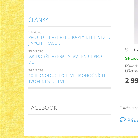
ČLÁNKY
3.4.2026
PROČ DĚTI VYDRŽÍ U KAPLY DÉLE NEŽ U
JINÝCH HRAČEK
STOJ
29.3.2026
JAK DOBŘE VYBRAT STAVEBNICI PRO
Sklad
DĚTI
Původ
24.3.2026
Ušetřít
10 JEDNODUCHÝCH VELIKONOČNÍCH
2 9
TVOŘENÍ S DĚTMI
FACEBOOK
Buďte prv
Přid