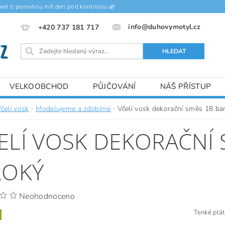
teré ti pomohou mít den pod kontrolou.🌿
info@duhovymotyl.cz
+420 737 181 717
VELKOOBCHOD
PŮJČOVÁNÍ
NÁŠ PŘÍSTUP
čelí vosk
Modelujeme a zdobíme
Včelí vosk dekorační směs 18 bar
ELÍ VOSK DEKORAČNÍ 
ROKÝ
Neohodnoceno
Tenké plát