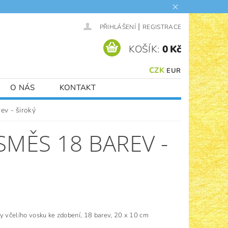
|
PŘIHLÁŠENÍ
REGISTRACE
KOŠÍK:
0 Kč
CZK
EUR
O NÁS
KONTAKT
ev - široký
SMĚS 18 BAREV -
y včelího vosku ke zdobení, 18 barev, 20 x 10 cm