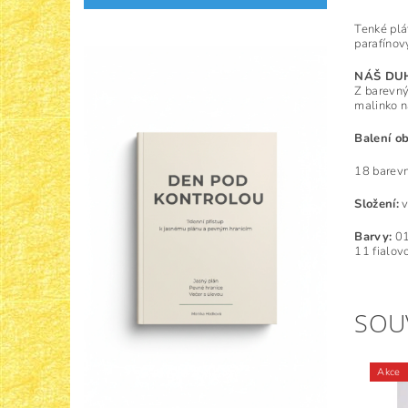
Tenké plá
parafínov
NÁŠ DUH
Z barevný
malinko na
Balení o
18 barevn
Složení:
v
Barvy:
01
11 fialov
SOU
Akce