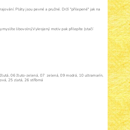
ajování. Pláty jsou pevné a pružné. Drží "přilepené" jak na
myslíte libovolný.Vykrojený motiv pak přilepíte (stačí
žlutá, 06 žluto-zelená, 07 zelená, 09 modrá, 10 ultramarín,
ová, 25 zlatá, 26 stříbrná