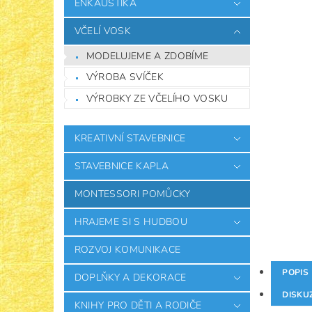
ENKAUSTIKA
VČELÍ VOSK
MODELUJEME A ZDOBÍME
VÝROBA SVÍČEK
VÝROBKY ZE VČELÍHO VOSKU
KREATIVNÍ STAVEBNICE
STAVEBNICE KAPLA
MONTESSORI POMŮCKY
HRAJEME SI S HUDBOU
ROZVOJ KOMUNIKACE
POPIS
DOPLŇKY A DEKORACE
DISKU
KNIHY PRO DĚTI A RODIČE