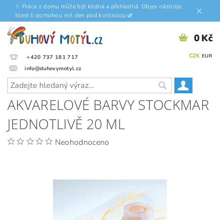
✨ Práce z domu může být klidná a přehledná. Objev nástroje,
které ti pomohou mít den pod kontrolou.🌿
0 Kč
CZK
EUR
+420 737 181 717
info@duhovymotyl.cz
AKVARELOVÉ BARVY STOCKMAR
JEDNOTLIVĚ 20 ML
Neohodnoceno