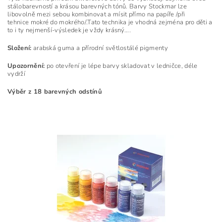
stálobarevností a krásou barevných tónů. Barvy Stockmar lze
libovolně mezi sebou kombinovat a mísit přímo na papíře /při
tehnice mokré do mokrého/.Tato technika je vhodná zejména pro děti a
to i ty nejmenší-výsledek je vždy krásný....
Složení:
arabská guma a přírodní světlostálé pigmenty
Upozornění:
po otevření je lépe barvy skladovat v ledničce, déle
vydrží
Výběr z 18 barevných odstínů