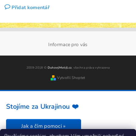
Přidat komentář
Informace pro vás
2009-2018 ©
DuhovýMotýl.cz
, všechna práva vyhrazena
Vytvořil Shoptet
Stojíme za Ukrajinou ❤️
Jak a čím pomoci »