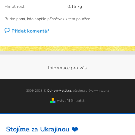
Hmotnost
0.15 kg
Buďte první, kdo napíše příspěvek k této položce.
Přidat komentář
Informace pro vás
2009-2018 ©
DuhovýMotýl.cz
, všechna práva vyhrazena
Vytvořil Shoptet
Stojíme za Ukrajinou ❤️