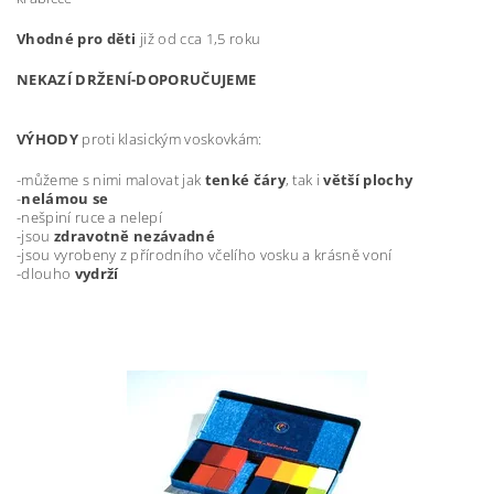
Vhodné
pro děti
již od cca 1,5 roku
NEKAZÍ DRŽENÍ-DOPORUČUJEME
VÝHODY
proti klasickým voskovkám:
-můžeme s nimi malovat jak
tenké čáry
, tak i
větší plochy
-
nelámou se
-nešpiní ruce a nelepí
-jsou
zdravotně nezávadné
-jsou vyrobeny z přírodního včelího vosku a krásně voní
-dlouho
vydrží