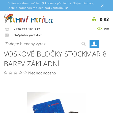
✨ Práce z domu může být klidná a přehledná. Objev nástroje,
které ti pomohou mít den pod kontrolou.🌿
0 Kč
CZK
EUR
+420 737 181 717
info@duhovymotyl.cz
VOSKOVÉ BLOČKY STOCKMAR 8
BAREV ZÁKLADNÍ
Neohodnoceno