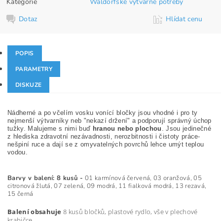
Kategorie
Waldorfské výtvarné potřeby
Dotaz
Hlídat cenu
POPIS
PARAMETRY
DISKUZE
Nádherné a po včelím vosku vonící bločky jsou vhodné i pro ty
nejmenší výtvarníky neb "nekazí držení" a podporují správný úchop
tužky. Malujeme s nimi buď
hranou nebo plochou
. Jsou jedinečné
z hlediska zdravotní nezávadnosti, nerozbitnosti i čistoty práce-
nešpiní ruce a dají se z omyvatelných povrchů lehce umýt teplou
vodou.
Barvy v balení: 8 kusů -
01 karmínová červená, 03 oranžová, 05
citronová žlutá, 07 zelená, 09 modrá, 11 fialková modrá, 13 rezavá,
15 černá
Balení obsahuje
8 kusů bločků, plastové rydlo, vše v plechové
krabičce