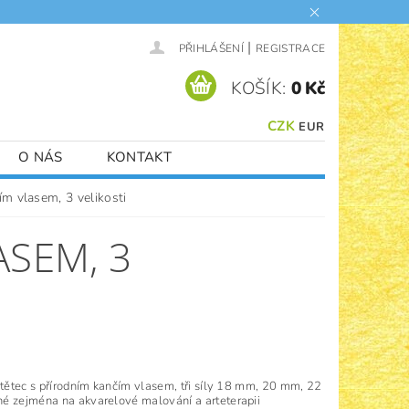
|
PŘIHLÁŠENÍ
REGISTRACE
KOŠÍK:
0 Kč
CZK
EUR
O NÁS
KONTAKT
ím vlasem, 3 velikosti
ASEM, 3
štětec s přírodním kančím vlasem, tři síly 18 mm, 20 mm, 22
é zejména na akvarelové malování a arteterapii