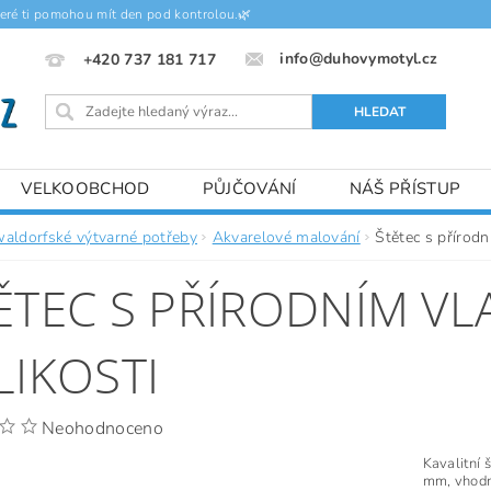
teré ti pomohou mít den pod kontrolou.🌿
info@duhovymotyl.cz
+420 737 181 717
VELKOOBCHOD
PŮJČOVÁNÍ
NÁŠ PŘÍSTUP
waldorfské výtvarné potřeby
Akvarelové malování
Štětec s přírodn
ĚTEC S PŘÍRODNÍM VL
LIKOSTI
Neohodnoceno
Kavalitní 
mm, vhodn