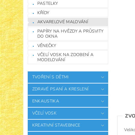
PASTELKY
KŘÍDY
AKVARELOVÉ MALOVÁNÍ
PAPÍRY NA HVĚZDY A PRŮSVITY
DO OKNA
VĚNEČKY
VČELÍ VOSK NA ZDOBENÍ A
MODELOVÁNÍ
TVOŘENÍ S DĚTMI
ZDRAVÉ PSANÍ A KRESLENÍ
ENKAUSTIKA
VČELÍ VOSK
ZVO
KREATIVNÍ STAVEBNICE
Velik