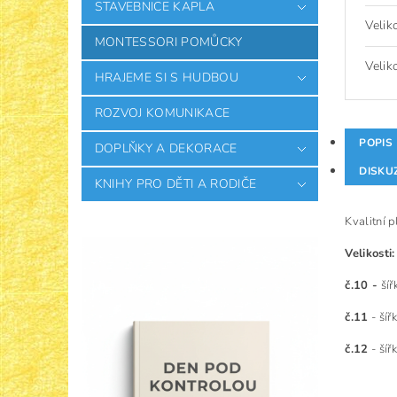
STAVEBNICE KAPLA
Velik
MONTESSORI POMŮCKY
Velik
HRAJEME SI S HUDBOU
ROZVOJ KOMUNIKACE
POPIS
DOPLŇKY A DEKORACE
DISKU
KNIHY PRO DĚTI A RODIČE
Kvalitní 
Velikosti:
č.10 -
šíř
č.11
- šíř
č.12
- šíř