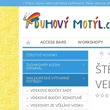
✨ Práce z domu může být klidná a přehledná. Objev nástroje, k
ACCESS BARS
WORKSHOPY
ČLÁNKY
ČERSTVÉ NOVINKY
ŠT
ZVONKOHRY KOSHI
ORIGINÁL
WALDORFSKÉ VÝTVARNÉ
VE
POTŘEBY
VOSKOVÉ BLOČKY SADY
VOSKOVÉ BLOČKY JEDNOTLIVĚ
VOSKOVKY ZE VČELÍHO VOSKU