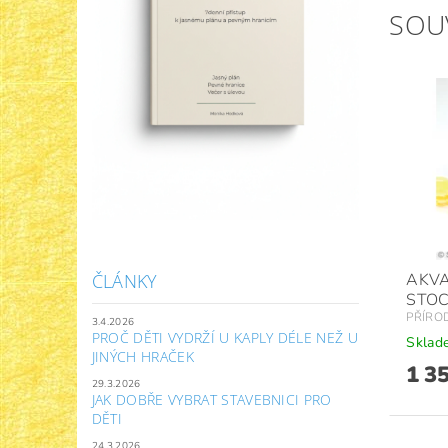
SOU
AKV
ČLÁNKY
STOC
PŘÍRO
3.4.2026
PROČ DĚTI VYDRŽÍ U KAPLY DÉLE NEŽ U
Sklad
JINÝCH HRAČEK
1 3
29.3.2026
JAK DOBŘE VYBRAT STAVEBNICI PRO
DĚTI
24.3.2026