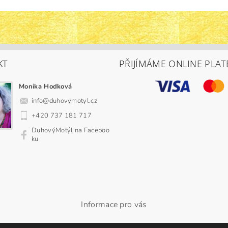
KT
PŘIJÍMÁME ONLINE PLAT
Monika Hodková
info
@
duhovymotyl.cz
+420 737 181 717
DuhovýMotýl na Faceboo
ku
Informace pro vás