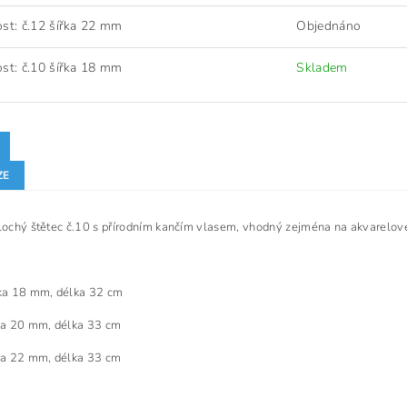
ost: č.12 šířka 22 mm
Objednáno
ost: č.10 šířka 18 mm
Skladem
ZE
plochý štětec č.10 s přírodním kančím vlasem, vhodný zejména na akvarelové
ka 18 mm, délka 32 cm
ka 20 mm, délka 33 cm
ka 22 mm, délka 33 cm