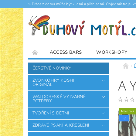
✨ Práce z domu může být klidná a přehledná. Objev nástroje, k
ACCESS BARS
WORKSHOPY
ČLÁNKY
ČERSTVÉ NOVINKY
A 
ZVONKOHRY KOSHI
ORIGINÁL
WALDORFSKÉ VÝTVARNÉ
POTŘEBY
Novinka
TVOŘENÍ S DĚTMI
Tip
ZDRAVÉ PSANÍ A KRESLENÍ