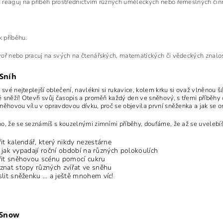
reaguj na příběh prostřednictvím různých uměleckých nebo řemeslných činn
k příběhu.
oř nebo pracuj na svých na čtenářských, matematických či vědeckých znalo
Sníh
 své nejteplejší oblečení, navlékni si rukavice, kolem krku si ovaž vlněnou š
 sněží! Otevři svůj časopis a proměň každý den ve sněhový, s třemi příběhy o
něhovou vílu v opravdovou dívku, proč se objevila první sněženka a jak se os
o, že se seznámíš s kouzelnými zimními příběhy, doufáme, že až se uvelebíš
it kalendář, který nikdy nezestárne
t, jak vypadají roční období na různých polokoulích
řit sněhovou scénu pomocí cukru
nat stopy různých zvířat ve sněhu
lit sněženku … a ještě mnohem víc!
 Snow