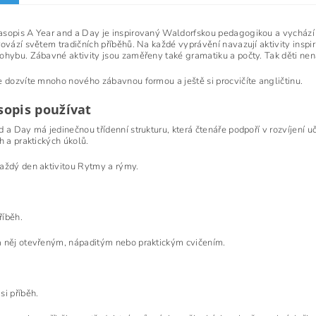
sopis A Year and a Day je inspirovaný Waldorfskou pedagogikou a vychází čt
ovází světem tradičních příběhů. Na každé vyprávění navazují aktivity inspiru
ohybu. Zábavné aktivity jsou zaměřeny také gramatiku a počty. Tak děti nená
e dozvíte mnoho nového zábavnou formou a ještě si procvičíte angličtinu.
sopis používat
d a Day má jedinečnou třídenní strukturu, která čtenáře podpoří v rozvíjení 
h a praktických úkolů.
aždý den aktivitou Rytmy a rýmy.
říběh.
 něj otevřeným, nápaditým nebo praktickým cvičením.
si příběh.