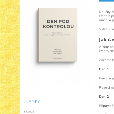
Naučný ča
čtenáře pr
umění a p
S dětmi s
Jak ča
A Year an
kreativníc
Začněte k
Den 1
Přečti si p
Reaguj na
Den 2
ČLÁNKY
Připomeň 
3.4.2026