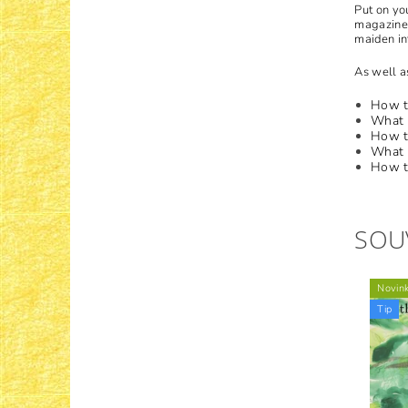
Put on yo
magazine 
maiden in
As well a
How to
What t
How t
What t
How t
SOU
Novin
Tip