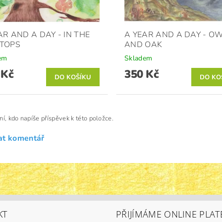
AR AND A DAY - IN THE
A YEAR AND A DAY - O
TOPS
AND OAK
em
Skladem
 Kč
350 Kč
ní, kdo napíše příspěvek k této položce.
at komentář
KT
PŘIJÍMÁME ONLINE PLAT