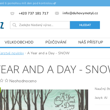
teré ti pomohou mít den pod kontrolou.🌿
info@duhovymotyl.cz
+420 737 181 717
VELKOOBCHOD
PŮJČOVÁNÍ
NÁŠ PŘÍSTUP
Čerstvé novinky
A Year and a Day - SNOW
YEAR AND A DAY - SN
Neohodnoceno
Naučný čtv
Jazyk: AJ