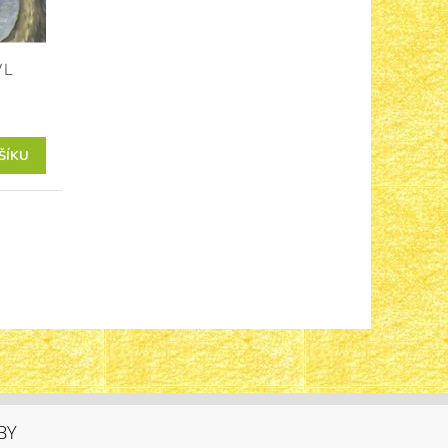
WL
BY