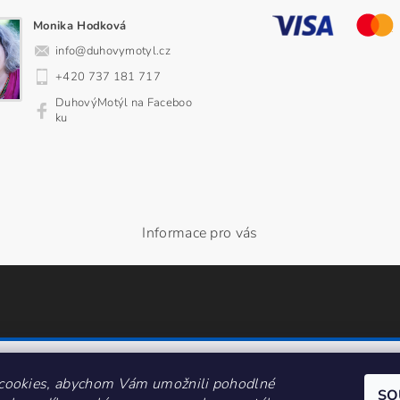
Monika Hodková
info
@
duhovymotyl.cz
+420 737 181 717
DuhovýMotýl na Faceboo
ku
Informace pro vás
cookies, abychom Vám umožnili pohodlné
SO