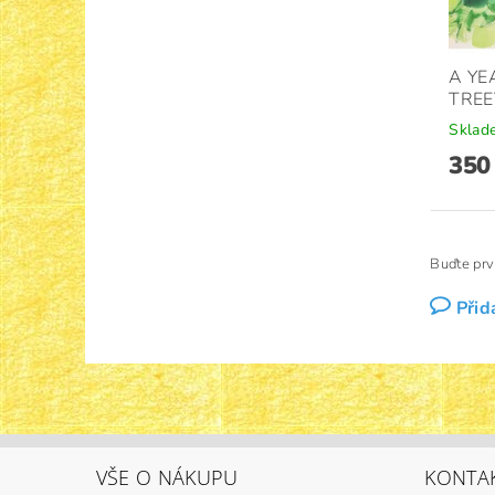
A YE
TREE
Sklad
350
Buďte prv
Přid
VŠE O NÁKUPU
KONTA