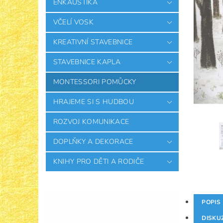
ENKAUSTIKA
VČELÍ VOSK
KREATIVNÍ STAVEBNICE
STAVEBNICE KAPLA
MONTESSORI POMŮCKY
HRAJEME SI S HUDBOU
ROZVOJ KOMUNIKACE
DOPLŇKY A DEKORACE
KNIHY PRO DĚTI A RODIČE
POPIS
DISKU