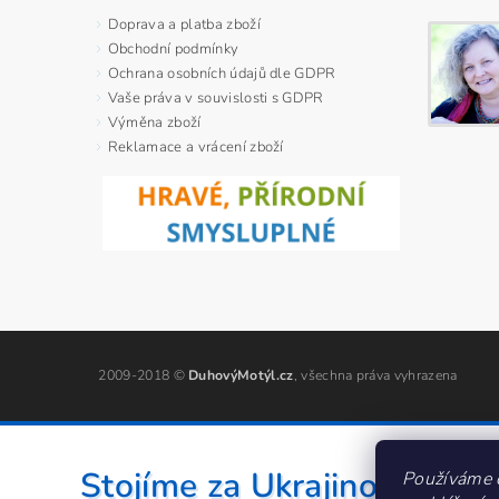
Doprava a platba zboží
Obchodní podmínky
Ochrana osobních údajů dle GDPR
Vaše práva v souvislosti s GDPR
Výměna zboží
Reklamace a vrácení zboží
2009-2018 ©
DuhovýMotýl.cz
, všechna práva vyhrazena
Stojíme za Ukrajinou ❤️
Používáme 