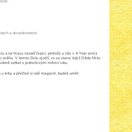
ostí.
stech a dovednostech.
álu a na hlavu nasaď čepici, protože u nás v A Year and a
 sněhu. V tomto čísle zjistíš, co se stane, když Děda Mráz
obně setkat s jednotlivými měsíci roku.
 u krbu a přečteš si náš magazín, budeš umět: