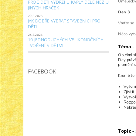
Umělecky 
PROČ DĚTI VYDRŽÍ U KAPLY DÉLE NEŽ U
JINÝCH HRAČEK
Den 3
29.3.2026
JAK DOBŘE VYBRAT STAVEBNICI PRO
Vraťte se 
DĚTI
Něco vytv
24.3.2026
10 JEDNODUCHÝCH VELIKONOČNÍCH
TVOŘENÍ S DĚTMI
Téma - 
Oblékni si
Day právě
promění s
FACEBOOK
Kromě toh
Vytvoř
Zjisti
Vytvo
Rozpoz
Nakres
Topic -