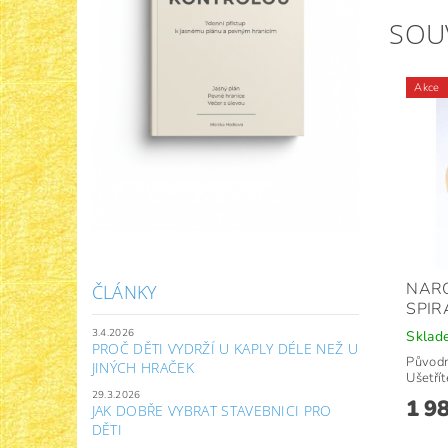
SOU
Akce
NARO
ČLÁNKY
SPIR
3.4.2026
Sklad
PROČ DĚTI VYDRŽÍ U KAPLY DÉLE NEŽ U
Původ
JINÝCH HRAČEK
Ušetřít
29.3.2026
1 9
JAK DOBŘE VYBRAT STAVEBNICI PRO
DĚTI