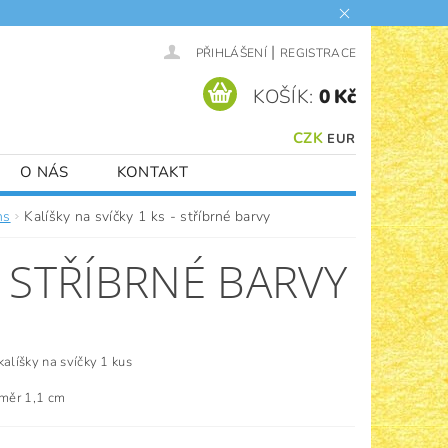
|
PŘIHLÁŠENÍ
REGISTRACE
KOŠÍK:
0 Kč
CZK
EUR
O NÁS
KONTAKT
ms
Kalíšky na svíčky 1 ks - stříbrné barvy
- STŘÍBRNÉ BARVY
kalíšky na svíčky 1 kus
ůměr 1,1 cm