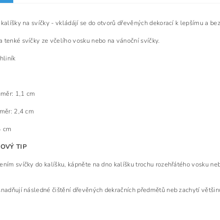
 kalíšky na svíčky - vkládájí se do otvorů dřevěných dekorací k lepšímu a b
 tenké svíčky ze včelího vosku nebo na vánoční svíčky.
 hliník
růměr: 1,1 cm
ůměr: 2,4 cm
4 cm
OVÝ TIP
ením svíčky do kalíšku, kápněte na dno kalíšku trochu rozehřátého vosku neb
snadňují následné čištění dřevěných dekračních předmětů neb zachytí většinu