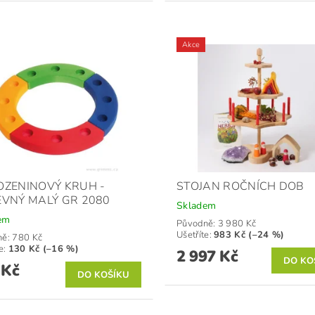
Akce
ZENINOVÝ KRUH -
STOJAN ROČNÍCH DOB
VNÝ MALÝ GR 2080
Skladem
em
Původně:
3 980 Kč
Ušetříte
:
983 Kč (–24 %)
ně:
780 Kč
e
:
130 Kč (–16 %)
2 997 Kč
 Kč