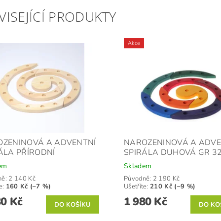
VISEJÍCÍ PRODUKTY
Akce
ZENINOVÁ A ADVENTNÍ
NAROZENINOVÁ A ADVE
ÁLA PŘÍRODNÍ
SPIRÁLA DUHOVÁ GR 3
em
Skladem
ně:
2 140 Kč
Původně:
2 190 Kč
e
:
160 Kč (–7 %)
Ušetříte
:
210 Kč (–9 %)
80 Kč
1 980 Kč