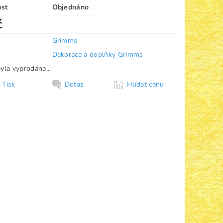
ost
Objednáno
č
Grimms
Dekorace a doplňky Grimms
yla vyprodána...
Tisk
Dotaz
Hlídat cenu