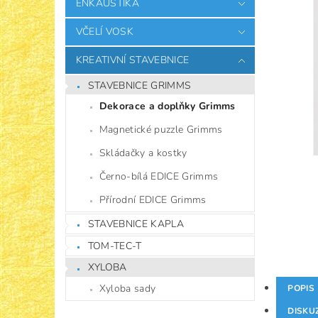
ENKAUSTIKA
VČELÍ VOSK
KREATIVNÍ STAVEBNICE
STAVEBNICE GRIMMS
Dekorace a doplňky Grimms
Magnetické puzzle Grimms
Skládačky a kostky
Černo-bílá EDICE Grimms
Přírodní EDICE Grimms
STAVEBNICE KAPLA
TOM-TEC-T
XYLOBA
Xyloba sady
POPIS
DISKU