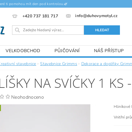
teré ti pomohou mít den pod kontrolou.🌿
info@duhovymotyl.cz
+420 737 181 717
VELKOOBCHOD
PŮJČOVÁNÍ
NÁŠ PŘÍSTUP
reativní stavebnice
Stavebnice Grimms
Dekorace a doplňky Grim
LÍŠKY NA SVÍČKY 1 KS 
Neohodnoceno
Hliníkové 
Vnitřní pr