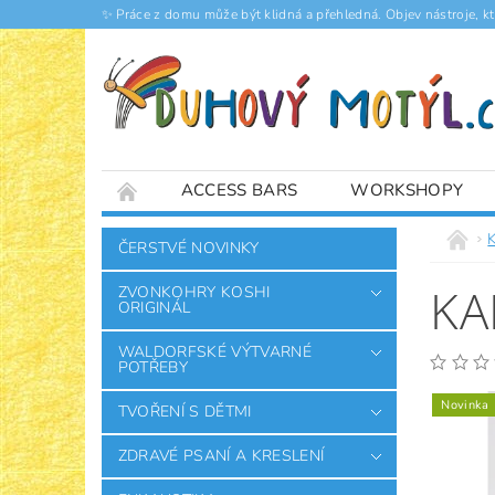
✨ Práce z domu může být klidná a přehledná. Objev nástroje, k
ACCESS BARS
WORKSHOPY
ČLÁNKY
K
ČERSTVÉ NOVINKY
KA
ZVONKOHRY KOSHI
ORIGINÁL
WALDORFSKÉ VÝTVARNÉ
POTŘEBY
Novinka
TVOŘENÍ S DĚTMI
ZDRAVÉ PSANÍ A KRESLENÍ