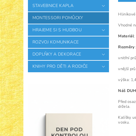
STAVEBNICE KAPLA
Hliníkové
MONTESSORI POMŮCKY
Vhodné na
HRAJEME SI S HUDBOU
Materiál
:
ROZVOJ KOMUNIKACE
Rozměry
:
DOPLŇKY A DEKORACE
vnitřní p
KNIHY PRO DĚTI A RODIČE
vnější pr
výška: 1,
Náš DUH
Před osaz
držela.
Kalíšky u
vosku.