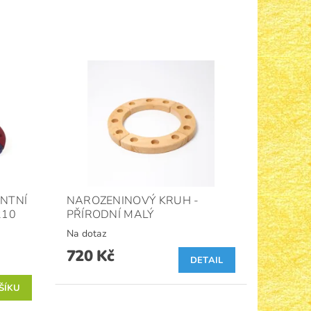
NTNÍ
NAROZENINOVÝ KRUH -
210
PŘÍRODNÍ MALÝ
Na dotaz
720 Kč
DETAIL