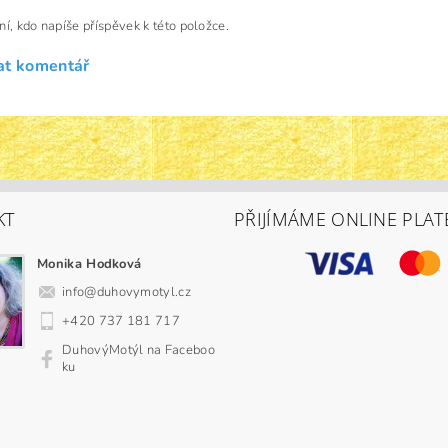
ní, kdo napíše příspěvek k této položce.
at komentář
KT
PŘIJÍMÁME ONLINE PLAT
Monika Hodková
info
@
duhovymotyl.cz
+420 737 181 717
DuhovýMotýl na Faceboo
ku