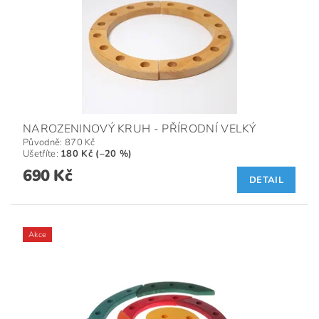
NAROZENINOVÝ KRUH - PŘÍRODNÍ VELKÝ
Původně:
870 Kč
Ušetříte
:
180 Kč (–20 %)
690 Kč
DETAIL
Akce