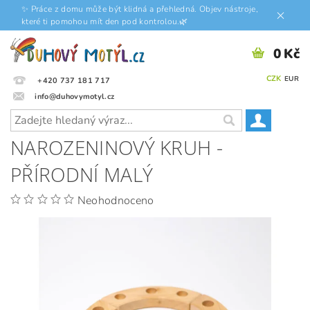
✨ Práce z domu může být klidná a přehledná. Objev nástroje,
které ti pomohou mít den pod kontrolou.🌿
0 Kč
CZK
EUR
+420 737 181 717
info@duhovymotyl.cz
NAROZENINOVÝ KRUH -
PŘÍRODNÍ MALÝ
Neohodnoceno