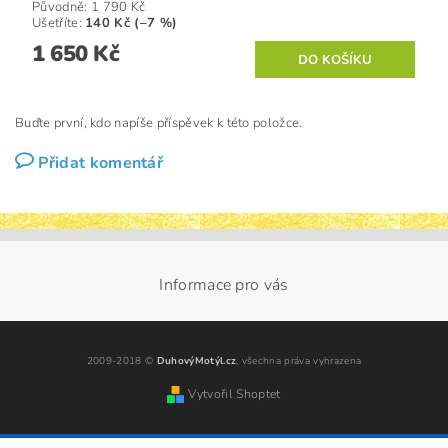
Původně:
1 790 Kč
Ušetříte
:
140 Kč (–7 %)
1 650 Kč
Buďte první, kdo napíše příspěvek k této položce.
Přidat komentář
Informace pro vás
2009-2018 ©
DuhovýMotýl.cz
, všechna práva vyhrazena
Vytvořil Shoptet