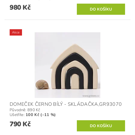
980 Kč
Akce
DOMEČEK ČERNO BÍLÝ - SKLÁDAČKA,GR93070
Původně:
890 Kč
Ušetříte
:
100 Kč (–11 %)
790 Kč