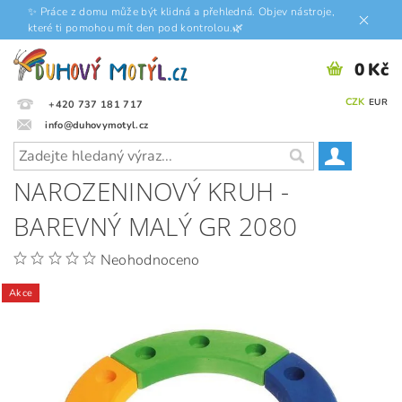
✨ Práce z domu může být klidná a přehledná. Objev nástroje,
které ti pomohou mít den pod kontrolou.🌿
0 Kč
CZK
EUR
+420 737 181 717
info@duhovymotyl.cz
NAROZENINOVÝ KRUH -
BAREVNÝ MALÝ GR 2080
Neohodnoceno
Akce