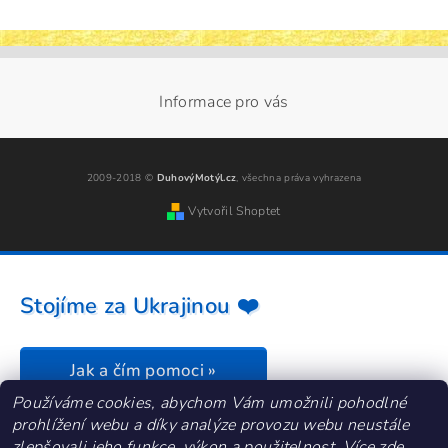
Informace pro vás
2009-2018 ©
DuhovýMotýl.cz
, všechna práva vyhrazena
Vytvořil Shoptet
Stojíme za Ukrajinou ❤️
Jak a čím pomoci »
Používáme cookies, abychom Vám umožnili pohodlné
prohlížení webu a díky analýze provozu webu neustále
zlepšovali jeho funkce, výkon a použitelnost.
Více zde
.