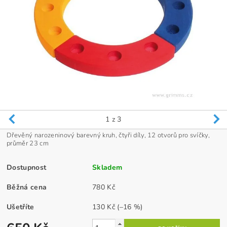
1
z 3
Dřevěný narozeninový barevný kruh, čtyři díly, 12 otvorů pro svíčky,
průměr 23 cm
Dostupnost
Skladem
Běžná cena
780 Kč
Ušetříte
130 Kč
(–16 %)