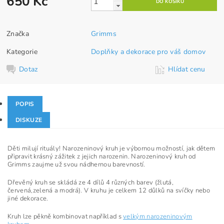
650 Kč
Značka
Grimms
Kategorie
Doplňky a dekorace pro váš domov
Dotaz
Hlídat cenu
POPIS
DISKUZE
Děti milují rituály! Narozeninový kruh je výbornou možností, jak dětem
připravit krásný zážitek z jejich narozenin. Narozeninový kruh od
Grimms zaujme už svou nádhernou barevností.
Dřevěný kruh se skládá ze 4 dílů 4 různých barev (žlutá,
červená,zelená a modrá). V kruhu je celkem 12 důlků na svíčky nebo
jiné dekorace.
Kruh lze pěkně kombinovat například s
velkým narozeninovým