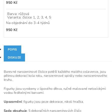
950 Kč
Barva: růžová
Varianta: číslice 1, 2, 3, 4, 5
Na objednání do 3-4 týdnů
950 Kč
POPIS
DISKUZE
Barevné narozeninové číslice potěší každého malého oslavence, jsou
pěknou dekorací kola roku, narozeninové spirály nebo narozeninového
kruhu.
Figurky jsou vyrobeny z lipového dřeva, ručně malované netoxickými
vodou ředitelnými barvami.
Upozornění
: figurky jsou poze dekorace, nikoli hračka.
Sada obsahuje
: 5 dekoračních narozeninových číslic