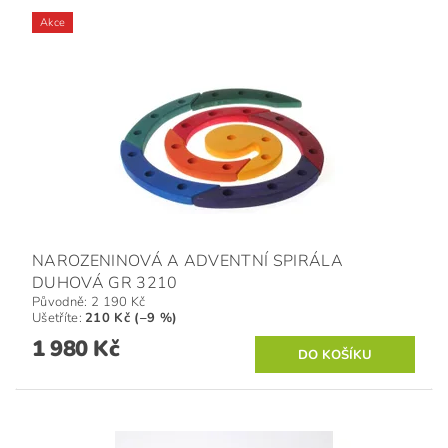
Akce
NAROZENINOVÁ A ADVENTNÍ SPIRÁLA
DUHOVÁ GR 3210
Původně:
2 190 Kč
Ušetříte
:
210 Kč (–9 %)
1 980 Kč