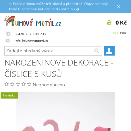
✨ Práce z domu může být klidná a přehledná. Objev nástroje,
které ti pomohou mít den pod kontrolou.🌿
0 Kč
CZK
EUR
+420 737 181 717
info@duhovymotyl.cz
NAROZENINOVÉ DEKORACE -
ČÍSLICE 5 KUSŮ
Neohodnoceno
Novinka