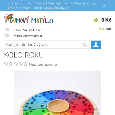
✨ Práce z domu může být klidná a přehledná. Objev nástroje,
které ti pomohou mít den pod kontrolou.🌿
0 Kč
CZK
EUR
+420 737 181 717
info@duhovymotyl.cz
KOLO ROKU
Neohodnoceno