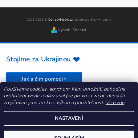
2009-2018 ©
DuhovýMotýl.cz
, všechna práva vyhrazena
Vytvořil Shoptet
Stojíme za Ukrajinou ❤️
Jak a čím pomoci »
Používáme cookies, abychom Vám umožnili pohodlné
prohlížení webu a díky analýze provozu webu neustále
zlepšovali jeho funkce, výkon a použitelnost.
Více zde
.
NASTAVENÍ