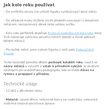
Jak kolo roku používat
:
- Do vnitřního otvoru lze umístit figurku symbolizující daný měsíc
- Do středové misky můžete vložit předmět související s aktuálním
měsícem, narozeninový dárek nebo velkou svíčku
- Kolo roku perfektně doplňuje
Kruhová podložka pro kolo roku
, který
živě zobrazuje cyklickou povahu ročních období a různé události
během měsíců
- Pro každý měsíc jsme vybrali figurku z naší sady
Dekoračních
figurek
Tento kalendář pomáhá dětem
pochopit koloběh roku
, naučit se
názvy měsíců
a vytvořit si
vztah k přírodním cyklům
. Je skvělým
nástrojem pro waldorfskou pedagogiku, kde se klade
důraz na
rytmus a propojení s přírodou
.
Technické údaje:
- 13 dílů v dřevěném rámu
-
Materiá
l: lipové dřevo, netoxické barvy na vodní bázi, netoxická
rostlinná olejová povrchová úprava