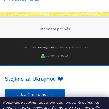
Informace pro vás
2009-2018 ©
DuhovýMotýl.cz
, všechna práva vyhrazena
Vytvořil Shoptet
Stojíme za Ukrajinou ❤️
Jak a čím pomoci »
Používáme cookies, abychom Vám umožnili pohodlné
prohlížení webu a díky analýze provozu webu neustále