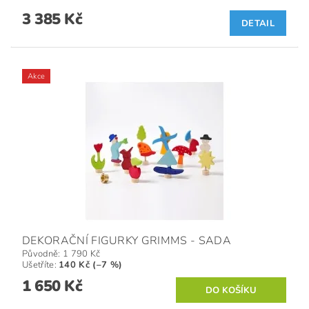
3 385 Kč
DETAIL
Akce
DEKORAČNÍ FIGURKY GRIMMS - SADA
Původně:
1 790 Kč
Ušetříte
:
140 Kč (–7 %)
1 650 Kč