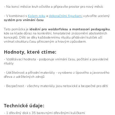
- Na konci měsíce kruh očistíte a připravíte prostor pro nový měsíc
- V kombinaci s
Kolem roku
a
dekoračními figurkami
vytvoříte ucelený
systém pro vnímání času
Tato pomůcka je
ideální pro waldorfskou a montessori pedagogiku
,
kde se klade důraz na konkrétní, hmatatelné znázornění abstraktních
konceptů. Děti se díky každodennímu rituálu přidávání kuliček učí
vnímat strukturu času přirozeným a hravým způsobem.
Hodnoty, které ctíme:
- Vzdělávací hodnota - podporuje vnímání času, počítání a pravidelné
rituály
- Udržitelnost a přírodní materiály - vyrobeno z lipového a javorového
dřeva z udržitelných zdrojů
- Bezpečnost - všechny materiály jsou netoxické a bezpečné pro děti
Technické údaje:
- 1 dřevěný disk s 35 barevnými dřevěnými kuličkami