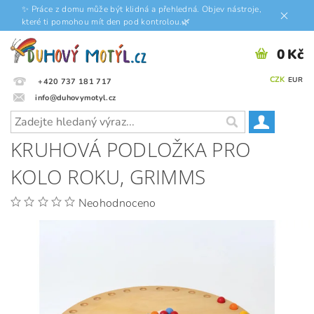
✨ Práce z domu může být klidná a přehledná. Objev nástroje,
které ti pomohou mít den pod kontrolou.🌿
0 Kč
CZK
EUR
+420 737 181 717
info@duhovymotyl.cz
KRUHOVÁ PODLOŽKA PRO
KOLO ROKU, GRIMMS
Neohodnoceno