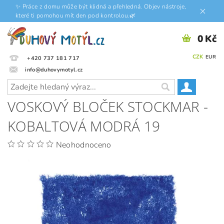
✨ Práce z domu může být klidná a přehledná. Objev nástroje,
které ti pomohou mít den pod kontrolou.🌿
0 Kč
CZK
EUR
+420 737 181 717
info@duhovymotyl.cz
VOSKOVÝ BLOČEK STOCKMAR -
KOBALTOVÁ MODRÁ 19
Neohodnoceno