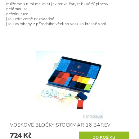
-můžeme s nimi malovat jak tenké čáry,tak i větší plochy
-nelámou se
-nešpiní ruce
-jsou zdravotně nezávadné
-jsou vyrobeny z přírodního včelího vosku a krásně voní
VOSKOVÉ BLOČKY STOCKMAR 16 BAREV
724 Kč