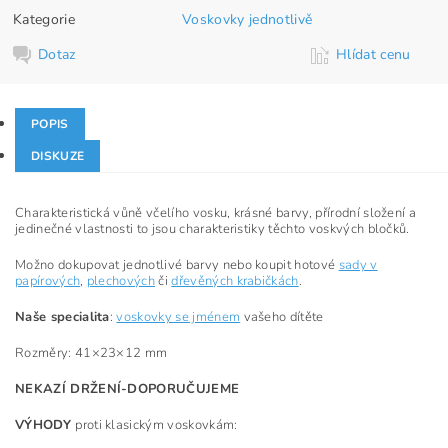
Kategorie
Voskovky jednotlivě
Dotaz
Hlídat cenu
POPIS
DISKUZE
Charakteristická vůně včelího vosku, krásné barvy, přírodní složení a
jedinečné vlastnosti to jsou charakteristiky těchto voskvých bločků.
Možno dokupovat jednotlivé barvy nebo koupit hotové
sady v
papírových
,
plechových
či
dřevěných krabičkách
.
Naše specialita
:
voskovky se jménem
vašeho dítěte
Rozměry: 41×23×12 mm
NEKAZÍ DRŽENÍ-DOPORUČUJEME
VÝHODY
proti klasickým voskovkám: