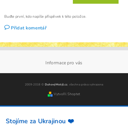
Buďte první, kdo napíše příspěvek k této položce.
Přidat komentář
Informace pro vás
2009-2018 ©
DuhovýMotýl.cz
, všechna práva vyhrazena
Vytvořil Shoptet
Stojíme za Ukrajinou ❤️