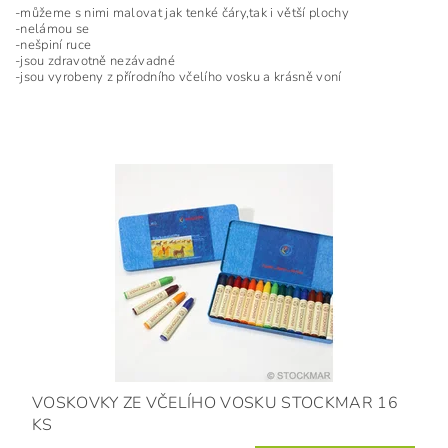
-můžeme s nimi malovat jak tenké čáry,tak i větší plochy
-nelámou se
-nešpiní ruce
-jsou zdravotně nezávadné
-jsou vyrobeny z přírodního včelího vosku a krásně voní
VOSKOVKY ZE VČELÍHO VOSKU STOCKMAR 16
KS