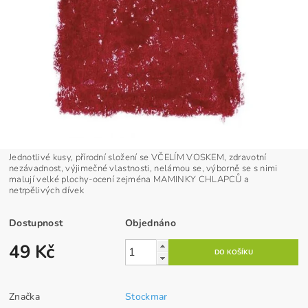
Jednotlivé kusy, přírodní složení se VČELÍM VOSKEM, zdravotní
nezávadnost, výjimečné vlastnosti, nelámou se, výborně se s nimi
malují velké plochy-ocení zejména MAMINKY CHLAPCŮ a
netrpělivých dívek
Dostupnost
Objednáno
49 Kč
Značka
Stockmar