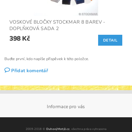
VOSKOVÉ BLOČKY STOCKMAR 8 BAREV -
DOPLŇKOVÁ SADA 2
398 Kč
DETAIL
Buďte první, kdo napíše příspěvek k této položce.
Přidat komentář
Informace pro vás
2009-2018 ©
DuhovýMotýl.cz
, všechna práva vyhrazena