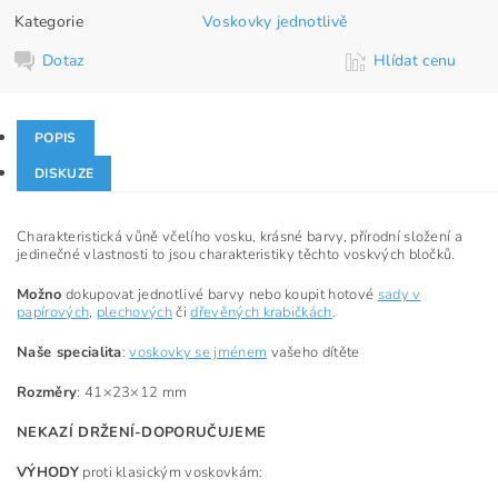
Kategorie
Voskovky jednotlivě
Dotaz
Hlídat cenu
POPIS
DISKUZE
Charakteristická vůně včelího vosku, krásné barvy, přírodní složení a
jedinečné vlastnosti to jsou charakteristiky těchto voskvých bločků.
Možno
dokupovat jednotlivé barvy nebo koupit hotové
sady v
papírových
,
plechových
či
dřevěných krabičkách
.
Naše specialita
:
voskovky se jménem
vašeho dítěte
Rozměry
: 41×23×12 mm
NEKAZÍ DRŽENÍ-DOPORUČUJEME
VÝHODY
proti klasickým voskovkám: