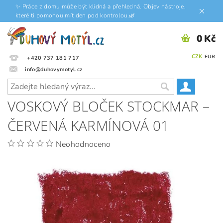
✨ Práce z domu může být klidná a přehledná. Objev nástroje,
které ti pomohou mít den pod kontrolou.🌿
0 Kč
CZK
EUR
+420 737 181 717
info@duhovymotyl.cz
VOSKOVÝ BLOČEK STOCKMAR –
ČERVENÁ KARMÍNOVÁ 01
Neohodnoceno