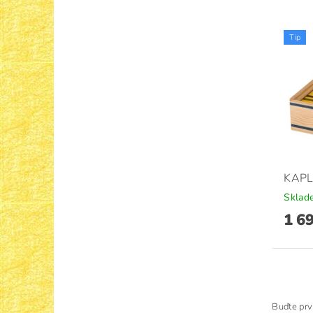
Tip
KAPL
Sklad
1 6
Buďte prv