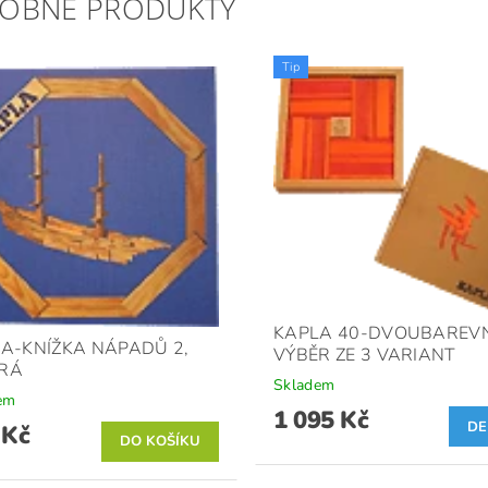
OBNÉ PRODUKTY
Tip
KAPLA 40-DVOUBAREVN
A-KNÍŽKA NÁPADŮ 2,
VÝBĚR ZE 3 VARIANT
RÁ
Skladem
em
1 095 Kč
DE
 Kč