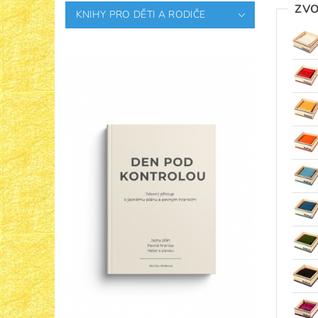
ZVO
KNIHY PRO DĚTI A RODIČE