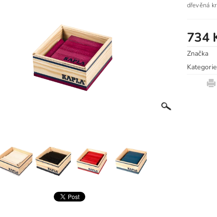
dřevěná k
734 
Značka
Kategorie