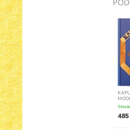
POD
KAPL
MOD
Sklad
485