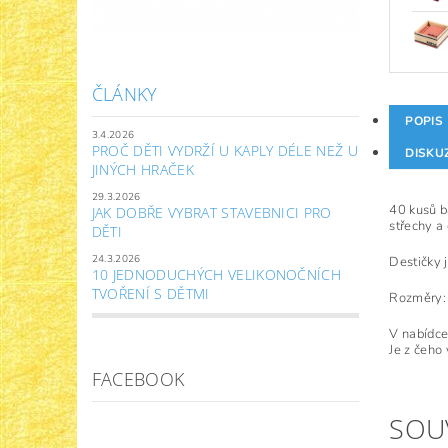
ČLÁNKY
POPIS
3.4.2026
PROČ DĚTI VYDRŽÍ U KAPLY DÉLE NEŽ U
DISKU
JINÝCH HRAČEK
29.3.2026
40 kusů b
JAK DOBŘE VYBRAT STAVEBNICI PRO
střechy a 
DĚTI
24.3.2026
Destičky 
10 JEDNODUCHÝCH VELIKONOČNÍCH
TVOŘENÍ S DĚTMI
Rozměry
V nabídce
Je z čeho 
FACEBOOK
SOU