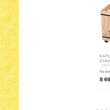
KAPL
STAV
- DŘE
Na do
8 6