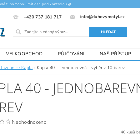
teré ti pomohou mít den pod kontrolou.🌿
info@duhovymotyl.cz
+420 737 181 717
VELKOOBCHOD
PŮJČOVÁNÍ
NÁŠ PŘÍSTUP
Stavebnice Kapla
Kapla 40 - jednobarevná - výběr z 10 barev
PLA 40 - JEDNOBAREVN
REV
Neohodnoceno
40 kusů b