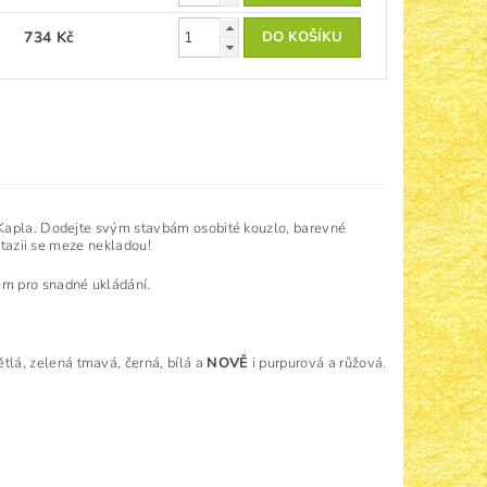
734 Kč
 Kapla. Dodejte svým stavbám osobité kouzlo, barevné
antazii se meze nekladou!
em pro snadné ukládání.
tlá, zelená tmavá, černá, bílá a
NOVĚ
i purpurová a růžová.