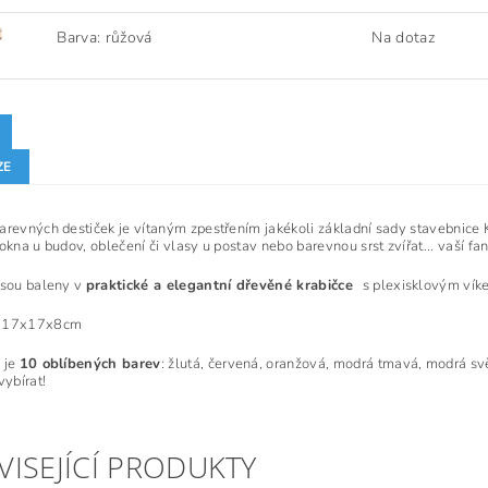
Barva: růžová
Na dotaz
ZE
arevných destiček je vítaným zpestřením jakékoli základní sady stavebnice
okna u budov, oblečení či vlasy u postav nebo barevnou srst zvířat... vaší f
jsou baleny v
praktické a elegantní dřevěné krabičce
s plexisklovým vík
: 17x17x8cm
 je
10 oblíbených barev
: žlutá, červená, oranžová, modrá tmavá, modrá svě
vybírat!
VISEJÍCÍ PRODUKTY