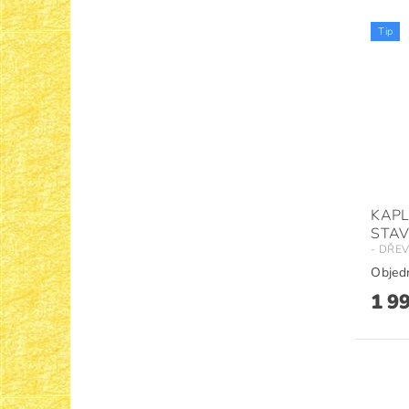
Tip
KAPL
STAV
- DŘE
Objed
1 9