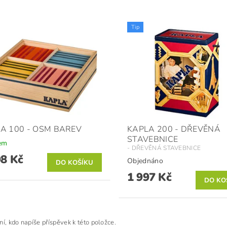
Tip
A 100 - OSM BAREV
KAPLA 200 - DŘEVĚNÁ
STAVEBNICE
em
- DŘEVĚNÁ STAVEBNICE
98 Kč
Objednáno
1 997 Kč
ní, kdo napíše příspěvek k této položce.