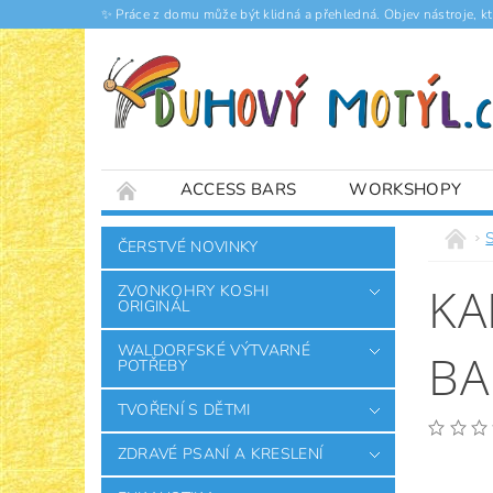
✨ Práce z domu může být klidná a přehledná. Objev nástroje, k
ACCESS BARS
WORKSHOPY
ČLÁNKY
ČERSTVÉ NOVINKY
KA
ZVONKOHRY KOSHI
ORIGINÁL
WALDORFSKÉ VÝTVARNÉ
BA
POTŘEBY
TVOŘENÍ S DĚTMI
ZDRAVÉ PSANÍ A KRESLENÍ