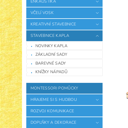
ENKAUSTIKA
VČELÍ VOSK
KREATIVNÍ STAVEBNICE
STAVEBNICE KAPLA
NOVINKY KAPLA
ZÁKLADNÍ SADY
BAREVNÉ SADY
KNÍŽKY NÁPADŮ
MONTESSORI POMŮCKY
HRAJEME SI S HUDBOU
ROZVOJ KOMUNIKACE
DOPLŇKY A DEKORACE