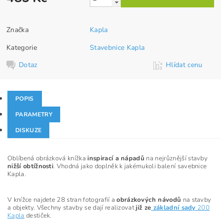
Značka
Kapla
Kategorie
Stavebnice Kapla
Dotaz
Hlídat cenu
POPIS
PARAMETRY
DISKUZE
Oblíbená obrázková knížka
inspirací a nápadů
na nejrůznější stavby
nižší obtížnosti
. Vhodná jako doplněk k jakémukoli balení savebnice
Kapla.
V knížce najdete 28 stran fotografií a
obrázkových návodů
na stavby
a objekty. Všechny stavby se dají realizovat
již ze
základní sady
200
Kapla
destiček.