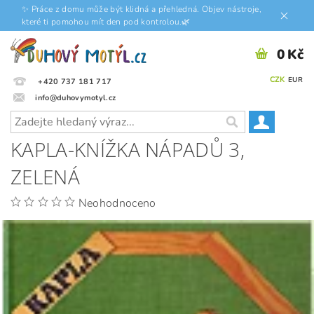
✨ Práce z domu může být klidná a přehledná. Objev nástroje,
které ti pomohou mít den pod kontrolou.🌿
0 Kč
CZK
EUR
+420 737 181 717
info@duhovymotyl.cz
KAPLA-KNÍŽKA NÁPADŮ 3,
ZELENÁ
Neohodnoceno