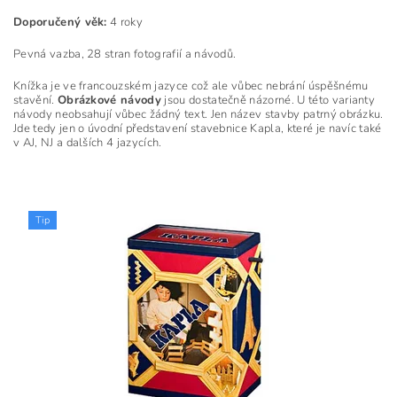
Doporučený věk:
4 roky
Pevná vazba, 28 stran fotografií a návodů.
Knížka je ve francouzském jazyce což ale vůbec nebrání úspěšnému
stavění.
Obrázkové návody
jsou dostatečně názorné. U této varianty
návody neobsahují vůbec žádný text. Jen název stavby patrný obrázku.
Jde tedy jen o úvodní představení stavebnice Kapla, které je navíc také
v AJ, NJ a dalších 4 jazycích.
Tip