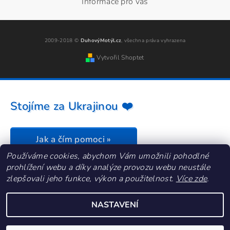
Informace pro vás
2009-2018 ©
DuhovýMotýl.cz
, všechna práva vyhrazena
Vytvořil Shoptet
Stojíme za Ukrajinou ❤️
Jak a čím pomoci »
Používáme cookies, abychom Vám umožnili pohodlné
prohlížení webu a díky analýze provozu webu neustále
zlepšovali jeho funkce, výkon a použitelnost.
Více zde
.
NASTAVENÍ