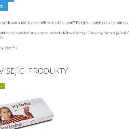
ZE
bu Mezzo a rádi byste měli více dílů a tónů? Pak je tu právě pro vás toto ro
 oblíbené hudební stavebnice nebo kuličkové dráhy. Z Xyloby Mezzo (40 dílů 
ě).
ný věk: 5+
VISEJÍCÍ PRODUKTY
ka