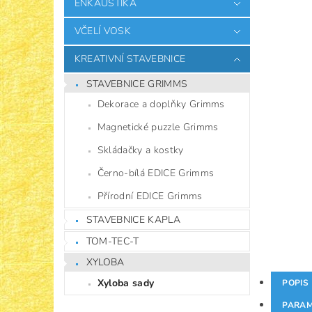
ENKAUSTIKA
VČELÍ VOSK
KREATIVNÍ STAVEBNICE
STAVEBNICE GRIMMS
Dekorace a doplňky Grimms
Magnetické puzzle Grimms
Skládačky a kostky
Černo-bílá EDICE Grimms
Přírodní EDICE Grimms
STAVEBNICE KAPLA
TOM-TEC-T
XYLOBA
Xyloba sady
POPIS
PARAM