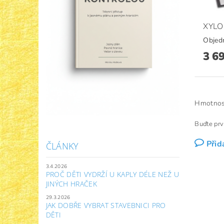
XYLO
Objed
3 6
Hmotnos
Buďte prv
Přid
ČLÁNKY
3.4.2026
PROČ DĚTI VYDRŽÍ U KAPLY DÉLE NEŽ U
JINÝCH HRAČEK
29.3.2026
JAK DOBŘE VYBRAT STAVEBNICI PRO
DĚTI