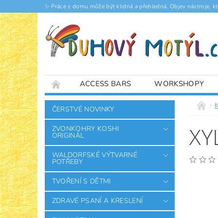
✨ Práce z domu může být klidná a přehledná. Objev nástroje, k
ACCESS BARS
WORKSHOPY
ČLÁNKY
K
ČERSTVÉ NOVINKY
XY
ZVONKOHRY KOSHI
ORIGINÁL
WALDORFSKÉ VÝTVARNÉ
POTŘEBY
TVOŘENÍ S DĚTMI
ZDRAVÉ PSANÍ A KRESLENÍ