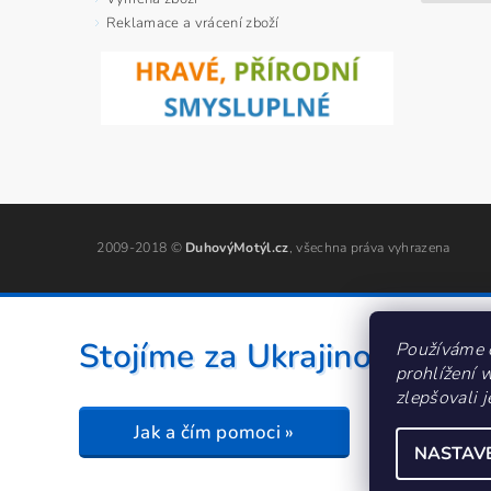
Reklamace a vrácení zboží
2009-2018 ©
DuhovýMotýl.cz
, všechna práva vyhrazena
Stojíme za Ukrajinou ❤️
Používáme 
prohlížení 
zlepšovali 
Jak a čím pomoci »
NASTAV