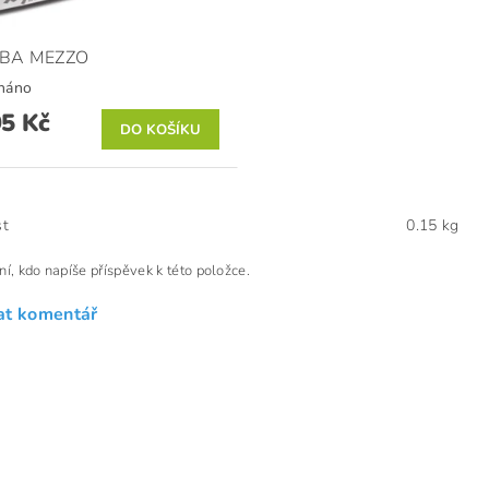
BA MEZZO
náno
95 Kč
t
0.15 kg
ní, kdo napíše příspěvek k této položce.
at komentář