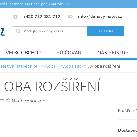
teré ti pomohou mít den pod kontrolou.🌿
info@duhovymotyl.cz
+420 737 181 717
VELKOOBCHOD
PŮJČOVÁNÍ
NÁŠ PŘÍSTUP
reativní stavebnice
Xyloba
Xyloba sady
Xyloba rozšíření
LOBA ROZŠÍŘENÍ
Neohodnoceno
Rozšíření 
Dostupn