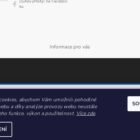
DuhovýMotýl na Faceboo
ku
Informace pro vás
cookies, abychom Vám umožnili pohodlné
SO
webu a díky analýze provozu webu neustále
jeho funkce, výkon a použitelnost.
Více zde
.
ENÍ