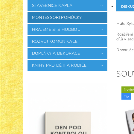
STAVEBNICE KAPLA
DISKU
MONTESSORI POMŮCKY
Máte Xylo
HRAJEME SI S HUDBOU
Rozšíření
dílů v sad
ROZVOJ KOMUNIKACE
Doporuče
DOPLŇKY A DEKORACE
KNIHY PRO DĚTI A RODIČE
SOU
Novin
Tip