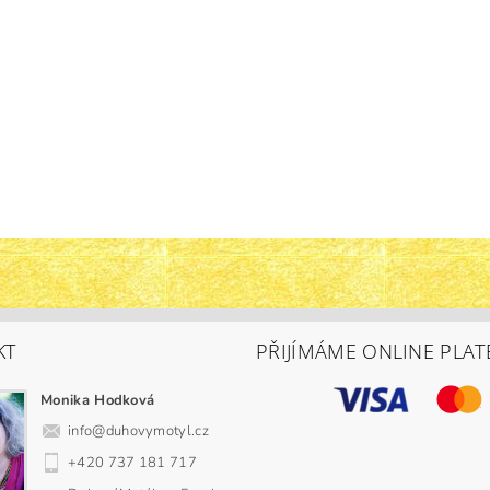
KT
PŘIJÍMÁME ONLINE PLAT
Monika Hodková
info
@
duhovymotyl.cz
+420 737 181 717