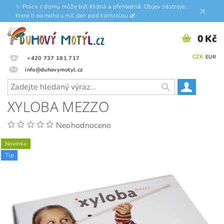
✨ Práce z domu může být klidná a přehledná. Objev nástroje,
které ti pomohou mít den pod kontrolou.🌿
0 Kč
CZK
EUR
+420 737 181 717
info@duhovymotyl.cz
XYLOBA MEZZO
Neohodnoceno
Novinka
Tip