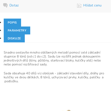
Dotaz
Hlídat cenu
POPIS
PARAMETRY
DISKUZE
Snadno sestavíte mnoho oblíbených melodií pomocí celé základní
stupnice 8 tónů (od c1 do c2). Sadu lze rozšířit jednak dokoupením
jednotlivých dílů (tóny, půltóny, startovací bloky, kuličky atd.) nebo
nebo pomocí rozšiřovací sady.
Sada obsahuje 40 dílů viz obrázek - základní stavební díly, dráhy pro
kuličky ve dvou délkách, 8 tónů, uchycovací prvky, kuličky, paličku a
podložku.