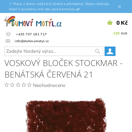
✨ Práce z domu může být klidná a přehledná. Objev nástroje,
které ti pomohou mít den pod kontrolou.🌿
0 Kč
CZK
EUR
+420 737 181 717
info@duhovymotyl.cz
VOSKOVÝ BLOČEK STOCKMAR -
BENÁTSKÁ ČERVENÁ 21
Neohodnoceno