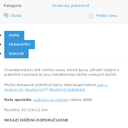
Kategorie
Voskovky jednotlivě
Dotaz
Hlídat cenu
POPIS
PARAMETRY
DISKUZE
Charakteristická vůně včelího vosku, krásné barvy, přírodní složení a
jedinečné vlastnosti to jsou charakteristiky těchto voskvých bločků.
Možno dokupovat jednotlivé barvy nebo koupit hotové
sady v
papírových
,
plechových
či
dřevěných krabičkách
.
Naše specialita
:
voskovky se jménem
vašeho dítěte
Rozměry: 41×23×12 mm
NEKAZÍ DRŽENÍ-DOPORUČUJEME