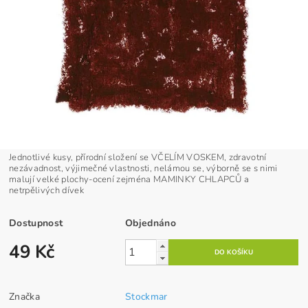
Jednotlivé kusy, přírodní složení se VČELÍM VOSKEM, zdravotní
nezávadnost, výjimečné vlastnosti, nelámou se, výborně se s nimi
malují velké plochy-ocení zejména MAMINKY CHLAPCŮ a
netrpělivých dívek
Dostupnost
Objednáno
49 Kč
Značka
Stockmar