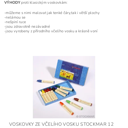
VÝHODY
proti klasickým voskovkám:
-můžeme s nimi malovat jak tenké čáry,tak i větší plochy
-nelámou se
-nešpiní ruce
-jsou zdravotně nezávadné
-jsou vyrobeny z přírodního včelího vosku a krásně voní
VOSKOVKY ZE VČELÍHO VOSKU STOCKMAR 12