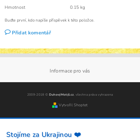
Hmotnost
0.15 kg
Buďte první, kdo napíše příspěvek k této položce.
Přidat komentář
Informace pro vás
2009-2018 ©
DuhovýMotýl.cz
, všechna práva vyhrazena
Vytvořil Shoptet
Stojíme za Ukrajinou ❤️