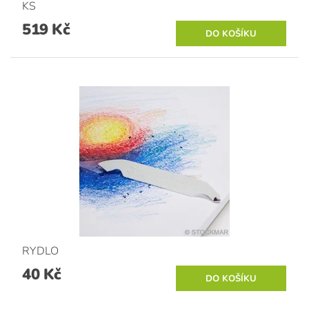
KS
519 Kč
RYDLO
40 Kč